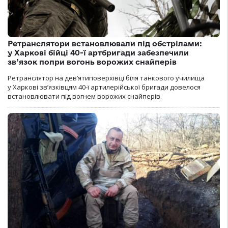
Ретранслятори встановлювали під обстрілами:
у Харкові бійці 40-ї артбригади забезпечили
зв’язок попри вогонь ворожих снайперів
Ретранслятор на дев’ятиповерхівці біля танкового училища
у Харкові зв’язківцям 40-ї артилерійської бригади довелося
встановлювати під вогнем ворожих снайперів.