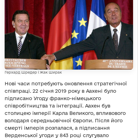
Герхард Шредер і Жак Ширак
Нові часи потребують оновлення стратегічної
співпраці. 22 січня 2019 року в Аахені було
підписано Угоду франко-німецького
співробітництва та інтеграції. Аахен був
столицею імперії Карла Великого, впливового
володаря середньовічної Європи. Після його
смерті імперія розпалася, а підписання
Верденської угоди у 843 році слугувало