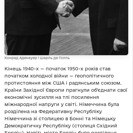
Конрад Аденауер і Шарль де Голль
Кінець 1940-х — початок 1950-х років став
початком холодної війни — геополітичного
протистояння між США і радянським союзом.
Країни Західної Європи прагнули об’єднати свої
економічні зусилля на тлі посилення
міжнародної напруги у світі. Німеччина була
розділена на Федеративну Республіку
Німеччина зі столицею в Бонні та Німецьку
Демократичну Республіку (столиця Східний
Берлін). Навіть місто Берлін було розділене.