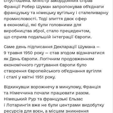
спустошена. Міністр закордонних справ
Франції Робер Шуман запропонував об’єднати
французьку та німецьку вугільну і сталеливарну
промисловості. Тоді злиття двох сфер
в економіці, які були головними для
виробництва зброї, стало прецедентом,
що сприяв подальшій інтеграції Європи.
Саме день підписання Декларації Шумана —
9 травня 1950 року — став згодом відзначатися
як День Європи. Логічним продовженням
економічного гуртування Європи було
створення Європейського об’єднання вугілля
і сталі у квітні 1951 року.
Відкинувши ворожнечу в минулому, Франція
та Німеччина почали працювати разом.
Німецький Рур та французькі Ельзас
і Лотарингія вже не були центрами видобутку
ресурсів для воєн, а місцем зникнення