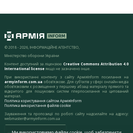
© 2018 - 2026, ІНФОРМАЦІЙНЕ АГЕНТСТВО,
Міністерство оборони України
Контент доступний за ліцензією
Creative Commons Attribution 4.0
International license
якщо не зазначено інше.
При використанні контенту з сайту АрміяInform посилання на
armyinform.com.ua
обов’язкове. Для суб’єктів у сфері онлайн-медіа
обов’язковим є розміщення у першому абзаці матеріалу прямого та
відкритого для пошукових систем гіперпосилання на цитований
матеріал.
Політика користування сайтом АрміяInform
Політика використання файлів cookie
Зауваження та пропозиції по роботі сайту надсилайте на адресу:
webmaster@armyinform.com.ua
Ми використовуємо файли cookie, щоб забезпечити