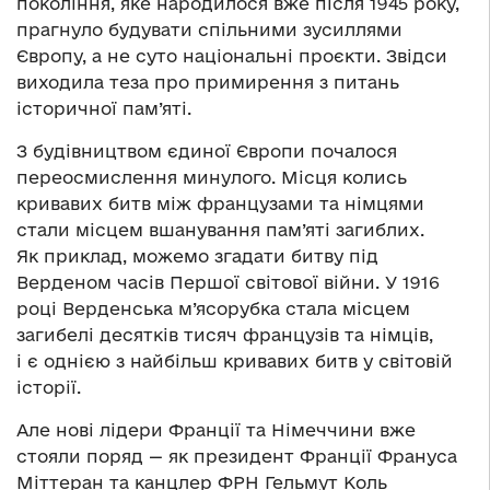
покоління, яке народилося вже після 1945 року,
прагнуло будувати спільними зусиллями
Європу, а не суто національні проєкти. Звідси
виходила теза про примирення з питань
історичної пам’яті.
З будівництвом єдиної Європи почалося
переосмислення минулого. Місця колись
кривавих битв між французами та німцями
стали місцем вшанування пам’яті загиблих.
Як приклад, можемо згадати битву під
Верденом часів Першої світової війни. У 1916
році Верденська м’ясорубка стала місцем
загибелі десятків тисяч французів та німців,
і є однією з найбільш кривавих битв у світовій
історії.
Але нові лідери Франції та Німеччини вже
стояли поряд — як президент Франції Франуса
Міттеран та канцлер ФРН Гельмут Коль