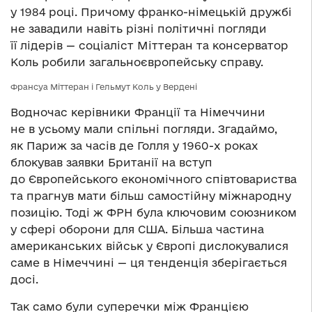
у 1984 році. Причому франко-німецькій дружбі
не завадили навіть різні політичні погляди
її лідерів — соціаліст Міттеран та консерватор
Коль робили загальноєвропейську справу.
Франсуа Міттеран і Гельмут Коль у Вердені
Водночас керівники Франції та Німеччини
не в усьому мали спільні погляди. Згадаймо,
як Париж за часів де Голля у 1960-х роках
блокував заявки Британії на вступ
до Європейського економічного співтовариства
та прагнув мати більш самостійну міжнародну
позицію. Тоді ж ФРН була ключовим союзником
у сфері оборони для США. Більша частина
американських військ у Європі дислокувалися
саме в Німеччині — ця тенденція зберігається
досі.
Так само були суперечки між Францією