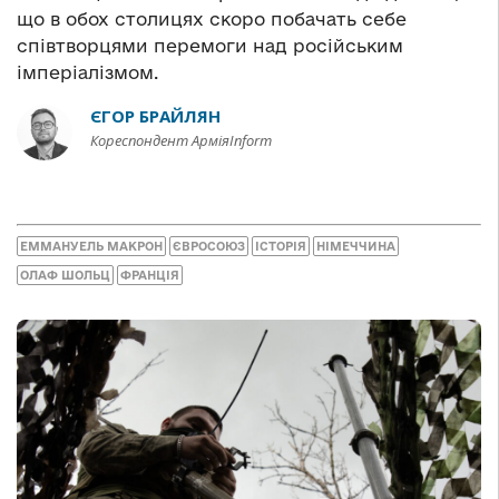
що в обох столицях скоро побачать себе
співтворцями перемоги над російським
імперіалізмом.
ЄГОР БРАЙЛЯН
Кореспондент АрміяInform
ЕММАНУЕЛЬ МАКРОН
ЄВРОСОЮЗ
ІСТОРІЯ
НІМЕЧЧИНА
ОЛАФ ШОЛЬЦ
ФРАНЦІЯ