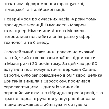
початком відокремлення французької,
німецької та італійської нації.
Повернімося до сучасних часів. 4 роки тому
президент Франції Емманюель Макрон
та канцлер Німеччини Ангела Меркель
погодилися поглибити співпрацю у сфері
технологій та бізнесу.
Європейський Союз нині далеко не схожий
на той, який створювали країни-підписанти
в Маастрихті 30 років тому. За цей час до ЄС
вступили посткомуністичні держави Східної
Європи, було запроваджено в обіг євро, Велика
Британія вийшла з Євросоюзу, посилився
євроскептицизм. Одним із чинників
європейських змін є гібридна агресія росії, яка
прагне через втручання у внутрішні справи
інших держав дестабілізувати ситуацію