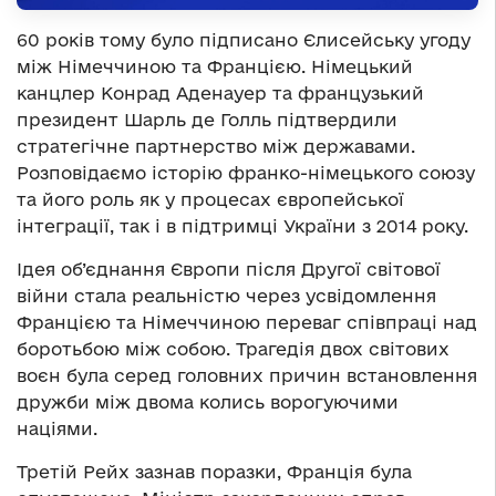
60 років тому було підписано Єлисейську угоду
між Німеччиною та Францією. Німецький
канцлер Конрад Аденауер та французький
президент Шарль де Голль підтвердили
стратегічне партнерство між державами.
Розповідаємо історію франко-німецького союзу
та його роль як у процесах європейської
інтеграції, так і в підтримці України з 2014 року.
Ідея об’єднання Європи після Другої світової
війни стала реальністю через усвідомлення
Францією та Німеччиною переваг співпраці над
боротьбою між собою. Трагедія двох світових
воєн була серед головних причин встановлення
дружби між двома колись ворогуючими
націями.
Третій Рейх зазнав поразки, Франція була