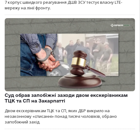
7 корпус швидкого реагування ДШВ ЗСУ тестує власну LTE-
мережу на лінії фронту.
Суд обрав запобіжні заходи двом екскерівникам
ТЦК та СП на Закарпатті
Двом екскерівникам ТЦК та СП, яких ДБР викрило на
незаконному «списанні» понад тисячі чоловіків, обрано
запобіжний захід.