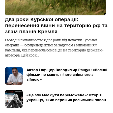
Два роки Курської операції:
перенесення війни на територію рф та
злам планів Кремля
Сьогодні виповнюється два роки від початку Курської
операції — безпрецедентної за задумом і виконанням
кампанії, яка перенесла бойові дії на територію держави-
агресора. Цей крок…
Актор і офіцер Володимир Ращук: «Воєнні
фільми не мають нічого спільного з
війною»
«Це зло має бути переможене»: історія
українця, який пережив російський полон