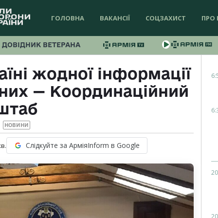
ГОЛОВНА
ВАКАНСІЇ
СОЦЗАХИСТ
ПРО 
ДОВІДНИК ВЕТЕРАНА
аїні жодної інформації
6:
них — Координаційний
штаб
6:
НОВИНИ
Слідкуйте за АрміяInform в Google
хв.
20
20