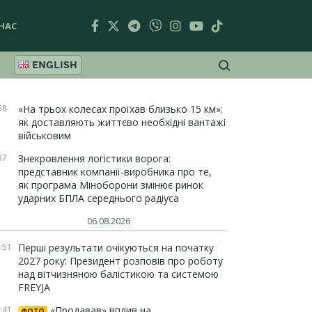
НАС
ENGLISH
58
«На трьох колесах проїхав близько 15 км»:
як доставляють життєво необхідні вантажі
військовим
37
Знекровлення логістики ворога:
представник компанії-виробника про те,
як програма Міноборони змінює ринок
ударних БПЛА середнього радіуса
06.08.2026
:51
Перші результати очікуються на початку
2027 року: Президент розповів про роботу
над вітчизняною балістикою та системою
FREYJA
:41
«Продавав» вплив на
ФОТО