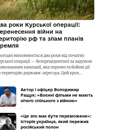
ва роки Курської операції:
еренесення війни на
ериторію рф та злам планів
ремля
ьогодні виповнюється два роки від початку
урської операції — безпрецедентної за задумом
виконанням кампанії, яка перенесла бойові дії
а територію держави-агресора. Цей крок…
Актор і офіцер Володимир
Ращук: «Воєнні фільми не мають
нічого спільного з війною»
«Це зло має бути переможене»:
історія українця, який пережив
російський полон