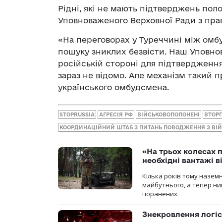
Рідні, які не мають підтверджень пол
Уповноваженого Верховної Ради з пра
«На переговорах у Туреччині між ом
пошуку зниклих безвісти. Наш Уповн
російській стороні для підтвердження
зараз не відомо. Але механізм такий 
українського омбудсмена.
STOPRUSSIA
АГРЕСІЯ РФ
ВІЙСЬКОВОПОЛОНЕНІ
ВТОР
КООРДИНАЦІЙНИЙ ШТАБ З ПИТАНЬ ПОВОДЖЕННЯ З В
«На трьох колесах 
необхідні вантажі 
Кілька років тому назем
майбутнього, а тепер ни
поранених.
Знекровлення логіс