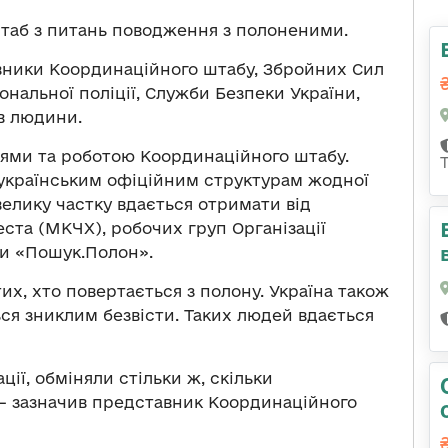
аб з питань поводження з полоненими.
вники Координаційного штабу, Збройних Сил
ональної поліції, Служби Безпеки України,
в людини.
ями та роботою Координаційного штабу.
 українським офіційним структурам жодної
елику частку вдається отримати від
ста (МКЧХ), робочих груп Організації
пи «Пошук.Полон».
тих, хто повертається з полону. Україна також
ься зниклим безвісти. Таких людей вдається
ції, обміняли стільки ж, скільки
— зазначив представник Координаційного