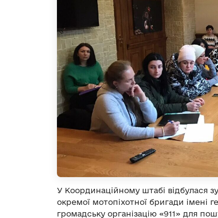
У Координаційному штабі відбулася з
окремої мотопіхотної бригади імені ге
громадську організацію «911» для пош