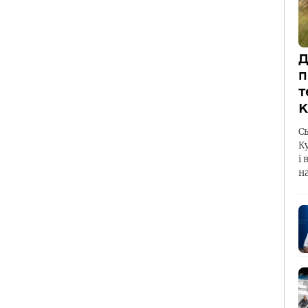
Д
п
т
К
С
К
і 
н