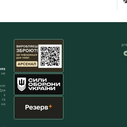
pr
ons
не
orm
Для
м є
 та
 на
 на