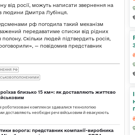
ону від росії, можуть написати звернення на
в людини Дмитра Лубінця.
будсменами рф погодила такий механізм
оважений передаватиме списки від рідних
 полону. Скільки людей підтвердить росія,
проговорили», — повідомив представник
ГНЕННЯ РФ
ІЙСЬКОВОПОЛОНЕНИМИ
проїхав близько 15 км»: як доставляють життєво
військовим
ні роботизовані комплекси здавалися технологією
ми доставляють необхідні речі військовим й евакуюють
тики ворога: представник компанії-виробника