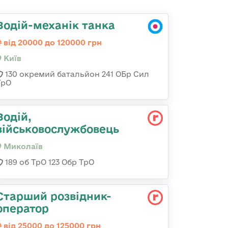
Водій-механік танка
від 20000 до 120000 грн
Київ
130 окремий батальйон 241 ОБр Сил
ТрО
Водій,
військовослужбовець
Миколаїв
189 об ТрО 123 Обр ТрО
Стаpший pозвідник-
опеpатоp
від 25000 до 125000 грн