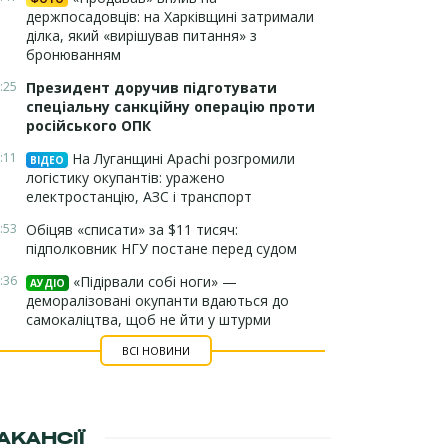
держпосадовців: на Харківщині затримали
ділка, який «вирішував питання» з
бронюванням
:25
Президент доручив підготувати
спеціальну санкційну операцію проти
російського ОПК
:11
На Луганщині Apachi розгромили
ВІДЕО
логістику окупантів: уражено
електростанцію, АЗС і транспорт
:53
Обіцяв «списати» за $11 тисяч:
підполковник НГУ постане перед судом
:36
«Підірвали собі ноги» —
АУДІО
деморалізовані окупанти вдаються до
самокаліцтва, щоб не йти у штурми
ВСІ НОВИНИ
АКАНСІЇ