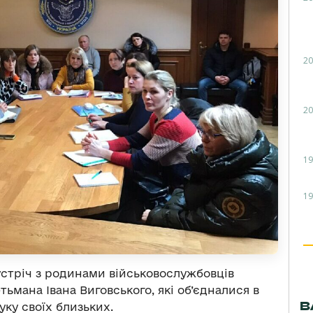
20
20
19
19
устріч з родинами військовослужбовців
тьмана Івана Виговського, які об’єдналися в
В
уку своїх близьких.