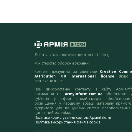
© 2018 - 2026, ІНФОРМАЦІЙНЕ АГЕНТСТВО,
Міністерство оборони України
Контент доступний за ліцензією
Creative Comm
Attribution 4.0 International license
якщо 
зазначено інше.
При використанні контенту з сайту АрміяInf
посилання на
armyinform.com.ua
обов’язкове. 
суб’єктів у сфері онлайн-медіа обов’язкови
розміщення у першому абзаці матеріалу прямого
відкритого для пошукових систем гіперпосилання
цитований матеріал.
Політика користування сайтом АрміяInform
Політика використання файлів cookie
Зауваження та пропозиції по роботі сайту надсилайте