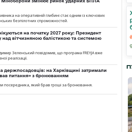
а Міноборони змінює ринок ударних БПЛА
ивника на оперативній глибині стає одним із ключових
нських безпілотних спроможностей.
чікуються на початку 2027 року: Президент
у над вітчизняною балістикою та системою
димир Зеленський повідомив, що програма FREYJA вже
ної реалізації.
П
а держпосадовців: на Харківщині затримали
ував питання» з бронюванням
и посередника, який брав гроші за бронювання.