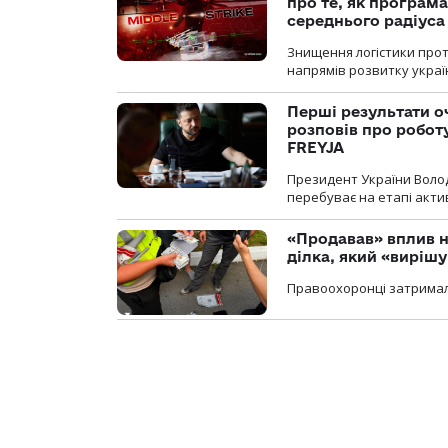
про те, як програм
середнього радіуса
Знищення логістики прот
напрямів розвитку украї
Перші результати о
розповів про робот
FREYJA
Президент України Воло
перебуває на етапі актив
«Продавав» вплив н
ділка, який «виріш
Правоохоронці затримал