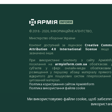
© 2018 - 2026, ІНФОРМАЦІЙНЕ АГЕНТСТВО,
Міністерство оборони України
Контент доступний за ліцензією
Creative Comm
Attribution 4.0 International license
якщо 
зазначено інше.
При використанні контенту з сайту АрміяInf
посилання на
armyinform.com.ua
обов’язкове. 
суб’єктів у сфері онлайн-медіа обов’язкови
розміщення у першому абзаці матеріалу прямого
відкритого для пошукових систем гіперпосилання
цитований матеріал.
Політика користування сайтом АрміяInform
Політика використання файлів cookie
Зауваження та пропозиції по роботі сайту надсилайте
Ми використовуємо файли cookie, щоб забезпе
адресу:
webmaster@armyinform.com.ua
використанн