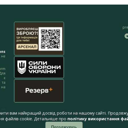
pr
ons
не
orm
Для
м є
 та
 на
 на
чити вам найкращий досвід роботи на нашому сайті. Продовжу
я файлів cookie. Детальніше про
політику використання фай
Погоджуюсь