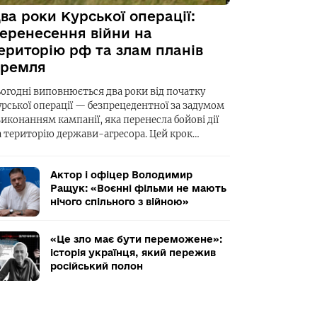
ва роки Курської операції:
еренесення війни на
ериторію рф та злам планів
ремля
ьогодні виповнюється два роки від початку
урської операції — безпрецедентної за задумом
виконанням кампанії, яка перенесла бойові дії
а територію держави-агресора. Цей крок…
Актор і офіцер Володимир
Ращук: «Воєнні фільми не мають
нічого спільного з війною»
«Це зло має бути переможене»:
історія українця, який пережив
російський полон