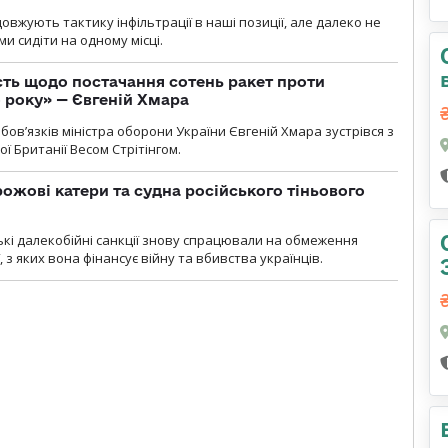
вжують тактику інфільтрації в наші позиції, але далеко не
и сидіти на одному місці.
ть щодо постачання сотень ракет проти
о року» — Євгеній Хмара
ов’язків міністра оборони України Євгеній Хмара зустрівся з
ї Британії Весом Стрітінгом.
рожові катери та судна російського тіньового
ські далекобійні санкції знову спрацювали на обмеження
, з яких вона фінансує війну та вбивства українців.