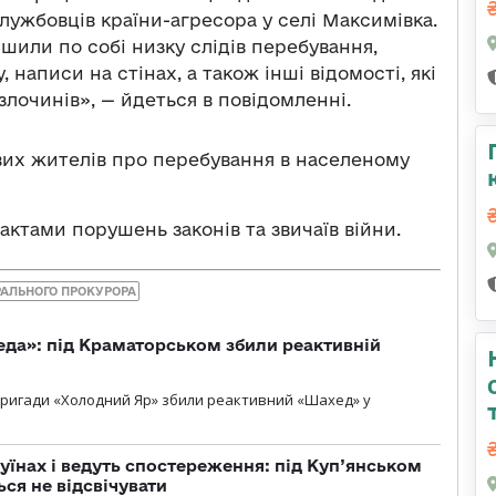
службовців країни-агресора у селі Максимівка.
шили по собі низку слідів перебування,
 написи на стінах, а також інші відомості, які
лочинів», — йдеться в повідомленні.
вих жителів про перебування в населеному
актами порушень законів та звичаїв війни.
РАЛЬНОГО ПРОКУРОРА
еда»: під Краматорськом збили реактивній
ї бригади «Холодний Яр» збили реактивний «Шахед» у
уїнах і ведуть спостереження: під Куп’янськом
ся не відсвічувати