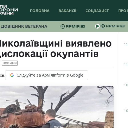
ГОЛОВНА
ВАКАНСІЇ
СОЦЗАХИСТ
ПРО 
ДОВІДНИК ВЕТЕРАНА
Миколаївщині виявлено
11
ислокації окупантів
НОВИНИ
11
Слідкуйте за АрміяInform в Google
хв.
10
10