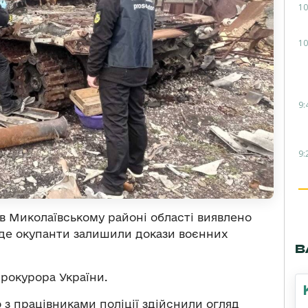
10
10
9:
9:
ів Миколаївському районі області виявлено
, де окупанти залишили докази воєнних
В
рокурора України.
 з працівниками поліції здійснили огляд