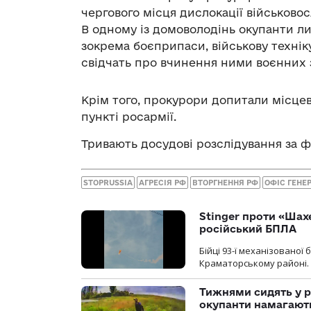
чергового місця дислокації військово
В одному із домоволодінь окупанти ли
зокрема боєприпаси, військову техніку,
свідчать про вчинення ними воєнних з
Крім того, прокурори допитали місце
пункті росармії.
Тривають досудові розслідування за ф
STOPRUSSIA
АГРЕСІЯ РФ
ВТОРГНЕННЯ РФ
ОФІС ГЕНЕ
Stinger проти «Шах
російський БПЛА
Бійці 93-ї механізовано
Краматорському районі.
Тижнями сидять у р
окупанти намагають