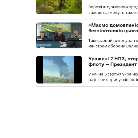
Ворожі штурмовики продо
заходять і можуть тижням
«Маємо домовленіс
безпілотників цьог
Тимчасовий виконувач об
міністром оборони Велико
Уражені 2 НПЗ, сто
флоту — Президент
У ніч на 6 серпня україн
нафтових прибутків росії