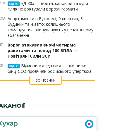
:18
«Д-30» — вбита: капоніри та купи
ВІДЕО
гілля не врятували ворожі гармати
:03
Апартаменти в Буковелі, 9 квартир, 3
будинки та 4 авто: колишнього
командувача звинувачують у незаконному
збагаченні
47
Ворог атакував вночі чотирма
ракетами та понад 100 БПЛА —
Повітряні Сили ЗСУ
29
Відмовився здатися — знищили:
ВІДЕО
бійці ССО провчили російського упертюха
ВСІ НОВИНИ
АКАНСІЇ
Кухар