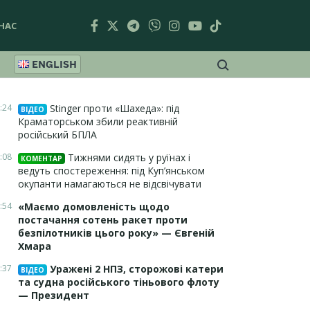
НАС
ENGLISH
:24
Stinger проти «Шахеда»: під
ВІДЕО
Краматорськом збили реактивній
російський БПЛА
:08
Тижнями сидять у руїнах і
КОМЕНТАР
ведуть спостереження: під Куп’янськом
окупанти намагаються не відсвічувати
:54
«Маємо домовленість щодо
постачання сотень ракет проти
безпілотників цього року» — Євгеній
Хмара
:37
Уражені 2 НПЗ, сторожові катери
ВІДЕО
та судна російського тіньового флоту
— Президент