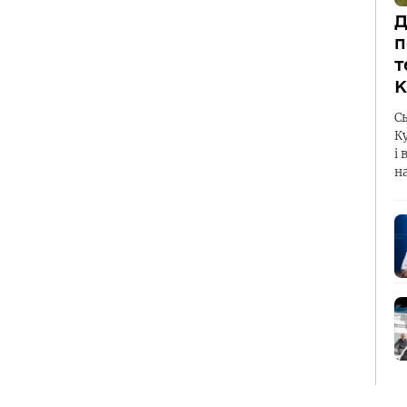
Д
п
т
К
С
К
і 
н