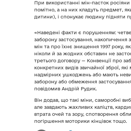
При використанні мін-пасток росіяни 
помітно, а на них кладуть предмет, я
дитини), і спонукає людину підняти п
«Наведені факти є порушенням: четве
заборону застосування, накопичення з
мін та про їхнє знищення 1997 року, 
ніколи й за жодних обставин не засто
третього договору — Конвенції про з
конкретних видів звичайної зброї, як
надмірних ушкоджень або мають невибі
заборону або обмеження застосування 
повідомив Андрій Рудик.
Він додав, що такі міни, саморобні ви
але завдають жахливих каліцтв, кар
втрата очей та зору, спотворення обли
погіршення моторики кінцівок тощо.