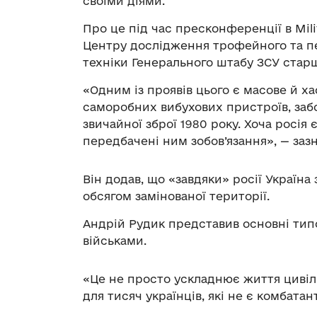
своїми діями.
Про це під час пресконференції в Mil
Центру дослідження трофейного та пе
техніки Генерального штабу ЗСУ стар
«Одним із проявів цього є масове й х
саморобних вибухових пристроїв, за
звичайної зброї 1980 року. Хоча росія
передбачені ним зобов’язання», — заз
Він додав, що «завдяки» росії Україна 
обсягом замінованої території.
Андрій Рудик представив основні типо
військами.
«Це не просто ускладнює життя цивіл
для тисяч українців, які не є комбата