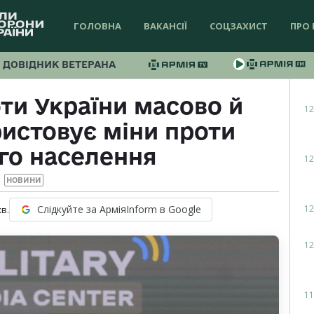
ГОЛОВНА
ВАКАНСІЇ
СОЦЗАХИСТ
ПРО 
ДОВІДНИК ВЕТЕРАНА
оти України масово й
12
истовує міни проти
го населення
12
НОВИНИ
12
Слідкуйте за АрміяInform в Google
хв.
12
11