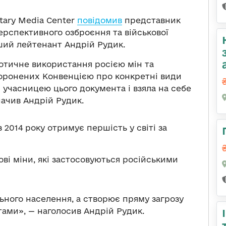
itary Media Center
повідомив
представник
рспективного озброєння та військової
ший лейтенант Андрій Рудик.
аотичне використання росією мін та
боронених Конвенцією про конкретні види
 є учасницею цього документа і взяла на себе
начив Андрій Рудик.
з 2014 року отримує першість у світі за
ві міни, які застосовуються російськими
ьного населення, а створює пряму загрозу
нтами», — наголосив Андрій Рудик.