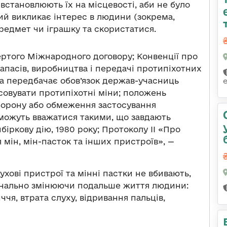
встановлюють їх на місцевості, аби не було
кий викликає інтерес в людини (зокрема,
редмет чи іграшку та скористатися.
ртого Міжнародного договору; Конвенції про
апасів, виробництва і передачі протипіхотних
яка передбачає обов’язок держав-учасниць
совувати протипіхотні міни; положень
аборону або обмеження застосування
і можуть вважатися такими, що завдають
ркову дію, 1980 року; Протоколу ІІ «Про
мін, мін-пасток та інших пристроїв», —
бухові пристрої та мінні пастки не вбивають,
динально змінюючи подальше життя людини:
ччя, втрата слуху, відривання пальців,