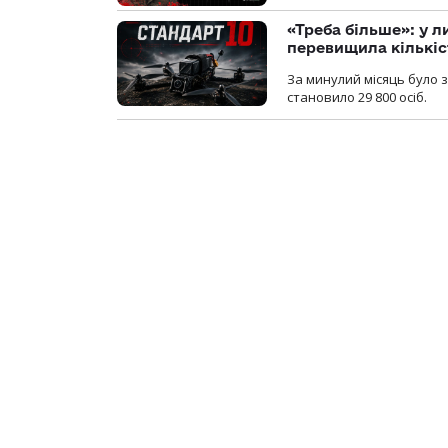
«Треба більше»: у л
перевищила кількіс
За минулий місяць було з
становило 29 800 осіб.