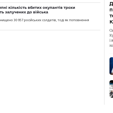
Д
ипні кількість вбитих окупантів трохи
п
ть залучених до війська
т
нищено 30 957 російських солдатів, тоді як поповнення
К
С
К
і 
н