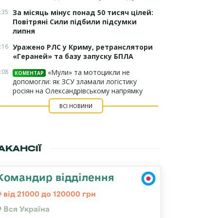
:35
За місяць мінус понад 50 тисяч цілей:
Повітряні Сили підбили підсумки
липня
:16
Уражено РЛС у Криму, ретранслятори
«Гераней» та базу запуску БПЛА
:08
«Мули» та мотоцикли не
КОМЕНТАР
допомогли: як ЗСУ зламали логістику
росіян на Олександрівському напрямку
ВСІ НОВИНИ
АКАНСІЇ
Командир відділення
від 21000 до 120000 грн
Вся Україна