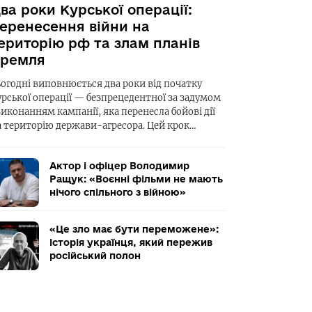
ва роки Курської операції:
еренесення війни на
ериторію рф та злам планів
ремля
ьогодні виповнюється два роки від початку
урської операції — безпрецедентної за задумом
виконанням кампанії, яка перенесла бойові дії
а територію держави-агресора. Цей крок…
Актор і офіцер Володимир
Ращук: «Воєнні фільми не мають
нічого спільного з війною»
«Це зло має бути переможене»:
історія українця, який пережив
російський полон