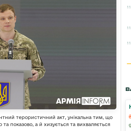
11
11
11
В
ентний терористичний акт, унікальна тим, що
 та показово, а й хизується та вихваляється