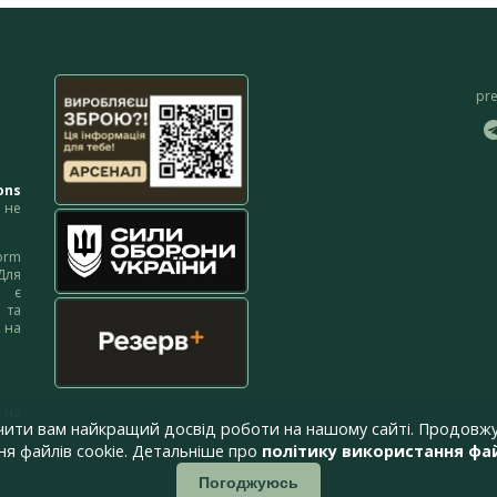
pr
ons
не
orm
Для
м є
 та
 на
 на
чити вам найкращий досвід роботи на нашому сайті. Продовжу
я файлів cookie. Детальніше про
політику використання фай
Погоджуюсь