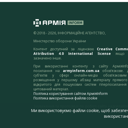
© 2018 - 2026, ІНФОРМАЦІЙНЕ АГЕНТСТВО,
Міністерство оборони України
Контент доступний за ліцензією
Creative Comm
Attribution 4.0 International license
якщо 
зазначено інше.
При використанні контенту з сайту АрміяInf
посилання на
armyinform.com.ua
обов’язкове. 
суб’єктів у сфері онлайн-медіа обов’язкови
розміщення у першому абзаці матеріалу прямого
відкритого для пошукових систем гіперпосилання
цитований матеріал.
Політика користування сайтом АрміяInform
Політика використання файлів cookie
Зауваження та пропозиції по роботі сайту надсилайте
Ми використовуємо файли cookie, щоб забезпе
адресу:
webmaster@armyinform.com.ua
використанн