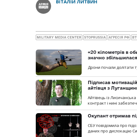
ВІТАЛІЙ ЛИТВИН
MILITARY MEDIA CENTER
STOPRUSSIA
АГРЕСІЯ РФ
ВТ
«20 кілометрів в о
значно збільшилас
Дрони почали долітати т
Підписав мотивацій
айтівця з Луганщин
Айтівець із Лисичанська
контракт і нині забезпеч
Окупант отримав пі
СБУ повідомила про підо
даних про дислокацію Си