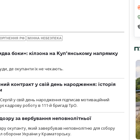
ОРГНЕННЯ РФ
МІННА НЕБЕЗПЕКА
П
бидва боки»: кілзона на Куп’янському напрямку
я
уди, де окупанти їх не чекають.
ний контракт у свій день народження: історія
и
 Сергій у свій день народження підписав мотиваційний
ує кадрову роботу в 111-й бригаді ТрО.
дозру за вербування неповнолітньої
зру окупанту, який завербував неповнолітню для собору
л оборони України у Краматорську.