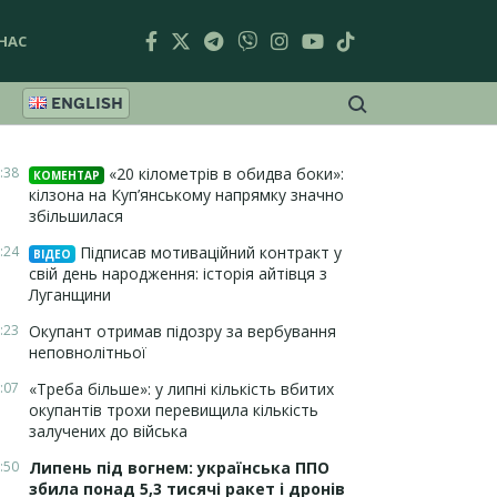
НАС
ENGLISH
:38
«20 кілометрів в обидва боки»:
КОМЕНТАР
кілзона на Куп’янському напрямку значно
збільшилася
:24
Підписав мотиваційний контракт у
ВІДЕО
свій день народження: історія айтівця з
Луганщини
:23
Окупант отримав підозру за вербування
неповнолітньої
:07
«Треба більше»: у липні кількість вбитих
окупантів трохи перевищила кількість
залучених до війська
:50
Липень під вогнем: українська ППО
збила понад 5,3 тисячі ракет і дронів