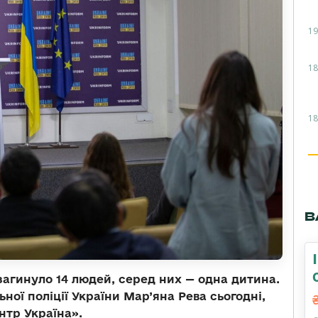
19
18
18
В
 загинуло 14 людей, серед них — одна дитина.
ої поліції України Мар’яна Рева сьогодні,
нтр Україна».