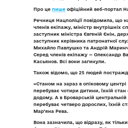
Про це
пише
офіційний веб-портал На
Речниця Нацполіції повідомила, що на
членів екіпажу, міністр внутрішніх
заступник міністра Євгеній Єнін, де
заступник керівника патронатної слу
Михайло Павлушко та Андрій Маринч
Серед членів екіпажу — Олександр Ва
Касьянов. Всі вони загинули.
Також відомо, що 25 людей постраждал
«Станом на зараз в опіковому центрі 
перебуває чотири дитини, їхній стан 
додому. А в Броварській центральній
перебуває четверо дорослих, їхній ст
Мар’яна Рева.
Вона зазначила, що відразу, як тільк