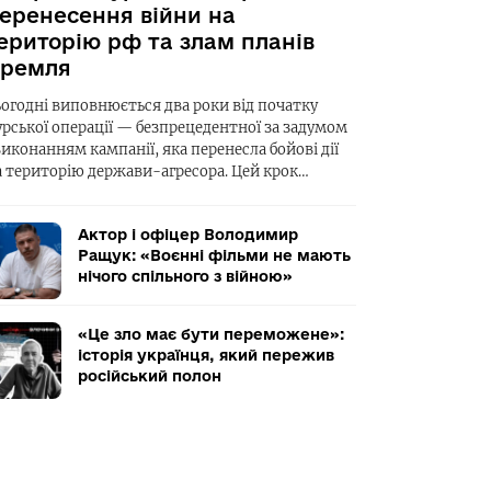
еренесення війни на
ериторію рф та злам планів
ремля
ьогодні виповнюється два роки від початку
урської операції — безпрецедентної за задумом
виконанням кампанії, яка перенесла бойові дії
а територію держави-агресора. Цей крок…
Актор і офіцер Володимир
Ращук: «Воєнні фільми не мають
нічого спільного з війною»
«Це зло має бути переможене»:
історія українця, який пережив
російський полон