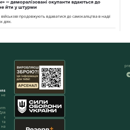
ги» — деморалізовані окупанти вдаються до
не йти у штурми
і військові продовжують вдаватися до самокаліцтва в надії
х діях.
pr
ons
не
orm
Для
м є
 та
 на