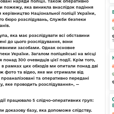
ровані наряди поліції. Також оперативно
и пожежу, яка виникла внаслідок падіння
керівництво Національної поліції України,
о бюро розслідувань, Служби безпеки
анів.
упа, яка має розслідувати всі обставини
чені до цього розслідування, вони
явними засобами. Однак основне
еки України. Загалом поліцейські на місці
понад 300 очевидців цієї події. Крім того,
 в рамках цих обходів ми опитали понад дві
ож фото та відео, яке ми отримали від
, проаналізовані та оперативно передані
, яке проводить розслідування», —
одії працювало 5 слідчо-оперативних груп:
ли доказову базу, яка допоможе слідству.