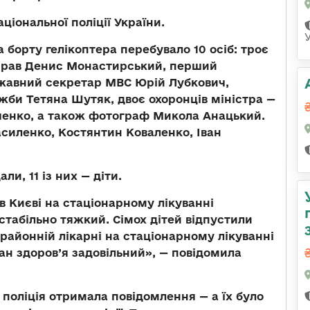
ціональної поліції України.
 борту гелікоптера перебувало 10 осіб: троє
 справ Денис Монастирський, перший
ржавний секретар МВС Юрій Лубкович,
жби Тетяна Шутяк, двоє охоронців міністра —
енко, а також фотограф Микола Анацький.
силенко, Костянтин Коваленко, Іван
и, 11 із них — діти.
в Києві на стаціонарному лікуванні
стабільно тяжкий. Сімох дітей відпустили
 районній лікарні на стаціонарному лікуванні
ан здоров’я задовільний», — повідомила
и поліція отримала повідомлення — а їх було