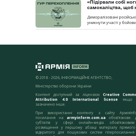
«Підірвали собі но
самокаліцтва, щоб 
Деморалізовані російськ
уникнути участі у бойови
© 2018 - 2026, ІНФОРМАЦІЙНЕ АГЕНТСТВО,
Міністерство оборони України
Контент доступний за ліцензією
Creative Comm
Attribution 4.0 International license
якщо 
зазначено інше.
При використанні контенту з сайту АрміяInf
посилання на
armyinform.com.ua
обов’язкове. 
суб’єктів у сфері онлайн-медіа обов’язкови
розміщення у першому абзаці матеріалу прямого
відкритого для пошукових систем гіперпосилання