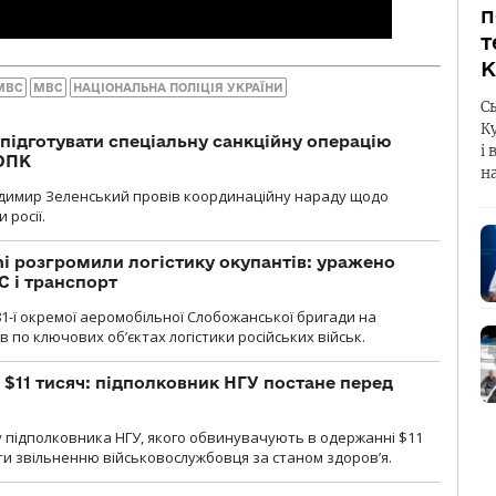
п
т
К
МВС
МВС
НАЦІОНАЛЬНА ПОЛІЦІЯ УКРАЇНИ
С
К
підготувати спеціальну санкційну операцію
і 
 ОПК
н
димир Зеленський провів координаційну нараду щодо
 росії.
i розгромили логістику окупантів: уражено
С і транспорт
1-ї окремої аеромобільної Слобожанської бригади на
 по ключових об’єктах логістики російських військ.
 $11 тисяч: підполковник НГУ постане перед
 підполковника НГУ, якого обвинувачують в одержанні $11
яти звільненню військовослужбовця за станом здоров’я.