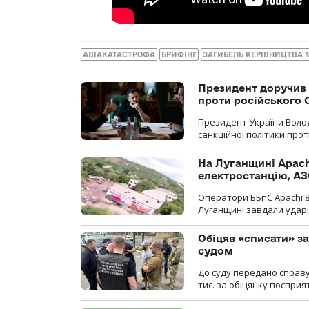
АВІАКАТАСТРОФА
БРИФІНГ
ЗАГИБЕЛЬ КЕРІВНИЦТВА 
Президент доручив 
проти російського
Президент України Воло
санкційної політики проти
На Луганщині Apach
електростанцію, АЗ
Оператори ББпС Apachi 8
Луганщині завдали ударів
Обіцяв «списати» за
судом
До суду передано справу
тис. за обіцянку поспри