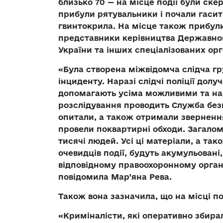
близько 70 — на місце події були ске
прибули рятувальники і почали гасит
гвинтокрила. На місце також прибули 
представники керівництва Державног
України та інших спеціалізованих орг
«Була створена міжвідомча слідча гр
інциденту. Наразі слідчі поліції долу
допомагають усіма можливими та на
розслідування проводить Служба безп
опитали, а також отримали звернення 
провели поквартирні обходи. Загалом
тисячі людей. Усі ці матеріали, а так
очевидців події, будуть акумульовані
відповідному правоохоронному органу
повідомила Мар’яна Рева.
Також вона зазначила, що на місці п
«Криміналісти, які оперативно збира