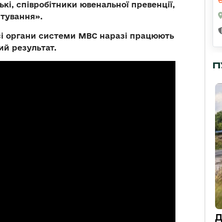
кі, співробітники ювенальної превенції,
итування».
всі органи системи МВС наразі працюють
ий результат.
П
Д