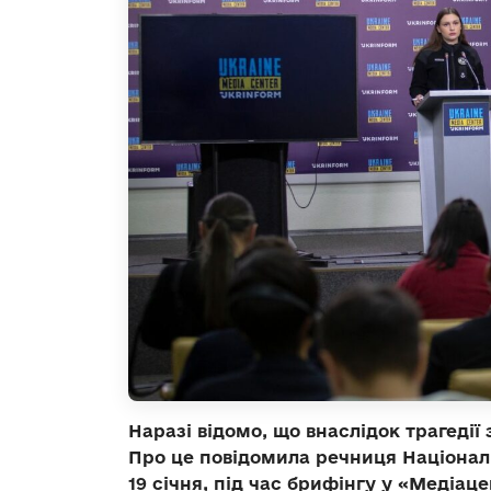
Наразі відомо, що внаслідок трагедії
Про це повідомила речниця Національн
19 січня, під час брифінгу у «Медіаце