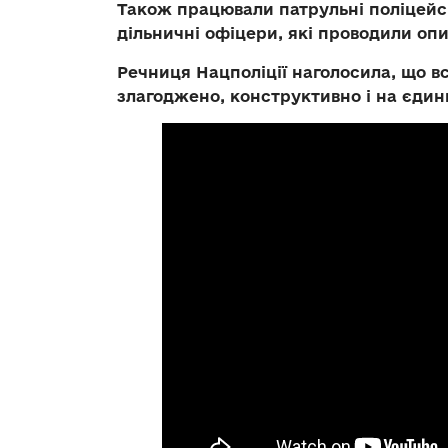
Також працювали патрульні поліцейсь
дільничні офіцери, які проводили оп
Речниця Нацполіції наголосила, що 
злагоджено, конструктивно і на єдин