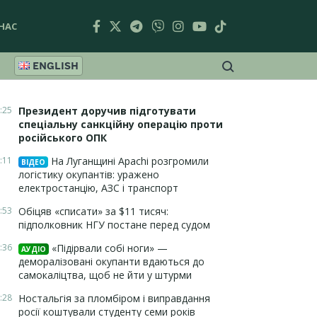
НАС
ENGLISH
:25
Президент доручив підготувати
спеціальну санкційну операцію проти
російського ОПК
:11
На Луганщині Apachi розгромили
ВІДЕО
логістику окупантів: уражено
електростанцію, АЗС і транспорт
:53
Обіцяв «списати» за $11 тисяч:
підполковник НГУ постане перед судом
:36
«Підірвали собі ноги» —
АУДІО
деморалізовані окупанти вдаються до
самокаліцтва, щоб не йти у штурми
:28
Ностальгія за пломбіром і виправдання
росії коштували студенту семи років