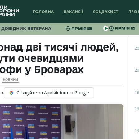
ГОЛОВНА
ВАКАНСІЇ
СОЦЗАХИСТ
ПРО 
ДОВІДНИК ВЕТЕРАНА
онад дві тисячі людей,
20
бути очевидцями
рофи у Броварах
20
НОВИНИ
19
Слідкуйте за АрміяInform в Google
хв.
19
19