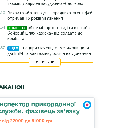
тюрми: у Харкові засуджено «блогера»
:10
Викрито «батюшку» — зрадника: агент фсб
отримав 15 років ув’язнення
:54
«Я не міг просто сидіти в штабі»:
КОМЕНТАР
бойовий шлях «Джека» від солдата до
комбата
:37
Спецпризначенці «Омеги» знищили
ВІДЕО
дві ББМ та вантажівку росіян на Донеччині
ВСІ НОВИНИ
АКАНСІЇ
Інспектор прикордонної
служби, фахівець зв’язку
від 22000 до 51000 грн