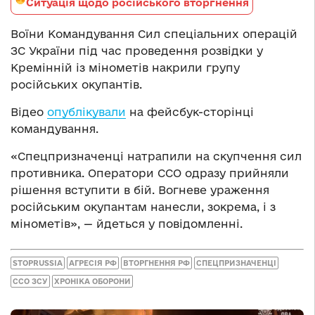
Ситуація щодо російського вторгнення
Воїни Командування Сил спеціальних операцій
ЗС України під час проведення розвідки у
Кремінній із мінометів накрили групу
російських окупантів.
Відео
опублікували
на фейсбук-сторінці
командування.
«Спецпризначенці натрапили на скупчення сил
противника. Оператори ССО одразу прийняли
рішення вступити в бій. Вогневе ураження
російським окупантам нанесли, зокрема, і з
мінометів», — йдеться у повідомленні.
STOPRUSSIA
АГРЕСІЯ РФ
ВТОРГНЕННЯ РФ
СПЕЦПРИЗНАЧЕНЦІ
ССО ЗСУ
ХРОНІКА ОБОРОНИ