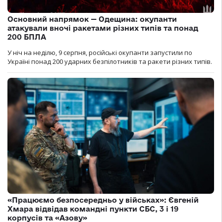
Основний напрямок — Одещина: окупанти
атакували вночі ракетами різних типів та понад
200 БПЛА
У ніч на неділю, 9 серпня, російські окупанти запустили по
Україні понад 200 ударних безпілотників та ракети різних типів.
«Працюємо безпосередньо у військах»: Євгеній
Хмара відвідав командні пункти СБС, 3 і 19
корпусів та «Азову»