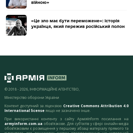
війною»
«Це зло має бути переможене»: історія
українця, який пережив російський полон
© 2018 - 2026, ІНФОРМАЦІЙНЕ АГЕНТСТВО,
Міністерство оборони України
Контент доступний за ліцензією
Creative Commons Attribution 4.0
International license
якщо не зазначено інше.
При використанні контенту з сайту АрміяInform посилання на
armyinform.com.ua
обов’язкове. Для суб’єктів у сфері онлайн-медіа
обов’язковим є розміщення у першому абзаці матеріалу прямого та