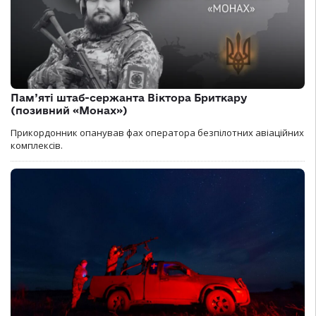
Пам’яті штаб-сержанта Віктора Бриткару
(позивний «Монах»)
Прикордонник опанував фах оператора безпілотних авіаційних
комплексів.