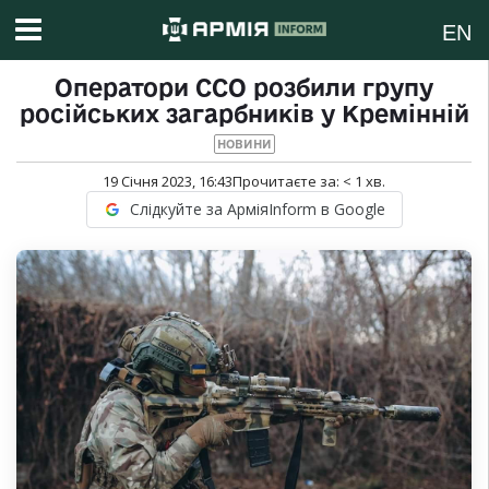
EN
Оператори ССО розбили групу
російських загарбників у Кремінній
НОВИНИ
19 Січня 2023, 16:43
Прочитаєте за:
< 1
хв.
Слідкуйте за АрміяInform в Google