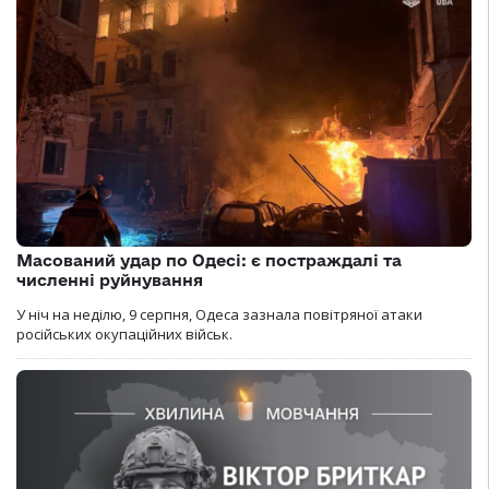
Масований удар по Одесі: є постраждалі та
численні руйнування
У ніч на неділю, 9 серпня, Одеса зазнала повітряної атаки
російських окупаційних військ.