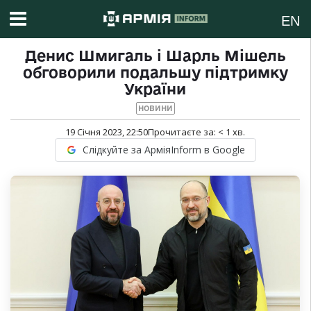
EN
Денис Шмигаль і Шарль Мішель
обговорили подальшу підтримку
України
НОВИНИ
19 Січня 2023, 22:50
Прочитаєте за:
< 1
хв.
Слідкуйте за АрміяInform в Google