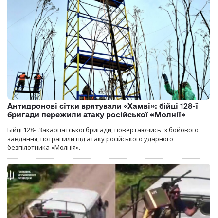
Антидронові сітки врятували «Хамві»: бійці 128-ї
бригади пережили атаку російської «Молнії»
Бійці 128-ї Закарпатської бригади, повертаючись із бойового
завдання, потрапили під атаку російського ударного
безпілотника «Молнія».