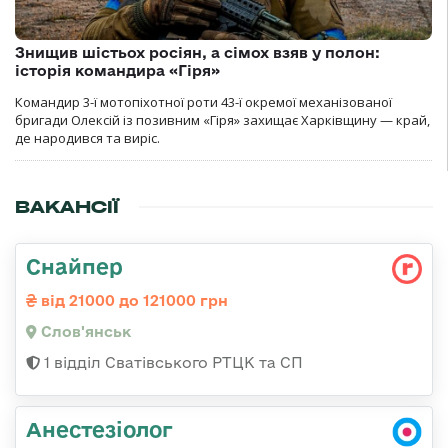
Знищив шістьох росіян, а сімох взяв у полон:
історія командира «Гіря»
Командир 3-ї мотопіхотної роти 43-ї окремої механізованої
бригади Олексій із позивним «Гіря» захищає Харківщину — край,
де народився та виріс.
ВАКАНСІЇ
Снайпер
від 21000 до 121000 грн
Слов'янськ
1 відділ Сватівського РТЦК та СП
Анестезіолог