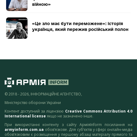
війною»
«Це зло має бути переможене»: історія
українця, який пережив російський полон
© 2018 - 2026, ІНФОРМАЦІЙНЕ АГЕНТСТВО,
Міністерство оборони України
Контент доступний за ліцензією
Creative Commons Attribution 4.0
International license
якщо не зазначено інше.
При використанні контенту з сайту АрміяInform посилання на
armyinform.com.ua
обов’язкове. Для суб’єктів у сфері онлайн-медіа
обов’язковим є розміщення у першому абзаці матеріалу прямого та