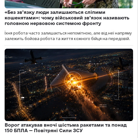
«Без зв’язку люди залишаються сліпими
кошенятами»: чому військовий зв’язок називають
головною нервовою системою фронту
Їхня робота часто залишається непомітною, але від неї напряму
залежить бойова робота та життя кожного бійця на передовій.
Ворог атакував вночі шістьма ракетами та понад
150 БПЛА — Повітряні Сили ЗСУ