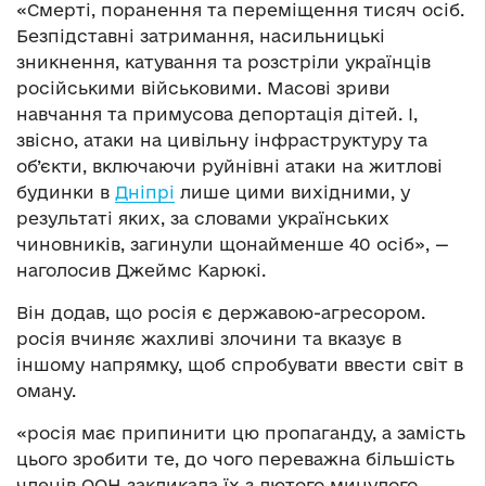
«Смерті, поранення та переміщення тисяч осіб.
Безпідставні затримання, насильницькі
зникнення, катування та розстріли українців
російськими військовими. Масові зриви
навчання та примусова депортація дітей. І,
звісно, ​​атаки на цивільну інфраструктуру та
об’єкти, включаючи руйнівні атаки на житлові
будинки в
Дніпрі
лише цими вихідними, у
результаті яких, за словами українських
чиновників, загинули щонайменше 40 осіб», —
наголосив Джеймс Карюкі.
Він додав, що росія є державою-агресором.
росія вчиняє жахливі злочини та вказує в
іншому напрямку, щоб спробувати ввести світ в
оману.
«росія має припинити цю пропаганду, а замість
цього зробити те, до чого переважна більшість
членів ООН закликала їх з лютого минулого