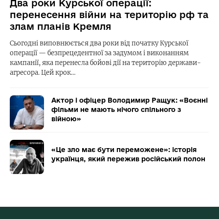
Два роки Курської операції:
перенесення війни на територію рф та
злам планів Кремля
Сьогодні виповнюється два роки від початку Курської
операції — безпрецедентної за задумом і виконанням
кампанії, яка перенесла бойові дії на територію держави-
агресора. Цей крок…
Актор і офіцер Володимир Ращук: «Воєнні
фільми не мають нічого спільного з
війною»
«Це зло має бути переможене»: історія
українця, який пережив російський полон