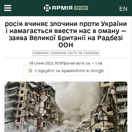
EN
росія вчиняє злочини проти України
і намагається ввести нас в оману —
заява Великої Британії на Радбезі
ООН
НОВИНИ
НОВИНИ СВІТУ ТА УКРАЇНИ
18 Січня 2023, 9:50
Прочитаєте за:
< 1
хв.
Слідкуйте за АрміяInform в Google