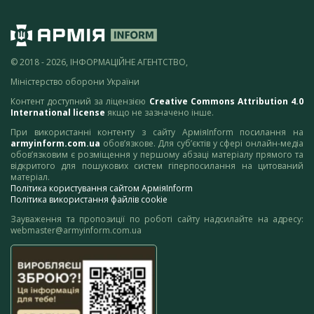
© 2018 - 2026, ІНФОРМАЦІЙНЕ АГЕНТСТВО,
Міністерство оборони України
Контент доступний за ліцензією
Creative Commons Attribution 4.0
International license
якщо не зазначено інше.
При використанні контенту з сайту АрміяInform посилання на
armyinform.com.ua
обов’язкове. Для суб’єктів у сфері онлайн-медіа
обов’язковим є розміщення у першому абзаці матеріалу прямого та
відкритого для пошукових систем гіперпосилання на цитований
матеріал.
Політика користування сайтом АрміяInform
Політика використання файлів cookie
Зауваження та пропозиції по роботі сайту надсилайте на адресу:
webmaster@armyinform.com.ua