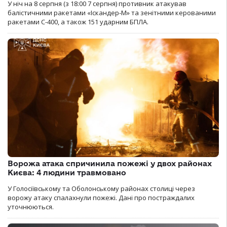
У ніч на 8 серпня (з 18:00 7 серпня) противник атакував
балістичними ракетами «Іскандер-М» та зенітними керованими
ракетами С-400, а також 151 ударним БПЛА.
Ворожа атака спричинила пожежі у двох районах
Києва: 4 людини травмовано
У Голосіївському та Оболонському районах столиці через
ворожу атаку спалахнули пожежі. Дані про постраждалих
уточнюються.