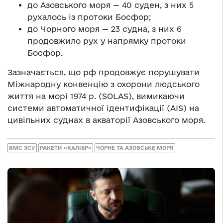
до Азовського моря — 40 суден, з них 5
рухалось із протоки Босфор;
до Чорного моря — 23 судна, з них 6
продовжило рух у напрямку протоки
Босфор.
Зазначається, що рф продовжує порушувати
Міжнародну конвенцію з охорони людського
життя на морі 1974 р. (SOLAS), вимикаючи
системи автоматичної ідентифікації (AIS) на
цивільних суднах в акваторії Азовського моря.
ВМС ЗСУ
РАКЕТИ «КАЛІБР»
ЧОРНЕ ТА АЗОВСЬКЕ МОРЯ