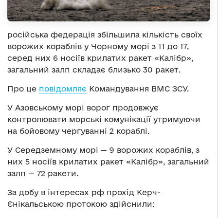
російська федерація збільшила кількість своїх
ворожих кораблів у Чорному морі з 11 до 17,
серед них 6 носіїв крилатих ракет «Калібр»,
загальний залп складає близько 30 ракет.
Про це
повідомляє
Командування ВМС ЗСУ.
У Азовському морі ворог продовжує
контролювати морські комунікації утримуючи
на бойовому чергуванні 2 кораблі.
У Середземному морі — 9 ворожих кораблів, з
них 5 носіїв крилатих ракет «Калібр», загальний
залп — 72 ракети.
За добу в інтересах рф прохід Керч-
Єнікальською протокою здійснили: