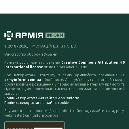
© 2018 - 2026, ІНФОРМАЦІЙНЕ АГЕНТСТВО,
Міністерство оборони України
Контент доступний за ліцензією
Creative Commons Attribution 4.0
International license
якщо не зазначено інше.
При використанні контенту з сайту АрміяInform посилання на
armyinform.com.ua
обов’язкове. Для суб’єктів у сфері онлайн-медіа
обов’язковим є розміщення у першому абзаці матеріалу прямого та
відкритого для пошукових систем гіперпосилання на цитований
матеріал.
Політика користування сайтом АрміяInform
Політика використання файлів cookie
Зауваження та пропозиції по роботі сайту надсилайте на адресу:
webmaster@armyinform.com.ua