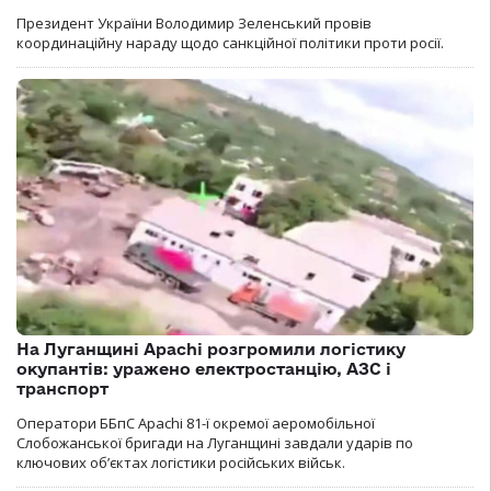
Президент України Володимир Зеленський провів
координаційну нараду щодо санкційної політики проти росії.
На Луганщині Apachi розгромили логістику
окупантів: уражено електростанцію, АЗС і
транспорт
Оператори ББпС Apachi 81-ї окремої аеромобільної
Слобожанської бригади на Луганщині завдали ударів по
ключових об’єктах логістики російських військ.