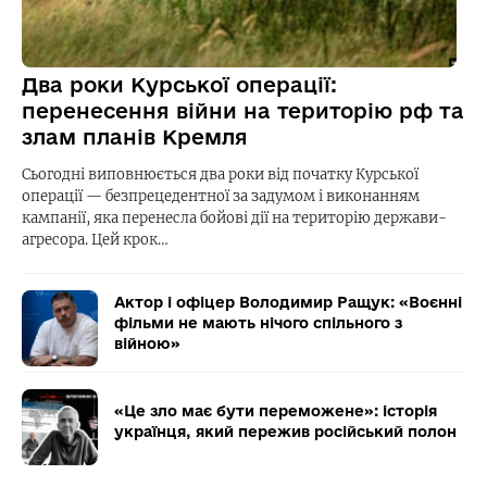
Два роки Курської операції:
перенесення війни на територію рф та
злам планів Кремля
Сьогодні виповнюється два роки від початку Курської
операції — безпрецедентної за задумом і виконанням
кампанії, яка перенесла бойові дії на територію держави-
агресора. Цей крок…
Актор і офіцер Володимир Ращук: «Воєнні
фільми не мають нічого спільного з
війною»
«Це зло має бути переможене»: історія
українця, який пережив російський полон