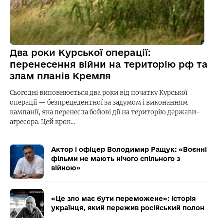
Два роки Курської операції:
перенесення війни на територію рф та
злам планів Кремля
Сьогодні виповнюється два роки від початку Курської
операції — безпрецедентної за задумом і виконанням
кампанії, яка перенесла бойові дії на територію держави-
агресора. Цей крок…
Актор і офіцер Володимир Ращук: «Воєнні
фільми не мають нічого спільного з
війною»
«Це зло має бути переможене»: історія
українця, який пережив російський полон