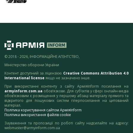
© 2018 - 2026, ІНФОРМАЦІЙНЕ АГЕНТСТВО,
Міністерство оборони України
Контент доступний за ліцензією
Creative Commons Attribution 4.0
International license
якщо не зазначено інше.
При використанні контенту з сайту АрміяInform посилання на
armyinform.com.ua
обов’язкове. Для суб’єктів у сфері онлайн-медіа
обов’язковим є розміщення у першому абзаці матеріалу прямого та
відкритого для пошукових систем гіперпосилання на цитований
матеріал.
Політика користування сайтом АрміяInform
Політика використання файлів cookie
Зауваження та пропозиції по роботі сайту надсилайте на адресу:
webmaster@armyinform.com.ua