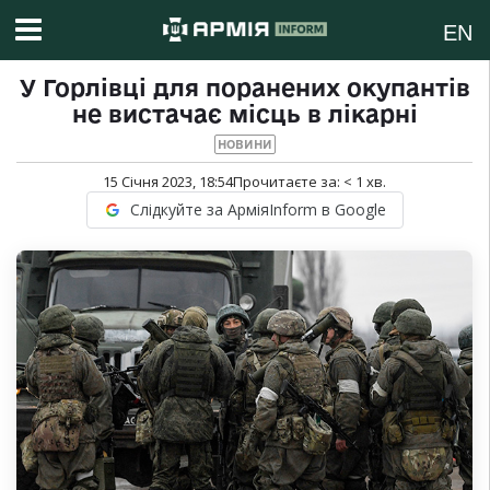
EN
У Горлівці для поранених окупантів
не вистачає місць в лікарні
НОВИНИ
15 Січня 2023, 18:54
Прочитаєте за:
< 1
хв.
Слідкуйте за АрміяInform в Google