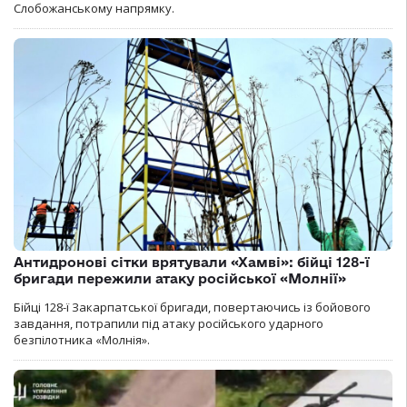
Слобожанському напрямку.
Антидронові сітки врятували «Хамві»: бійці 128-ї
бригади пережили атаку російської «Молнії»
Бійці 128-ї Закарпатської бригади, повертаючись із бойового
завдання, потрапили під атаку російського ударного
безпілотника «Молнія».