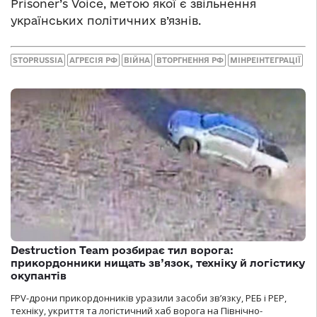
Prisoner’s Voice, метою якої є звільнення
українських політичних в’язнів.
STOPRUSSIA
АГРЕСІЯ РФ
ВІЙНА
ВТОРГНЕННЯ РФ
МІНРЕІНТЕГРАЦІЇ
Destruction Team розбирає тил ворога:
прикордонники нищать зв’язок, техніку й логістику
окупантів
FPV-дрони прикордонників уразили засоби зв’язку, РЕБ і РЕР,
техніку, укриття та логістичний хаб ворога на Північно-