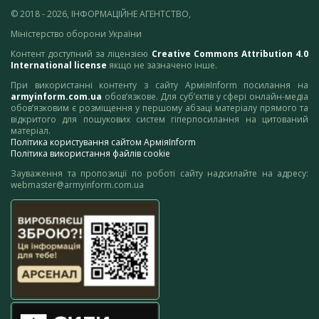
© 2018 - 2026, ІНФОРМАЦІЙНЕ АГЕНТСТВО,
Міністерство оборони України
Контент доступний за ліцензією
Creative Commons Attribution 4.0
International license
якщо не зазначено інше.
При використанні контенту з сайту АрміяInform посилання на
armyinform.com.ua
обов’язкове. Для суб’єктів у сфері онлайн-медіа
обов’язковим є розміщення у першому абзаці матеріалу прямого та
відкритого для пошукових систем гіперпосилання на цитований
матеріал.
Політика користування сайтом АрміяInform
Політика використання файлів cookie
Зауваження та пропозиції по роботі сайту надсилайте на адресу:
webmaster@armyinform.com.ua