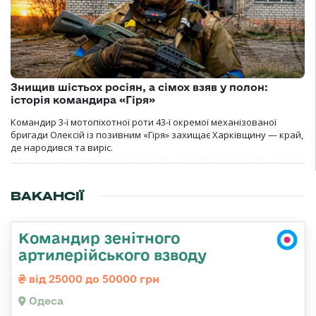
Знищив шістьох росіян, а сімох взяв у полон:
історія командира «Гіря»
Командир 3-ї мотопіхотної роти 43-ї окремої механізованої
бригади Олексій із позивним «Гіря» захищає Харківщину — край,
де народився та виріс.
ВАКАНСІЇ
Командир зенітного
артилерійського взводу
від 25000 до 50000 грн
Одеса