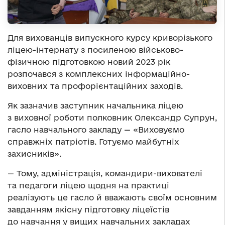
Для вихованців випускного курсу криворізького
ліцею-інтернату з посиленою військово-
фізичною підготовкою новий 2023 рік
розпочався з комплексних інформаційно-
виховних та профорієнтаційних заходів.
Як зазначив заступник начальника ліцею
з виховної роботи полковник Олександр Супрун,
гасло навчального закладу — «Виховуємо
справжніх патріотів. Готуємо майбутніх
захисників».
— Тому, адміністрація, командири-вихователі
та педагоги ліцею щодня на практиці
реалізують це гасло й вважають своїм основним
завданням якісну підготовку ліцеїстів
до навчання у вищих навчальних закладах