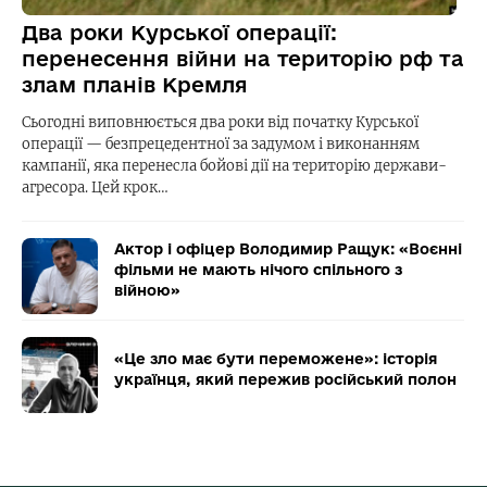
Два роки Курської операції:
перенесення війни на територію рф та
злам планів Кремля
Сьогодні виповнюється два роки від початку Курської
операції — безпрецедентної за задумом і виконанням
кампанії, яка перенесла бойові дії на територію держави-
агресора. Цей крок…
Актор і офіцер Володимир Ращук: «Воєнні
фільми не мають нічого спільного з
війною»
«Це зло має бути переможене»: історія
українця, який пережив російський полон