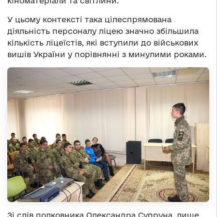
кіноматеріали та світлини.
У цьому контексті така цілеспрямована
діяльність персоналу ліцею значно збільшила
кількість ліцеїстів, які вступили до військових
вишів України у порівнянні з минулими роками.
Зі слів полковника Олександра Супруна, лише