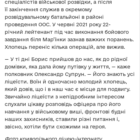
спеціалістів військової розвідки, а після
її закінчення служив в окремому
розвідувальному батальйоні в районі
проведення ООС. У червні 2021 року 22-
річний лейтенант під час виконання бойового
завдання біля Мар’їнки зазнав важких поранень.
Хлопець переніс кілька операцій, але вижив.
— У ті дні Борис прийшов до нас, як до рідної
домівки, яка дала йому путівку у життя, — каже
полковник Олександр Супрун. — Його знають усі
ліцеїсти. Воїн й одночасно молодий хлопець,
який довів, що і в наш час є місце для подвигу.
Звичайно ліцеїсти з непідробним інтересом
слухали цікаву розповідь офіцера про його
навчання у військовому виші, фронтові будні
наших захисників, ставили різні питання і,
звісно, хотіли бути схожими на героя.
Фото криворізького ліцею-інтернату