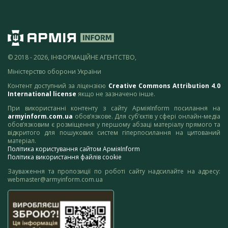
© 2018 - 2026, ІНФОРМАЦІЙНЕ АГЕНТСТВО,
Міністерство оборони України
Контент доступний за ліцензією
Creative Commons Attribution 4.0
International license
якщо не зазначено інше.
При використанні контенту з сайту АрміяInform посилання на
armyinform.com.ua
обов’язкове. Для суб’єктів у сфері онлайн-медіа
обов’язковим є розміщення у першому абзаці матеріалу прямого та
відкритого для пошукових систем гіперпосилання на цитований
матеріал.
Політика користування сайтом АрміяInform
Політика використання файлів cookie
Зауваження та пропозиції по роботі сайту надсилайте на адресу:
webmaster@armyinform.com.ua