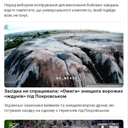
Перед вибором екіпірування для виконання бойових завдань
варто пам’ятати, що універсального комплекту, який підійде
всім, не існує.
Засідка не спрацювала: «Омега» знищила ворожих
«ждунів» під Покровськом
Українські захисники виявили та знищили ворожі дрони, які
готували засідку на одному з териконів під Покровськом.