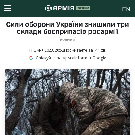
EN
Сили оборони України знищили три
склади боєприпасів росармії
НОВИНИ
11 Січня 2023, 20:52
Прочитаєте за:
< 1
хв.
Слідкуйте за АрміяInform в Google