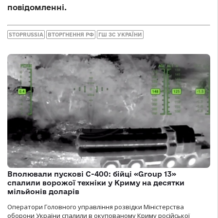
повідомленні.
STOPRUSSIA
ВТОРГНЕННЯ РФ
ГШ ЗС УКРАЇНИ
Вполювали пускові С-400: бійці «Group 13»
спалили ворожої техніки у Криму на десятки
мільйонів доларів
Оператори Головного управління розвідки Міністерства
оборони України спалили в окупованому Криму російської