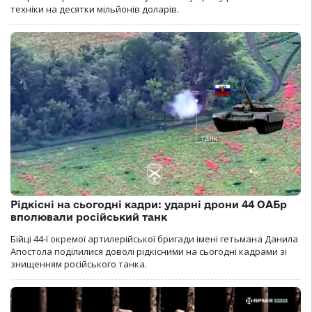
техніки на десятки мільйонів доларів.
Рідкісні на сьогодні кадри: ударні дрони 44 ОАБр
вполювали російський танк
Бійці 44-ї окремої артилерійської бригади імені гетьмана Данила
Апостола поділилися доволі рідкісними на сьогодні кадрами зі
знищенням російського танка.