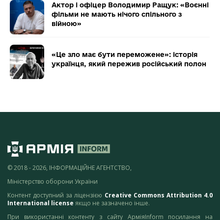
Актор і офіцер Володимир Ращук: «Воєнні
фільми не мають нічого спільного з
війною»
«Це зло має бути переможене»: історія
українця, який пережив російський полон
© 2018 - 2026, ІНФОРМАЦІЙНЕ АГЕНТСТВО,
Міністерство оборони України
Контент доступний за ліцензією
Creative Commons Attribution 4.0
International license
якщо не зазначено інше.
При використанні контенту з сайту АрміяInform посилання на