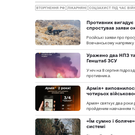
ВТОРГНЕННЯ РФ
ЛІКАРНЯНІ
СОЦЗАХИСТ ПІД ЧАС ВІЙ
Противник вигадує 
спростував заяви о
Російські заяви про про
Вовчанському напрямку о
Уражено два НПЗ та
Генштаб ЗСУ
У ніч на 8 серпня підроз
противника.
Армія+ виповнилося
чотирьох військов
Армія+ святкує два роки 
пройденим навчанням та
«Їм сумно і боляче»
системі