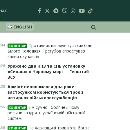
НАС
ENGLISH
:44
Противник вигадує «успіхи» біля
КОМЕНТАР
Білого Колодязя: Трегубов спростував
заяви окупантів
:26
Уражено два НПЗ та СПБ установку
«Сиваш» в Чорному морі — Генштаб
ЗСУ
:08
Армія+ виповнилося два роки:
застосунком користуються троє з
чотирьох військовослужбовців
:55
«Їм сумно і боляче»: чому
КОМЕНТАР
росіяни заздрять українській військовій
системі
:36
На Харківщині тривають бої за
КОМЕНТАР