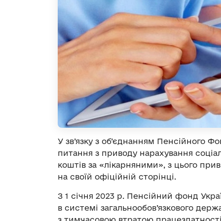
У зв’язку з об’єднанням Пенсійного 
питання з приводу нарахування соціа
коштів за «лікарняними», з цього пр
на своїй офіційній сторінці.
З 1 січня 2023 р. Пенсійний фонд Ук
в системі загальнообов’язкового держа
з тимчасовою втратою працездатності