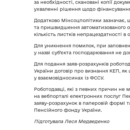
за необхідності, скановані копії доку
ухваленні рішення щодо фінансування
Додатково Мінсоцполітики зазначає, 
та пришвидшення автоматизованого о
кількість листків непрацездатності в
Для уникнення помилок, при заповнен
у назві суб’єкта господарювання не до
Для подання заяв-розрахунків робото
України договір про визнання КЕП, як
у взаємовідносинах із ФССУ.
Роботодавці, які з певних причин не
на вебпорталі електронних послуг Пе
заяву-розрахунок в паперовій формі та
Пенсійного фонду України.
Підготувала Леся Медведенко