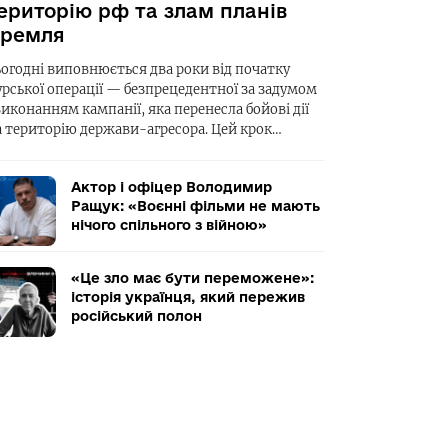
ериторію рф та злам планів
ремля
ьогодні виповнюється два роки від початку
урської операції — безпрецедентної за задумом
виконанням кампанії, яка перенесла бойові дії
а територію держави-агресора. Цей крок…
Актор і офіцер Володимир
Ращук: «Воєнні фільми не мають
нічого спільного з війною»
«Це зло має бути переможене»:
історія українця, який пережив
російський полон