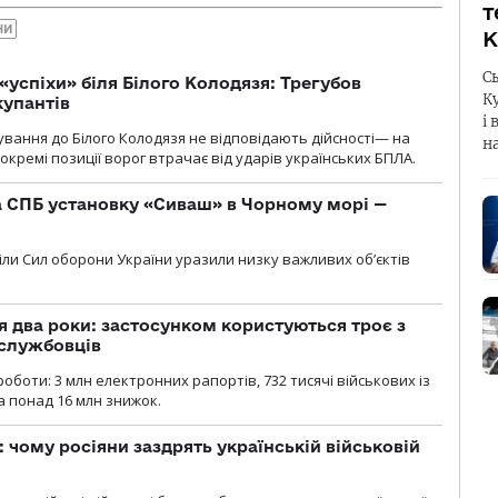
т
НИ
К
С
«успіхи» біля Білого Колодязя: Трегубов
К
купантів
і 
сування до Білого Колодязя не відповідають дійсності— на
н
кремі позиції ворог втрачає від ударів українських БПЛА.
 СПБ установку «Сиваш» в Чорному морі —
діли Сил оборони України уразили низку важливих об’єктів
 два роки: застосунком користуються троє з
ослужбовців
роботи: 3 млн електронних рапортів, 732 тисячі військових із
 понад 16 млн знижок.
: чому росіяни заздрять українській військовій