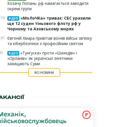
Козачу Лопань: рф намагається заводити
окремі групи
:18
«МоЛоЧКа» триває: СБС уразили
ВІДЕО
ще 12 суден тіньового флоту рф у
Чорному та Азовському морях
:01
Євгеній Хмара привітав воїнів військ зв’язку
та кібербезпеки з професійним святом
43
«Тунгуска» проти «Шахедів» і
ВІДЕО
«Орланів»: як українські зенітники
захищають Суми
ВСІ НОВИНИ
АКАНСІЇ
Механік,
військовослужбовець