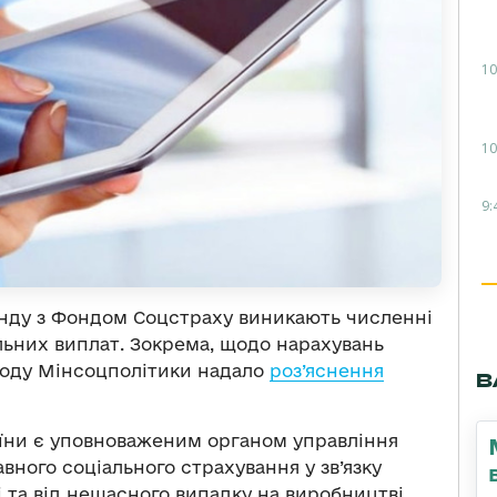
10
10
9:
Фонду з Фондом Соцстраху виникають численні
льних виплат. Зокрема, щодо нарахувань
иводу Мінсоцполітики надало
роз’яснення
В
раїни є уповноваженим органом управління
вного соціального страхування у зв’язку
 та від нещасного випадку на виробництві.