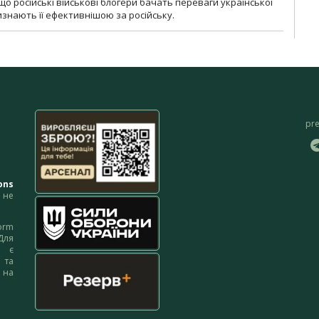
що російські військові блогери бачать переваги української
изнають її ефективнішою за російську.
pr
ons
не
orm
Для
м є
 та
 на