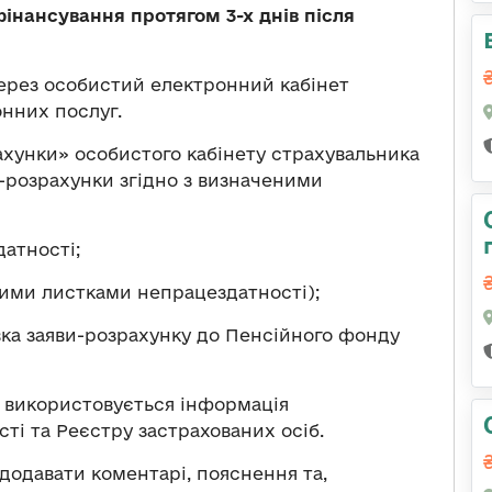
інансування протягом 3-х днів після
ерез особистий електронний кабінет
онних послуг.
хунки» особистого кабінету страхувальника
-розрахунки згідно з визначеними
датності;
ними листками непрацездатності);
ка заяви-розрахунку до Пенсійного фонду
 використовується інформація
ті та Реєстру застрахованих осіб.
додавати коментарі, пояснення та,