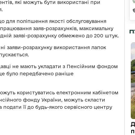
ментів, які можуть бути використані при
.
що для поліпшення якості обслуговування
працювання заяв-розрахунків, максимальну
П
 одній заяві-розрахунку обмежено до 200 штук.
ні заяви-розрахунку використання лапок
пускається.
давці не мають укладати з Пенсійним фондом
 це було передбачено раніше
 можуть користуватись електронним кабінетом
нсійного фонду України, можуть скласти
 подати її до будь-якого сервісного центру
Д
п