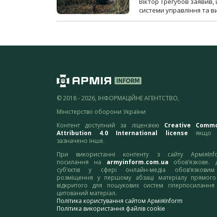
Віктор Трегубов заявив, 
системи управління та в
© 2018 - 2026, ІНФОРМАЦІЙНЕ АГЕНТСТВО,
Міністерство оборони України
Контент доступний за ліцензією
Creative Comm
Attribution 4.0 International license
якщо 
зазначено інше.
При використанні контенту з сайту АрміяInf
посилання на
armyinform.com.ua
обов’язкове. 
суб’єктів у сфері онлайн-медіа обов’язкови
розміщення у першому абзаці матеріалу прямого
відкритого для пошукових систем гіперпосилання
цитований матеріал.
Політика користування сайтом АрміяInform
Політика використання файлів cookie