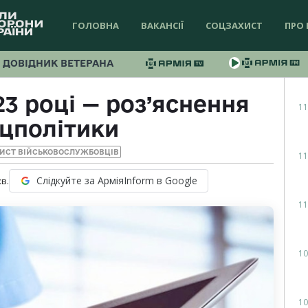
ГОЛОВНА
ВАКАНСІЇ
СОЦЗАХИСТ
ПРО 
ДОВІДНИК ВЕТЕРАНА
23 році — роз’яснення
11
цполітики
ИСТ ВІЙСЬКОВОСЛУЖБОВЦІВ
11
Слідкуйте за АрміяInform в Google
хв.
11
10
10