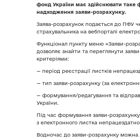
фонд України має здійснювати таке ф
надходження заяви-розрахунку.
Заява-розрахунок подається до ПФУ ч
страхувальника на вебпорталі електр
Функціонал пункту меню «Заяви-розра
дозволяє знайти та переглянути заяви
критеріями:
— період реєстрації листків непрацез
— тип заяви-розрахунку (за електрон
— формування/редагування та відправ
України.
Під час формування заяви-розрахунку
з електронного листка непрацездатнос
Водночас до заяви-розрахунку можна 