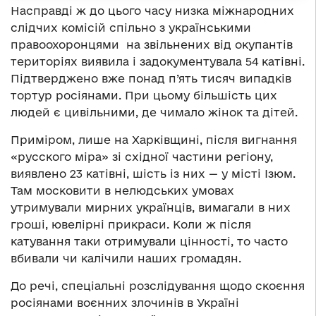
Насправді ж до цього часу низка міжнародних
слідчих комісій спільно з українськими
правоохоронцями на звільнених від окупантів
територіях виявила і задокументувала 54 катівні.
Підтверджено вже понад п’ять тисяч випадків
тортур росіянами. При цьому більшість цих
людей є цивільними, де чимало жінок та дітей.
Приміром, лише на Харківщині, після вигнання
«русского міра» зі східної частини регіону,
виявлено 23 катівні, шість із них — у місті Ізюм.
Там московити в нелюдських умовах
утримували мирних українців, вимагали в них
гроші, ювелірні прикраси. Коли ж після
катування таки отримували цінності, то часто
вбивали чи калічили наших громадян.
До речі, спеціальні розслідування щодо скоєння
росіянами воєнних злочинів в Україні