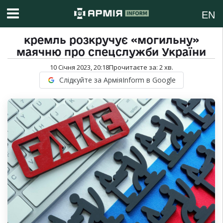
EN
кремль розкручує «могильну»
маячню про спецслужби України
10 Січня 2023, 20:18
Прочитаєте за:
2
хв.
Слідкуйте за АрміяInform в Google