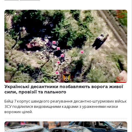
Українські десантники позбавляють ворога живої
сили, провізії та пального
Бійці 7 корпус швидкого реагування десантно-штурмових військ
ЗСУ поділилися видовищними кадрами з ураженнями низки
ворожих цілей.