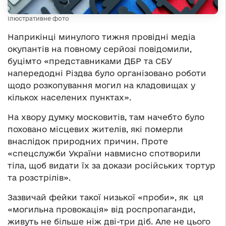
Ілюстративне фото
Наприкінці минулого тижня провідні медіа
окупантів на повному серйозі повідомили,
буцімто «представниками ДБР та СБУ
напередодні Різдва було організовано роботи
щодо розкопування могил на кладовищах у
кількох населених пунктах».
На хвору думку московитів, там начебто було
поховано місцевих жителів, які померли
внаслідок природних причин. Проте
«спецслужби України навмисно спотворили
тіла, щоб видати їх за докази російських тортур
та розстрілів».
Зазвичай фейки такої низької «проби», як ця
«могильна провокація» від роспропаганди,
живуть не більше ніж дві-три діб. Але не цього