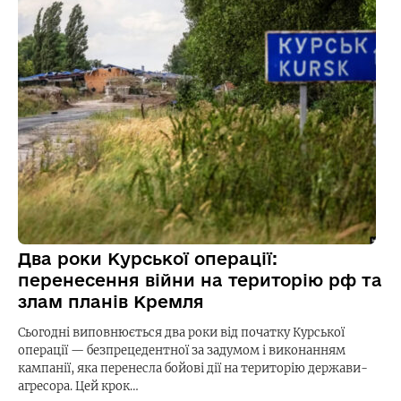
Два роки Курської операції:
перенесення війни на територію рф та
злам планів Кремля
Сьогодні виповнюється два роки від початку Курської
операції — безпрецедентної за задумом і виконанням
кампанії, яка перенесла бойові дії на територію держави-
агресора. Цей крок…