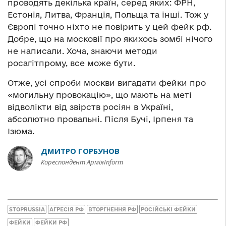
проводять декілька країн, серед яких: ФРН,
Естонія, Литва, Франція, Польща та інші. Тож у
Європі точно ніхто не повірить у цей фейк рф.
Добре, що на московії про якихось зомбі нічого
не написали. Хоча, знаючи методи
росагітпрому, все може бути.
Отже, усі спроби москви вигадати фейки про
«могильну провокацію», що мають на меті
відволікти від звірств росіян в Україні,
абсолютно провальні. Після Бучі, Ірпеня та
Ізюма.
ДМИТРО ГОРБУНОВ
Кореспондент АрміяInform
STOPRUSSIA
АГРЕСІЯ РФ
ВТОРГНЕННЯ РФ
РОСІЙСЬКІ ФЕЙКИ
ФЕЙКИ
ФЕЙКИ РФ