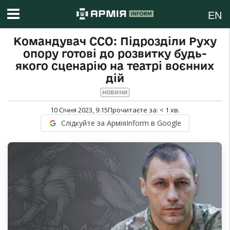
EN
Командувач ССО: Підрозділи Руху
опору готові до розвитку будь-
якого сценарію на театрі воєнних
дій
НОВИНИ
10 Січня 2023, 9:15
Прочитаєте за:
< 1
хв.
Слідкуйте за АрміяInform в Google