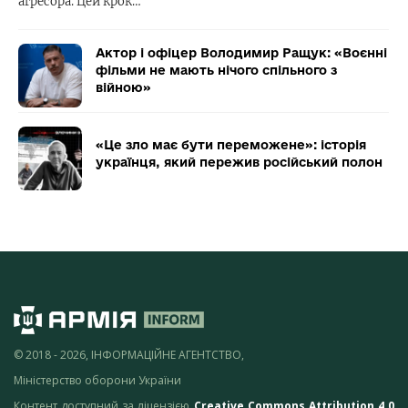
агресора. Цей крок…
Актор і офіцер Володимир Ращук: «Воєнні
фільми не мають нічого спільного з
війною»
«Це зло має бути переможене»: історія
українця, який пережив російський полон
© 2018 - 2026, ІНФОРМАЦІЙНЕ АГЕНТСТВО,
Міністерство оборони України
Контент доступний за ліцензією
Creative Commons Attribution 4.0