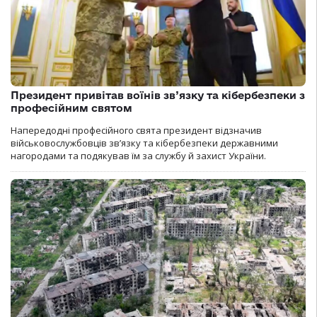
Президент привітав воїнів зв’язку та кібербезпеки з
професійним святом
Напередодні професійного свята президент відзначив
військовослужбовців зв’язку та кібербезпеки державними
нагородами та подякував їм за службу й захист України.