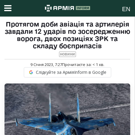
EN
Протягом доби авіація та артилерія
завдали 12 ударів по зосередженню
ворога, двох позиціях ЗРК та
складу боєприпасів
НОВИНИ
9 Січня 2023, 7:27
Прочитаєте за:
< 1
хв.
Слідкуйте за АрміяInform в Google