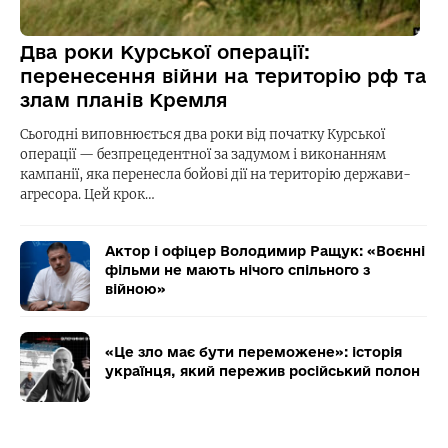
Два роки Курської операції:
перенесення війни на територію рф та
злам планів Кремля
Сьогодні виповнюється два роки від початку Курської
операції — безпрецедентної за задумом і виконанням
кампанії, яка перенесла бойові дії на територію держави-
агресора. Цей крок…
Актор і офіцер Володимир Ращук: «Воєнні
фільми не мають нічого спільного з
війною»
«Це зло має бути переможене»: історія
українця, який пережив російський полон