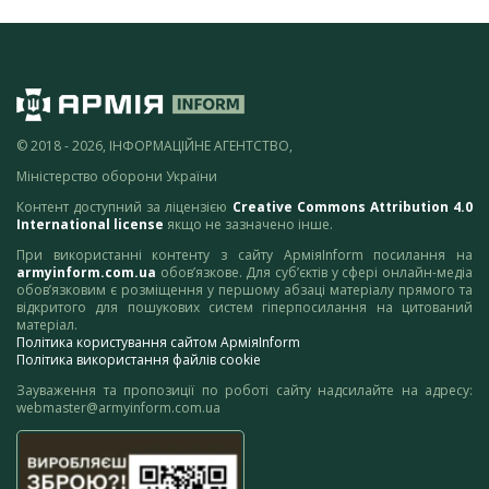
© 2018 - 2026, ІНФОРМАЦІЙНЕ АГЕНТСТВО,
Міністерство оборони України
Контент доступний за ліцензією
Creative Commons Attribution 4.0
International license
якщо не зазначено інше.
При використанні контенту з сайту АрміяInform посилання на
armyinform.com.ua
обов’язкове. Для суб’єктів у сфері онлайн-медіа
обов’язковим є розміщення у першому абзаці матеріалу прямого та
відкритого для пошукових систем гіперпосилання на цитований
матеріал.
Політика користування сайтом АрміяInform
Політика використання файлів cookie
Зауваження та пропозиції по роботі сайту надсилайте на адресу:
webmaster@armyinform.com.ua