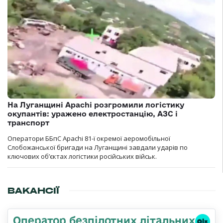
На Луганщині Apachi розгромили логістику
окупантів: уражено електростанцію, АЗС і
транспорт
Оператори ББпС Apachi 81-ї окремої аеромобільної
Слобожанської бригади на Луганщині завдали ударів по
ключових об’єктах логістики російських військ.
ВАКАНСІЇ
Оператор безпілотних літальних