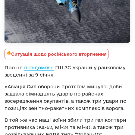
Ситуація щодо російського вторгнення
Про це
повідомляє
ГШ ЗС України у ранковому
зведенні за 9 січня.
«Авіація Сил оборони протягом минулої доби
завдала сімнадцять ударів по районах
зосередження окупантів, а також три удари по
позиціях зенітно-ракетних комплексів ворога.
В той же час наші воїни збили три гелікоптери
противника (Ка-52, Мі-24 та Мі-8), а також три
розвідувальних БпЛА типу “Орлан-10”.