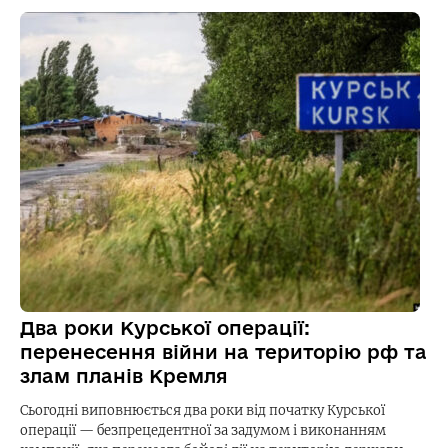
Два роки Курської операції:
перенесення війни на територію рф та
злам планів Кремля
Сьогодні виповнюється два роки від початку Курської
операції — безпрецедентної за задумом і виконанням