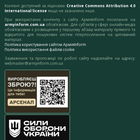
Контент доступний за ліцензією
Creative Commons Attribution 4.0
International license
якщо не зазначено інше.
При використанні контенту з сайту АрміяInform посилання на
armyinform.com.ua
обов’язкове. Для суб’єктів у сфері онлайн-медіа
обов’язковим є розміщення у першому абзаці матеріалу прямого та
відкритого для пошукових систем гіперпосилання на цитований
матеріал.
Політика користування сайтом АрміяInform
Політика використання файлів cookie
Зауваження та пропозиції по роботі сайту надсилайте на адресу:
webmaster@armyinform.com.ua