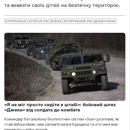
та вивезти своїх дітей на безпечну територію.
STOPRUSSIA
АГРЕСІЯ РФ
ВІЙНА
ВТОРГНЕННЯ РФ
ДОНЕЧЧИНА
«Я не міг просто сидіти в штабі»: бойовий шлях
«Джека» від солдата до комбата
Командир батальйону безпілотних систем «Star» розповів, як
став військовим, чим запам’яталася Курщина та хто нині має
перевагу у війні дронів.