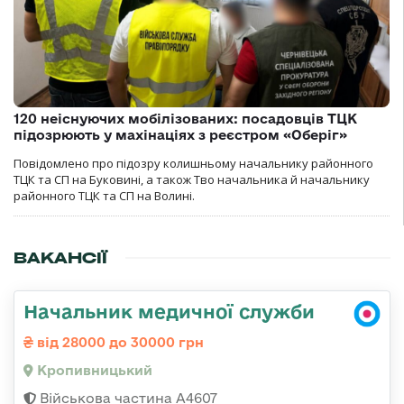
120 неіснуючих мобілізованих: посадовців ТЦК
підозрюють у махінаціях з реєстром «Оберіг»
Повідомлено про підозру колишньому начальнику районного
ТЦК та СП на Буковині, а також Тво начальника й начальнику
районного ТЦК та СП на Волині.
ВАКАНСІЇ
Начальник медичної служби
від 28000 до 30000 грн
Кропивницький
Військова частина А4607