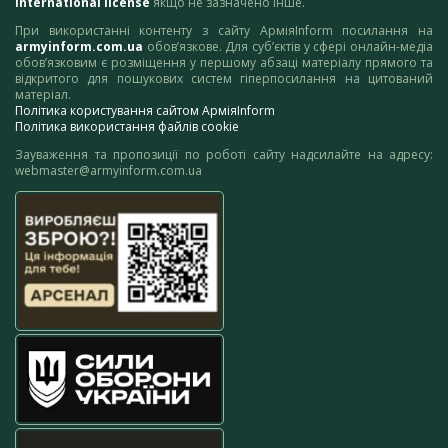
International license
якщо не зазначено інше.
При використанні контенту з сайту АрміяInform посилання на
armyinform.com.ua
обов’язкове. Для суб’єктів у сфері онлайн-медіа
обов’язковим є розміщення у першому абзаці матеріалу прямого та
відкритого для пошукових систем гіперпосилання на цитований
матеріал.
Політика користування сайтом АрміяInform
Політика використання файлів cookie
Зауваження та пропозиції по роботі сайту надсилайте на адресу:
webmaster@armyinform.com.ua