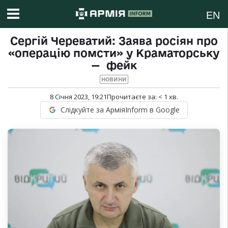
EN
Сергій Череватий: Заява росіян про
«операцію помсти» у Краматорську
— фейк
НОВИНИ
8 Січня 2023, 19:21
Прочитаєте за:
< 1
хв.
Слідкуйте за АрміяInform в Google