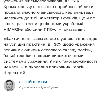
ураження військовослужбовців ЗСУ у
Краматорську є поганою спробою відбілити
провали власного військового керівництва, і
належить до тієї ж категорії фейків, що й по
кілька разів «знищені» ними українські
HIMARS-и або сили ППО», — сказав він.
«Фактично ця заява зс рф є усною відповіддю
на успішні практичні дії ЗСУ щодо ураження
великих скупчень особового складу росіян,
їхньої техніки нашими високоточними
системами ураження. У них такої можливості
немає», — підкреслив полковник Сергій
Череватий.
СЕРГІЙ ЛЕМЕХА
Кореспондент АрміяInform