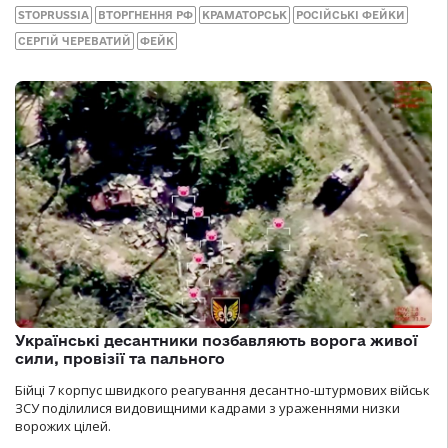
STOPRUSSIA
ВТОРГНЕННЯ РФ
КРАМАТОРСЬК
РОСІЙСЬКІ ФЕЙКИ
СЕРГІЙ ЧЕРЕВАТИЙ
ФЕЙК
Українські десантники позбавляють ворога живої
сили, провізії та пального
Бійці 7 корпус швидкого реагування десантно-штурмових військ
ЗСУ поділилися видовищними кадрами з ураженнями низки
ворожих цілей.