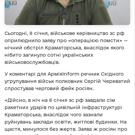
Сьогодні, 8 січня, військове керівництво зс рф
оприлюднило заяву про «операцією помсти» —
нічний обстріл Краматорська, внаслідок якого
нібито загинуло сотні українських
військовослужбовців.
У коментарі для АрміяInform речник Східного
угрупування військ полковник Сергій Череватий
спростував черговий фейк росіян.
«Дійсно, в ніч на 8 січня зс рф завдали сім
ракетних ударів по цивільній інфраструктурі
Краматорська, внаслідок чого зазнали
руйнувань заклади освіти, житлові будинки. На
щастя, минулося без жертв. Заява ж росіян про