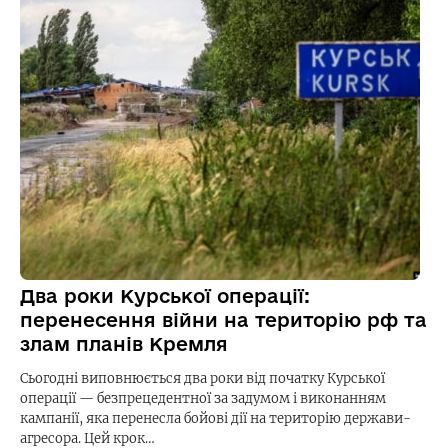
Два роки Курської операції:
перенесення війни на територію рф та
злам планів Кремля
Сьогодні виповнюється два роки від початку Курської
операції — безпрецедентної за задумом і виконанням
кампанії, яка перенесла бойові дії на територію держави-
агресора. Цей крок…