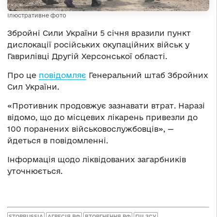
Ілюстративне фото
Збройні Сили України 5 січня вразили пункт
дислокації російських окупаційних військ у
Гаврилівці Другій Херсонської області.
Про це
повідомляє
Генеральний штаб Збройних
Сил України.
«Противник продовжує зазнавати втрат. Наразі
відомо, що до місцевих лікарень привезли до
100 поранених військовослужбовців», —
йдеться в повідомленні.
Інформація щодо ліквідованих загарбників
уточнюється.
STOPRUSSIA
АГРЕСІЯ РФ
ВТОРГНЕННЯ РФ
ГШ ЗСУ