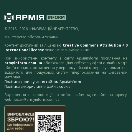
© 2018 - 2026, ІНФОРМАЦІЙНЕ АГЕНТСТВО,
Міністерство оборони України
Контент доступний за ліцензією
Creative Commons Attribution 4.0
International license
якщо не зазначено інше.
При використанні контенту з сайту АрміяInform посилання на
armyinform.com.ua
обов’язкове. Для суб’єктів у сфері онлайн-медіа
обов’язковим є розміщення у першому абзаці матеріалу прямого та
відкритого для пошукових систем гіперпосилання на цитований
матеріал.
Політика користування сайтом АрміяInform
Політика використання файлів cookie
Зауваження та пропозиції по роботі сайту надсилайте на адресу:
webmaster@armyinform.com.ua