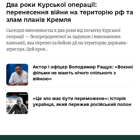
Два роки Курської операції:
перенесення війни на територію рф та
злам планів Кремля
Сьогодні виповнюється два роки від початку Курської
операції — безпрецедентної за задумом і виконанням
кампанії, яка перенесла бойові дії на територію держави-
агресора. Цей крок…
Актор і офіцер Володимир Ращук: «Воєнні
фільми не мають нічого спільного з
війною»
«Це зло має бути переможене»: історія
українця, який пережив російський полон