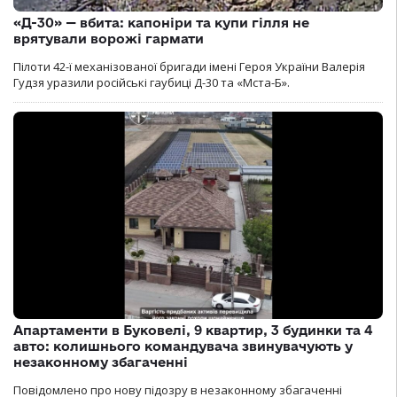
«Д-30» — вбита: капоніри та купи гілля не
врятували ворожі гармати
Пілоти 42-ї механізованої бригади імені Героя України Валерія
Гудзя уразили російські гаубиці Д-30 та «Мста-Б».
Апартаменти в Буковелі, 9 квартир, 3 будинки та 4
авто: колишнього командувача звинувачують у
незаконному збагаченні
Повідомлено про нову підозру в незаконному збагаченні