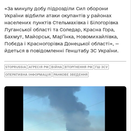
«За минулу добу підрозділи Сил оборони
України відбили атаки окупантів у районах
населених пунктів Стельмахівка і Білогорівка
Луганської області та Соледар, Красна Гора,
Бахмут, Майорськ, Мар’їнка, Новомихайлівка,
Побєда і Красногорівка Донецької області», —
йдеться в повідомленні Генштабу ЗС України.
STOPRUSSIA
АГРЕСІЯ РФ
ВІЙНА
ВТОРГНЕННЯ РФ
ГШ ЗСУ
ОПЕРАТИВНА ІНФОРМАЦІЯ
РАНКОВЕ ЗВЕДЕННЯ