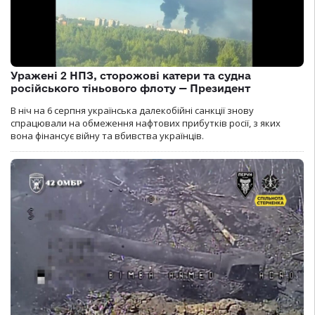
Уражені 2 НПЗ, сторожові катери та судна
російського тіньового флоту — Президент
В ніч на 6 серпня українська далекобійні санкції знову
спрацювали на обмеження нафтових прибутків росії, з яких
вона фінансує війну та вбивства українців.