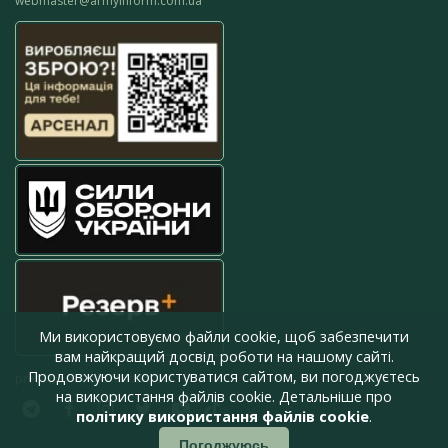
webmaster@armyinform.com.ua
Ми використовуємо файли cookie, щоб забезпечити
вам найкращий досвід роботи на нашому сайті.
Продовжуючи користуватися сайтом, ви погоджуєтесь
press@armyinform.com.ua
на використання файлів cookie. Детальніше про
політику використання файлів cookie
.
Погоджуюсь