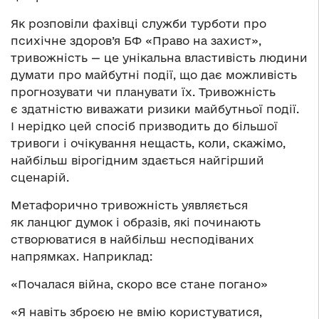
Як розповіли фахівці служби турботи про
психічне здоров’я БФ «Право на захист»,
тривожність — це унікальна властивість людини
думати про майбутні події, що дає можливість
прогнозувати чи планувати їх. Тривожність
є здатністю виважати ризики майбутньої події.
І нерідко цей спосіб призводить до більшої
тривоги і очікування нещасть, коли, скажімо,
найбільш вірогідним здається найгірший
сценарій.
Метафорично тривожність уявляється
як ланцюг думок і образів, які починають
створюватися в найбільш несподіваних
напрямках. Наприклад:
«Почалася війна, скоро все стане погано»
«Я навіть зброєю не вмію користуватися,