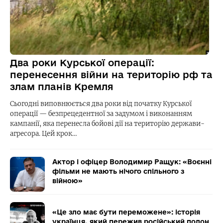
Два роки Курської операції:
перенесення війни на територію рф та
злам планів Кремля
Сьогодні виповнюється два роки від початку Курської
операції — безпрецедентної за задумом і виконанням
кампанії, яка перенесла бойові дії на територію держави-
агресора. Цей крок…
Актор і офіцер Володимир Ращук: «Воєнні
фільми не мають нічого спільного з
війною»
«Це зло має бути переможене»: історія
українця, який пережив російський полон