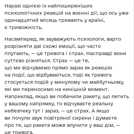
Наразі однією із найпоширеніших
психологічних реакцій на воєнні дії, що ось уже
одинадцятий місяць тривають у країні,
є тривожність.
Насамперед, як зауважують психологи, варто
розрізняти дві схожі емоції, що часто
плутають, — це тривога і страх. Насправді вони
суттєво різняться. Страх — це те,
що ми відчуваємо прямо зараз як реакцію
на події, що відбуваються, тоді як тривога
стосується подій у минулому чи майбутньому,
які ми переносимо на нинішній момент.
Наприклад, якщо ви побачили ракету, що летить
у вашому напрямку, то відчуваєте реальну
небезпеку тут і зараз, — це страх. А якщо
ви почули звук повітряної сирени і думаєте
про те, що ракета може влучити у ваш дім, —
це тривога.