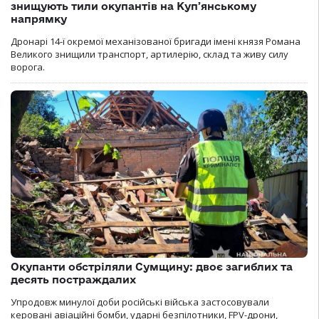
знищують тили окупантів на Купʼянському
напрямку
Дронарі 14-ї окремої механізованої бригади імені князя Романа
Великого знищили транспорт, артилерію, склад та живу силу
ворога.
Окупанти обстріляли Сумщину: двоє загиблих та
десять постраждалих
Упродовж минулої доби російські війська застосовували
керовані авіаційні бомби, ударні безпілотники, FPV-дрони,