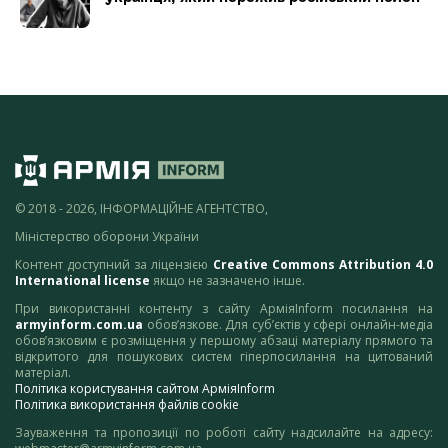
© 2018 - 2026, ІНФОРМАЦІЙНЕ АГЕНТСТВО,
Міністерство оборони України
Контент доступний за ліцензією
Creative Commons Attribution 4.0
International license
якщо не зазначено інше.
При використанні контенту з сайту АрміяInform посилання на
armyinform.com.ua
обов’язкове. Для суб’єктів у сфері онлайн-медіа
обов’язковим є розміщення у першому абзаці матеріалу прямого та
відкритого для пошукових систем гіперпосилання на цитований
матеріал.
Політика користування сайтом АрміяInform
Політика використання файлів cookie
Зауваження та пропозиції по роботі сайту надсилайте на адресу: