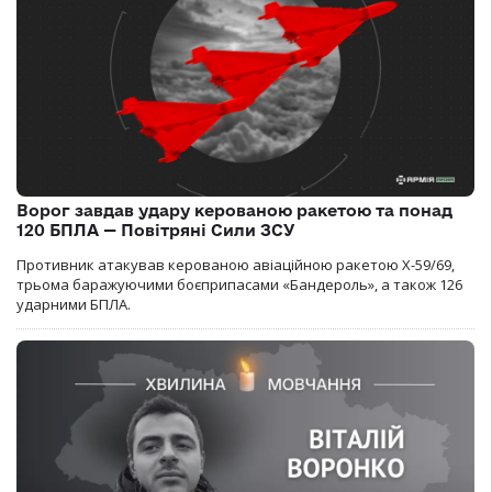
Ворог завдав удару керованою ракетою та понад
120 БПЛА — Повітряні Сили ЗСУ
Противник атакував керованою авіаційною ракетою Х-59/69,
трьома баражуючими боєприпасами «Бандероль», а також 126
ударними БПЛА.