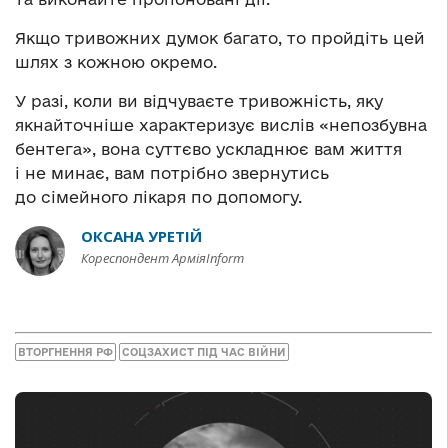
Якщо тривожних думок багато, то пройдіть цей
шлях з кожною окремо.
У разі, коли ви відчуваєте тривожність, яку
якнайточніше характеризує вислів «непозбувна
бентега», вона суттєво ускладнює вам життя
і не минає, вам потрібно звернутись
до сімейного лікаря по допомогу.
ОКСАНА УРЕТІЙ
Кореспондент АрміяInform
ВТОРГНЕННЯ РФ
СОЦЗАХИСТ ПІД ЧАС ВІЙНИ