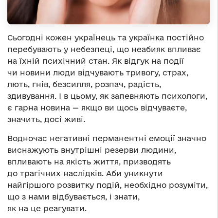
Сьогодні кожен українець та українка постійно
перебувають у небезпеці, що неабияк впливає
на їхній психічний стан. Як відгук на події
чи новини люди відчувають тривогу, страх,
лють, гнів, безсилля, розпач, радість,
здивування. І в цьому, як запевняють психологи,
є гарна новина — якщо ви щось відчуваєте,
значить, досі живі.
Водночас негативні перманентні емоції значно
виснажують внутрішні резерви людини,
впливають на якість життя, призводять
до трагічних наслідків. Аби уникнути
найгіршого розвитку подій, необхідно розуміти,
що з нами відбувається, і знати,
як на це реагувати.