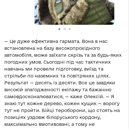
— Це дуже ефективна гармата. Вона в нас
встановлена на базу високопрохідного
автомобіля, може заїхати скрізь та за будь-яких
погодних умов. Сьогодні під час тактичних
навчань ми провели підготовку, виїзд та
стрільби по наземних та повітряних цілях.
Результат — десять із десяти. Все це завдяки
високій злагодженості екіпажу та бажанню
самовдосконалюватися, — каже Олексій. — Я
знаю тут кожне дерево, кожен кущик — ворогу
тут не пройти. Бійці тероборони, що стоять на
позиціях уздовж білоруського кордону,
максимально вмотивовані, а тому не