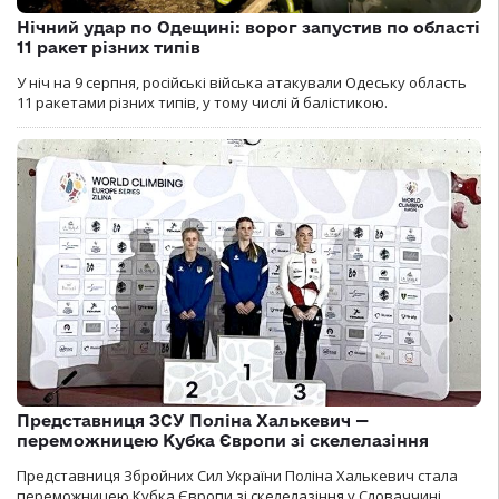
Нічний удар по Одещині: ворог запустив по області
11 ракет різних типів
У ніч на 9 серпня, російські війська атакували Одеську область
11 ракетами різних типів, у тому числі й балістикою.
Представниця ЗСУ Поліна Халькевич —
переможницею Кубка Європи зі скелелазіння
Представниця Збройних Сил України Поліна Халькевич стала
переможницею Кубка Європи зі скелелазіння у Словаччині.