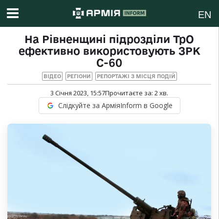
EN
На Рівненщині підрозділи ТрО
ефективно використовують ЗРК
С-60
ВІДЕО
РЕГІОНИ
РЕПОРТАЖІ З МІСЦЯ ПОДІЙ
3 Січня 2023, 15:57
Прочитаєте за:
2
хв.
Слідкуйте за АрміяInform в Google