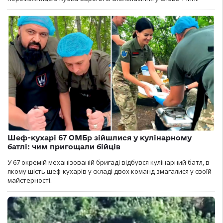
Шеф-кухарі 67 ОМБр зійшлися у кулінарному
батлі: чим пригощали бійців
У 67 окремій механізованій бригаді відбувся кулінарний батл, в
якому шість шеф-кухарів у складі двох команд змагалися у своїй
майстерності.