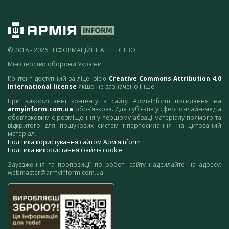
© 2018 - 2026, ІНФОРМАЦІЙНЕ АГЕНТСТВО,
Міністерство оборони України
Контент доступний за ліцензією
Creative Commons Attribution 4.0
International license
якщо не зазначено інше.
При використанні контенту з сайту АрміяInform посилання на
armyinform.com.ua
обов’язкове. Для суб’єктів у сфері онлайн-медіа
обов’язковим є розміщення у першому абзаці матеріалу прямого та
відкритого для пошукових систем гіперпосилання на цитований
матеріал.
Політика користування сайтом АрміяInform
Політика використання файлів cookie
Зауваження та пропозиції по роботі сайту надсилайте на адресу:
webmaster@armyinform.com.ua