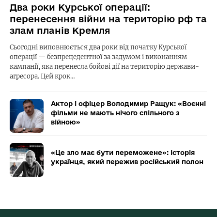
Два роки Курської операції:
перенесення війни на територію рф та
злам планів Кремля
Сьогодні виповнюється два роки від початку Курської
операції — безпрецедентної за задумом і виконанням
кампанії, яка перенесла бойові дії на територію держави-
агресора. Цей крок…
Актор і офіцер Володимир Ращук: «Воєнні
фільми не мають нічого спільного з
війною»
«Це зло має бути переможене»: історія
українця, який пережив російський полон