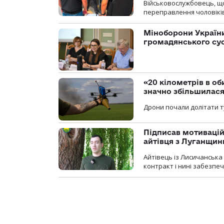
Військовослужбовець, щ
переправлення чоловіків
Міноборони України
громадянського су
«20 кілометрів в о
значно збільшилас
Дрони почали долітати т
Підписав мотивацій
айтівця з Луганщин
Айтівець із Лисичанська
контракт і нині забезпеч