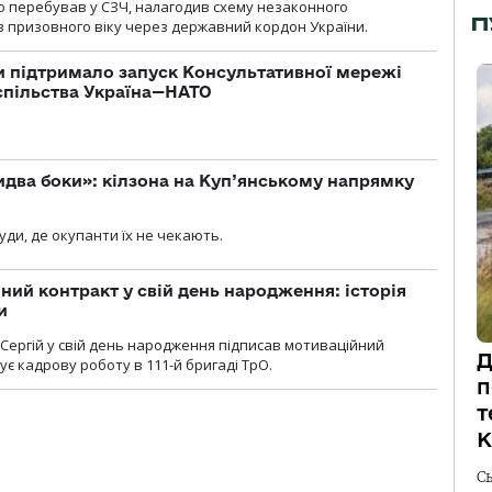
о перебував у СЗЧ, налагодив схему незаконного
П
 призовного віку через державний кордон України.
 підтримало запуск Консультативної мережі
спільства Україна—НАТО
бидва боки»: кілзона на Куп’янському напрямку
я
уди, де окупанти їх не чекають.
ний контракт у свій день народження: історія
и
 Сергій у свій день народження підписав мотиваційний
Д
ує кадрову роботу в 111-й бригаді ТрО.
п
т
К
С