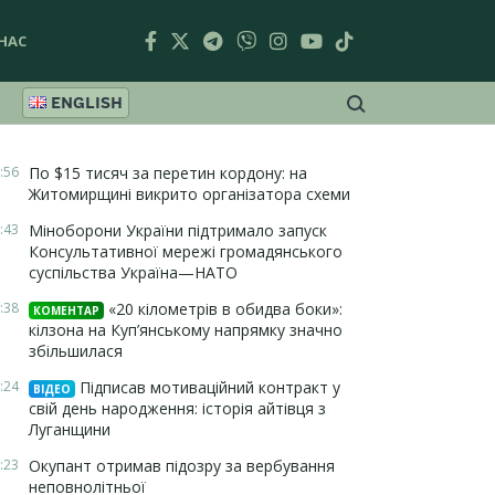
НАС
ENGLISH
:56
По $15 тисяч за перетин кордону: на
Житомирщині викрито організатора схеми
:43
Міноборони України підтримало запуск
Консультативної мережі громадянського
суспільства Україна—НАТО
:38
«20 кілометрів в обидва боки»:
КОМЕНТАР
кілзона на Куп’янському напрямку значно
збільшилася
:24
Підписав мотиваційний контракт у
ВІДЕО
свій день народження: історія айтівця з
Луганщини
:23
Окупант отримав підозру за вербування
неповнолітньої