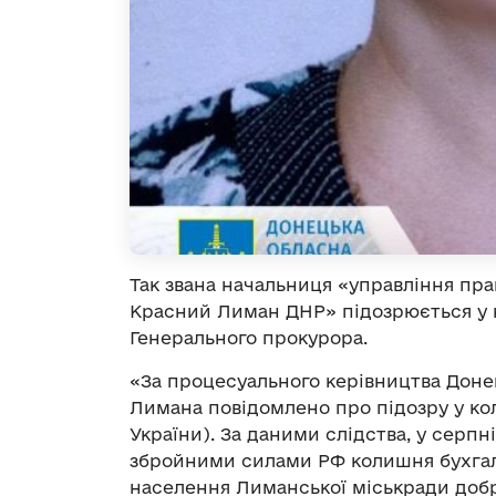
Так звана начальниця «управління пра
Красний Лиман ДНР» підозрюється у 
Генерального прокурора.
«За процесуального керівництва Доне
Лимана повідомлено про підозру у колаб
України). За даними слідства, у серпні
збройними силами РФ колишня бухгал
населення Лиманської міськради добр