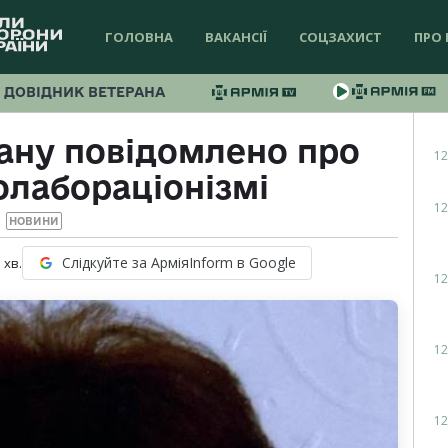
ГОЛОВНА
ВАКАНСІЇ
СОЦЗАХИСТ
ПРО 
ДОВІДНИК ВЕТЕРАНА
ану повідомлено про
12
олабораціонізмі
12
НОВИНИ
Слідкуйте за АрміяInform в Google
1
хв.
12
12
12