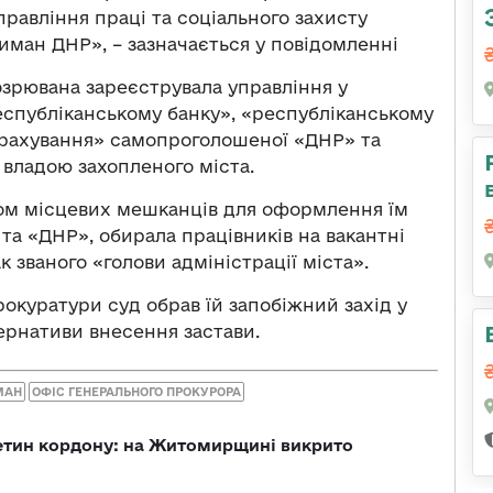
равління праці та соціального захисту
иман ДНР», – зазначається у повідомленні
озрювана зареєструвала управління у
еспубліканському банку», «республіканському
страхування» самопроголошеної «ДНР» та
 владою захопленого міста.
ом місцевих мешканців для оформлення їм
 та «ДНР», обирала працівників на вакантні
к званого «голови адміністрації міста».
окуратури суд обрав їй запобіжний захід у
ернативи внесення застави.
МАН
ОФІС ГЕНЕРАЛЬНОГО ПРОКУРОРА
ретин кордону: на Житомирщині викрито