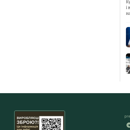
К
і 
н
pr