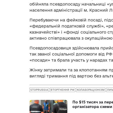
обійняла псевдопосаду начальниці «уп
населення адміністрації м. Красний Л
Перебуваючи на фейковій посаді, під
«федеральній податковій службі», «р
казначействі» і «фонді соціального 
активно співпрацювала з окупаційною
Псевдопосадовиця здійснювала прий
так званої соціальної допомоги від РФ
«посади» та брала участь у нарадах та
Жінку затримали та за клопотанням пр
вигляді тримання під вартою без альт
STOPRUSSIA
ВТОРГНЕННЯ РФ
КОЛАБОРАЦІОНІЗМ
ЛИ
По $15 тисяч за пе
організатора схеми