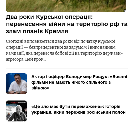
Два роки Курської операції:
перенесення війни на територію рф та
злам планів Кремля
Сьогодні виповнюється два роки від початку Курської
операції — безпрецедентної за задумом і виконанням
кампанії, яка перенесла бойові дії на територію держави-
агресора. Цей крок…
Актор і офіцер Володимир Ращук: «Воєнні
фільми не мають нічого спільного з
війною»
«Це зло має бути переможене»: історія
українця, який пережив російський полон