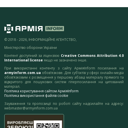
© 2018 - 2026, ІНФОРМАЦІЙНЕ АГЕНТСТВО,
Міністерство оборони України
Контент доступний за ліцензією
Creative Commons Attribution 4.0
International license
якщо не зазначено інше.
При використанні контенту з сайту АрміяInform посилання на
armyinform.com.ua
обов’язкове. Для суб’єктів у сфері онлайн-медіа
обов’язковим є розміщення у першому абзаці матеріалу прямого та
відкритого для пошукових систем гіперпосилання на цитований
матеріал.
Політика користування сайтом АрміяInform
Політика використання файлів cookie
Зауваження та пропозиції по роботі сайту надсилайте на адресу:
webmaster@armyinform.com.ua