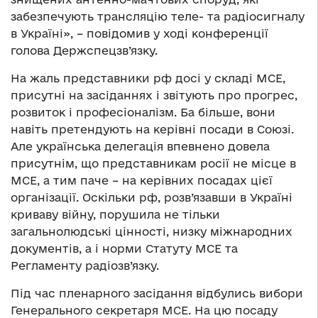
забезпечують трансляцію теле- та радіосигналу
в Україні», – повідомив у ході конференції
голова Держспецзв’язку.
На жаль представники рф досі у складі МСЕ,
присутні на засіданнях і звітують про прогрес,
розвиток і професіоналізм. Ба більше, вони
навіть претендують на керівні посади в Союзі.
Але українська делегація впевнено довела
присутнім, що представникам росії не місце в
МСЕ, а тим паче – на керівних посадах цієї
організації. Оскільки рф, розв’язавши в Україні
криваву війну, порушила не тільки
загальнолюдські цінності, низку міжнародних
документів, а і норми Статуту МСЕ та
Регламенту радіозв’язку.
Під час пленарного засідання відбулись вибори
Генерального секретаря МСЕ. На цю посаду