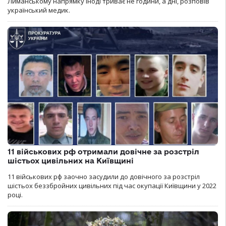
Лиманському напрямку іноді триває не години, а дні, розповів
український медик.
11 військових рф отримали довічне за розстріл
шістьох цивільних на Київщині
11 військових рф заочно засудили до довічного за розстріл
шістьох беззбройних цивільних під час окупації Київщини у 2022
році.