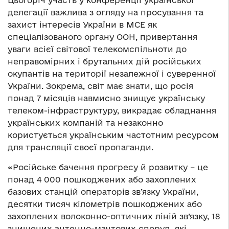
Цьогоріч участь у конференції української
делегації важлива з огляду на просування та
захист інтересів України в МСЕ як
спеціалізованого органу ООН, привертання
уваги всієї світової телекомспільноти до
неправомірних і брутальних дій російських
окупантів на території незалежної і суверенної
України. Зокрема, світ має знати, що росія
понад 7 місяців навмисно знищує українську
телеком-інфраструктуру, викрадає обладнання
українських компаній та незаконно
користується українським частотним ресурсом
для трансляції своєї пропаганди.
«Російське бачення прогресу й розвитку – це
понад 4 000 пошкоджених або захоплених
базових станцій операторів зв’язку України,
десятки тисяч кілометрів пошкоджених або
захоплених волоконно-оптичних ліній зв’язку, 18
знищених антенно-мачтових споруд, які