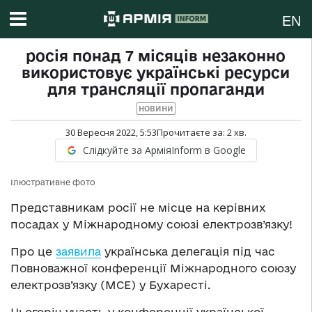
EN
росія понад 7 місяців незаконно
використовує українські ресурси
для трансляції пропаганди
НОВИНИ
30 Вересня 2022, 5:53
Прочитаєте за:
2
хв.
Слідкуйте за АрміяInform в Google
Ілюстративне фото
Представникам росії не місце на керівних
посадах у Міжнародному союзі електрозв’язку!
Про це
заявила
українська делегація під час
Повноважної конференції Міжнародного союзу
електрозв’язку (МСЕ) у Бухаресті.