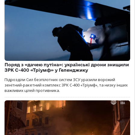
Поряд з «дачею путіна»: українські дрони знищили
ЗРК С-400 «Тріумф» у Геленджику
Підрозділи Сил безпілотних систем ЗСУ уразили ворожий
зенітний-ракетний комплекс ЗРК С-400 «Тріумф», та низку інших
важливих цілей противника.