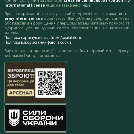
Контент доступний за ліцензією
Creative Commons Attribution 4.0
International license
якщо не зазначено інше.
При використанні контенту з сайту АрміяInform посилання на
armyinform.com.ua
обов’язкове. Для суб’єктів у сфері онлайн-медіа
обов’язковим є розміщення у першому абзаці матеріалу прямого та
відкритого для пошукових систем гіперпосилання на цитований
матеріал.
Політика користування сайтом АрміяInform
Політика використання файлів cookie
Зауваження та пропозиції по роботі сайту надсилайте на адресу:
webmaster@armyinform.com.ua