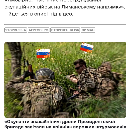
окупаційних військ на Лиманському напрямку»,
– йдеться в описі під відео.
STOPRUSSIA
АГРЕСІЯ РФ
ВТОРГНЕННЯ РФ
ЛИМАН
«Окупанти знахабніли»: дрони Президентської
бригади завітали на «пікнік» ворожих штурмовиків