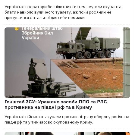
Українські оператори безпілотних систем змусили окупанта
бігати навколо вуличного туалету, аж поки росіянин не
припустився фатальної для себе помилки.
Генштаб ЗСУ: Уражено засоби ППО та РЛС
противника на півдні рф та в Криму
Українські війська атакували протиповітряну оборону росіян на
півдні рф та у тимчасово окупованому Криму.