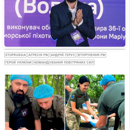
STOPRUSSIA
АГРЕСІЯ РФ
АНДРІЙ ГЕРУС
ВТОРГНЕННЯ РФ
ГЕРОЙ УКРАЇНИ
КОМАНДУВАННЯ ПОВІТРЯНИХ СИЛ