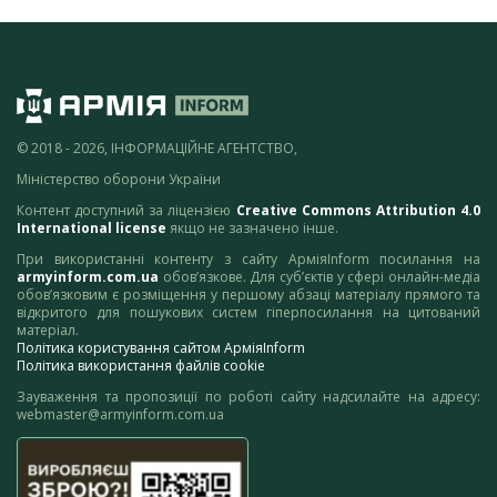
© 2018 - 2026, ІНФОРМАЦІЙНЕ АГЕНТСТВО,
Міністерство оборони України
Контент доступний за ліцензією
Creative Commons Attribution 4.0
International license
якщо не зазначено інше.
При використанні контенту з сайту АрміяInform посилання на
armyinform.com.ua
обов’язкове. Для суб’єктів у сфері онлайн-медіа
обов’язковим є розміщення у першому абзаці матеріалу прямого та
відкритого для пошукових систем гіперпосилання на цитований
матеріал.
Політика користування сайтом АрміяInform
Політика використання файлів cookie
Зауваження та пропозиції по роботі сайту надсилайте на адресу:
webmaster@armyinform.com.ua