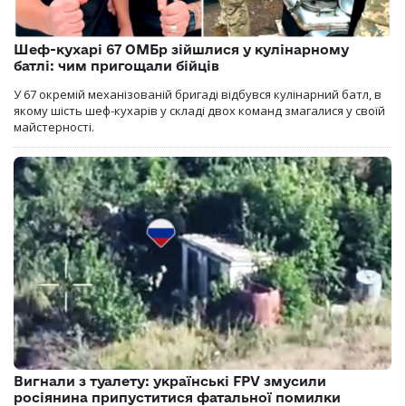
Шеф-кухарі 67 ОМБр зійшлися у кулінарному
батлі: чим пригощали бійців
У 67 окремій механізованій бригаді відбувся кулінарний батл, в
якому шість шеф-кухарів у складі двох команд змагалися у своїй
майстерності.
Вигнали з туалету: українські FPV змусили
росіянина припуститися фатальної помилки