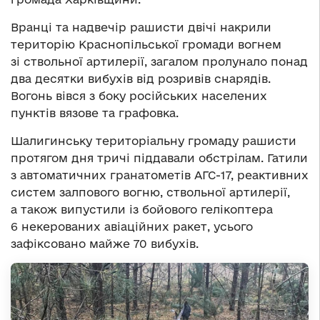
Вранці та надвечір рашисти двічі накрили
територію Краснопільської громади вогнем
зі ствольної артилерії, загалом пролунало понад
два десятки вибухів від розривів снарядів.
Вогонь вівся з боку російських населених
пунктів вязове та графовка.
Шалигинську територіальну громаду рашисти
протягом дня тричі піддавали обстрілам. Гатили
з автоматичних гранатометів АГС-17, реактивних
систем залпового вогню, ствольної артилерії,
а також випустили із бойового гелікоптера
6 некерованих авіаційних ракет, усього
зафіксовано майже 70 вибухів.