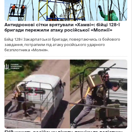
Антидронові сітки врятували «Хамві»: бійці 128-ї
бригади пережили атаку російської «Молнії»
Бійці 128-ї Закарпатської бригади, повертаючись із бойового
завдання, потрапили під атаку російського ударного
безпілотника «Молнія».