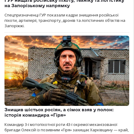
ГУР нищать російську піхоту, техніку та логістику
на Запорізькому напрямку
Спецпризначенці ГУР показали кадри знищення російської
піхоти, артилерії, транспорту, дронів та логістичних об’єктів на
Запоріжжі.
Знищив шістьох росіян, а сімох взяв у полон:
історія командира «Гіря»
Командир 3-ї мотопіхотної роти 43-ї окремої механізованої
бригади Олексій із позивним «Гіря» захищає Харківщину — край,