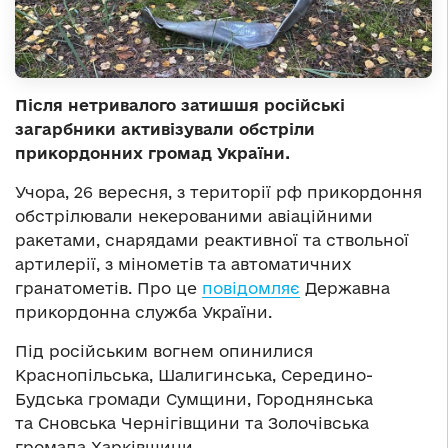
Після нетривалого затишшя російські
загарбники активізували обстріли
прикордонних громад України.
Учора, 26 вересня, з території рф прикордоння
обстрілювали некерованими авіаційними
ракетами, снарядами реактивної та ствольної
артилерії, з мінометів та автоматичних
гранатометів. Про це
повідомляє
Державна
прикордонна служба України.
Під російським вогнем опинилися
Краснопільська, Шалигинська, Середино-
Будська громади Сумщини, Городнянська
та Сновська Чернігівщини та Золочівська
громада Харківщини.