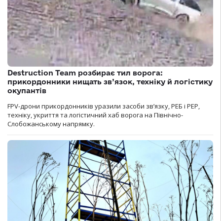
Destruction Team розбирає тил ворога:
прикордонники нищать зв’язок, техніку й логістику
окупантів
FPV-дрони прикордонників уразили засоби зв’язку, РЕБ і РЕР,
техніку, укриття та логістичний хаб ворога на Північно-
Слобожанському напрямку.