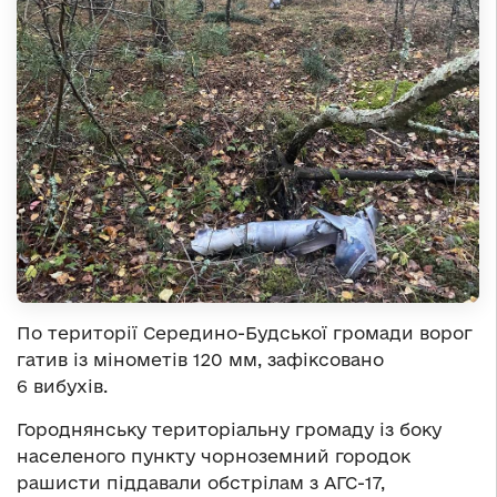
По території Середино-Будської громади ворог
гатив із мінометів 120 мм, зафіксовано
6 вибухів.
Городнянську територіальну громаду із боку
населеного пункту чорноземний городок
рашисти піддавали обстрілам з АГС-17,