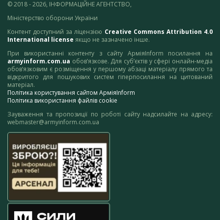
© 2018 - 2026, ІНФОРМАЦІЙНЕ АГЕНТСТВО,
Міністерство оборони України
Контент доступний за ліцензією
Creative Commons Attribution 4.0
International license
якщо не зазначено інше.
При використанні контенту з сайту АрміяInform посилання на
armyinform.com.ua
обов’язкове. Для суб’єктів у сфері онлайн-медіа
обов’язковим є розміщення у першому абзаці матеріалу прямого та
відкритого для пошукових систем гіперпосилання на цитований
матеріал.
Політика користування сайтом АрміяInform
Політика використання файлів cookie
Зауваження та пропозиції по роботі сайту надсилайте на адресу:
webmaster@armyinform.com.ua