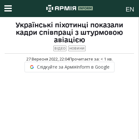
EN
Українські піхотинці показали
кадри співпраці з штурмовою
авіацією
ВІДЕО
НОВИНИ
27 Вересня 2022, 22:04
Прочитаєте за:
< 1
хв.
Слідкуйте за АрміяInform в Google