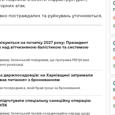
торних атак.
совно постраждалих та руйнувань уточнюються.
чікуються на початку 2027 року: Президент
у над вітчизняною балістикою та системою
димир Зеленський повідомив, що програма FREYJA вже
ної реалізації.
а держпосадовців: на Харківщині затримали
ував питання» з бронюванням
и посередника, який брав гроші за бронювання.
підготувати спеціальну санкційну операцію
 ОПК
димир Зеленський провів координаційну нараду щодо