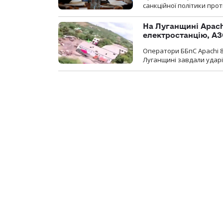
санкційної політики проти
На Луганщині Apach
електростанцію, АЗ
Оператори ББпС Apachi 8
Луганщині завдали ударів