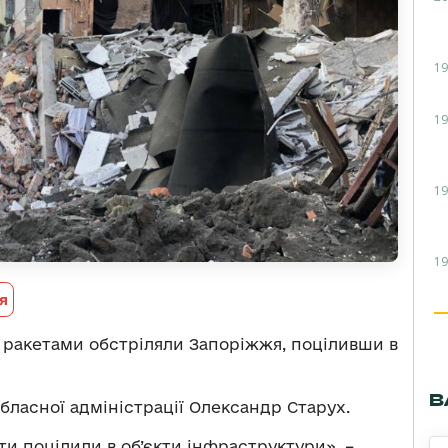
19
19
19
19
я
я ракетами обстріляли Запоріжжя, поціливши в
В
обласної адміністрації Олександр Старух.
ти поцілили в об’єкти інфраструктури», –