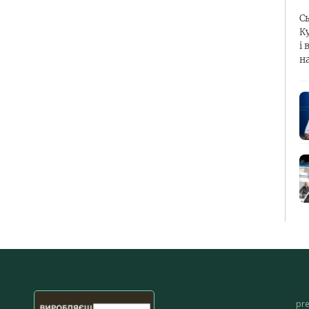
С
К
і 
н
pr