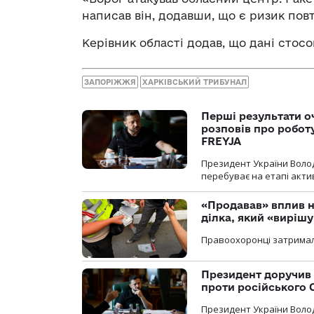
написав він, додавши, що є ризик пов
Керівник області додав, що дані сто
ЗАПОРІЖЖЯ
ХАРКІВСЬКИЙ ТРИБУНАЛ
Перші результати о
розповів про робот
FREYJA
Президент України Воло
перебуває на етапі актив
«Продавав» вплив н
ділка, який «виріш
Правоохоронці затримал
Президент доручив 
проти російського
Президент України Воло