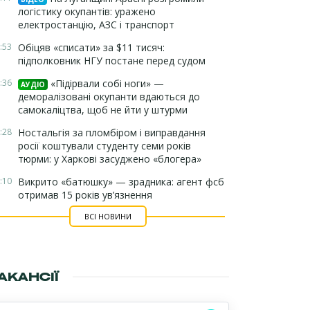
логістику окупантів: уражено
електростанцію, АЗС і транспорт
:53
Обіцяв «списати» за $11 тисяч:
підполковник НГУ постане перед судом
:36
«Підірвали собі ноги» —
АУДІО
деморалізовані окупанти вдаються до
самокаліцтва, щоб не йти у штурми
:28
Ностальгія за пломбіром і виправдання
росії коштували студенту семи років
тюрми: у Харкові засуджено «блогера»
:10
Викрито «батюшку» — зрадника: агент фсб
отримав 15 років ув’язнення
ВСІ НОВИНИ
АКАНСІЇ