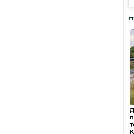
П
Д
п
т
К