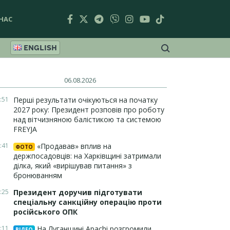
НАС
ENGLISH
06.08.2026
:51
Перші результати очікуються на початку
2027 року: Президент розповів про роботу
над вітчизняною балістикою та системою
FREYJA
:41
«Продавав» вплив на
ФОТО
держпосадовців: на Харківщині затримали
ділка, який «вирішував питання» з
бронюванням
:25
Президент доручив підготувати
спеціальну санкційну операцію проти
російського ОПК
:11
На Луганщині Apachi розгромили
ВІДЕО