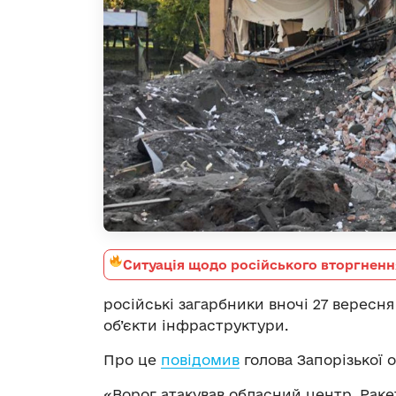
Ситуація щодо російського вторгненн
російські загарбники вночі 27 вересн
об’єкти інфраструктури.
Про це
повідомив
голова Запорізької 
«Ворог атакував обласний центр. Раке