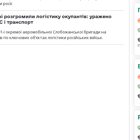
 росії.
i розгромили логістику окупантів: уражено
С і транспорт
1-ї окремої аеромобільної Слобожанської бригади на
 по ключових об’єктах логістики російських військ.