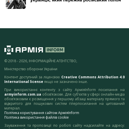
© 2018 - 2026, ІНФОРМАЦІЙНЕ АГЕНТСТВО,
Міністерство оборони України
Контент доступний за ліцензією
Creative Commons Attribution 4.0
International license
якщо не зазначено інше.
При використанні контенту з сайту АрміяInform посилання на
armyinform.com.ua
обов’язкове. Для суб’єктів у сфері онлайн-медіа
обов’язковим є розміщення у першому абзаці матеріалу прямого та
відкритого для пошукових систем гіперпосилання на цитований
матеріал.
Політика користування сайтом АрміяInform
Політика використання файлів cookie
Зауваження та пропозиції по роботі сайту надсилайте на адресу: