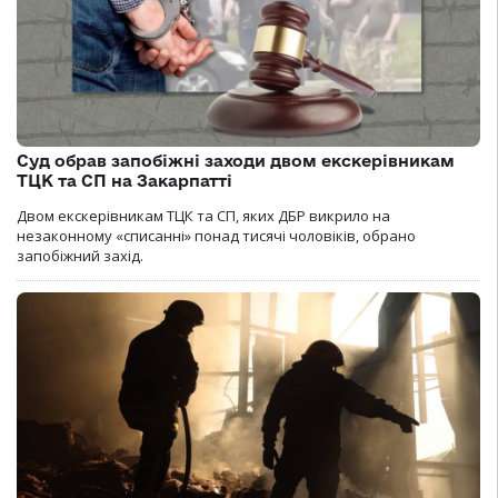
Суд обрав запобіжні заходи двом екскерівникам
ТЦК та СП на Закарпатті
Двом екскерівникам ТЦК та СП, яких ДБР викрило на
незаконному «списанні» понад тисячі чоловіків, обрано
запобіжний захід.