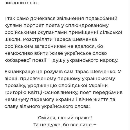
визволителів.
І так само дочекався звільнення подзьобаний
кулями портрет поета у сплюндрованому
російськими окупантами приміщенні сільської
школи. Розстріляти Тараса Шевченка
російським загарбникам не вдалося, бо
неможливо вбити живе українське слово
кобзаревої поезії − душу українського народу.
Якнайкраще це розумів сам Тарас Шевченко. У
вірші, присвяченому першому українському
прозаїку, уродженцю Слобідської України
Григорію Квітці-Основ’яненку, поет передбачив
неминучу перемогу України і вічне життя та
славу вільного українського слова:
Смійся, лютий враже!
Та не дуже, бо все гине −