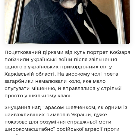
Поцяткований дірками від куль портрет Кобзаря
побачили українські воїни після звільнення
одного з українських прикордонних сіл у
Харківській області. На високому чолі поета
загарбники намалювали коло, яке мало
слугувати мішенню, й вправлялися у стрільбі
просто у шкільному класі.
Знущання над Тарасом Шевченком, як одним із
найважливіших символів України, дуже
показове для розуміння справжньої мети
широкомасштабної російської агресії проти