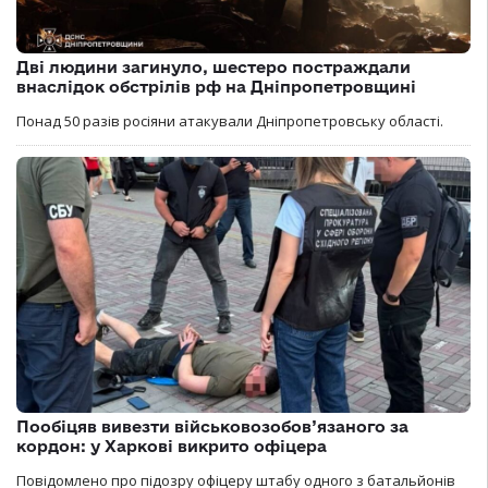
Дві людини загинуло, шестеро постраждали
внаслідок обстрілів рф на Дніпропетровщині
Понад 50 разів росіяни атакували Дніпропетровську області.
Пообіцяв вивезти військовозобов’язаного за
кордон: у Харкові викрито офіцера
Повідомлено про підозру офіцеру штабу одного з батальйонів