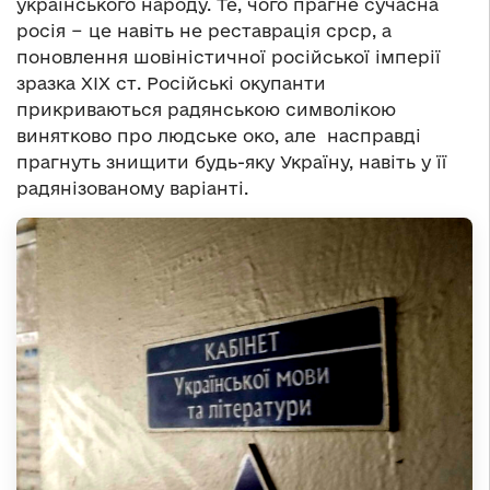
українського народу. Те, чого прагне сучасна
росія − це навіть не реставрація срср, а
поновлення шовіністичної російської імперії
зразка ХІХ ст. Російські окупанти
прикриваються радянською символікою
винятково про людське око, але насправді
прагнуть знищити будь-яку Україну, навіть у її
радянізованому варіанті.