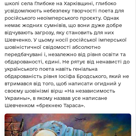
школі села Глибоке на Харківщині, глибоко
усвідомлюють небезпеку творчості поета для
російського неоімперського проєкту. Однак
немає жодних сумнівів, що вони дуже добре
відчувають загрозу, яку становить для них
Шевченко. У цьому носії російської імперської
шовіністичної свідомості абсолютно
передбачувані і, незалежно від рівня освіти та
обдарованості, єдині. Не рятує від ненависті до
українського поета навіть геніальна
обдарованість рівня Іосіфа Бродського, який не
втримався від того, щоб написати огидний у
своєму шовінізмі вірш «На независимость
Украины», в якому назвав усе написане
Шевченком «брехнею Тараса».