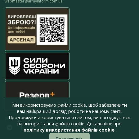
webmaster@armyinform.com.ua
Ми використовуємо файли cookie, щоб забезпечити
вам найкращий досвід роботи на нашому сайті.
Продовжуючи користуватися сайтом, ви погоджуєтесь
press@armyinform.com.ua
на використання файлів cookie. Детальніше про
політику використання файлів cookie
.
Погоджуюсь