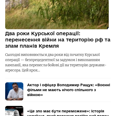
Два роки Курської операції:
перенесення війни на територію рф та
злам планів Кремля
Сьогодні виповнюється два роки від початку Курської
операції — безпрецедентної за задумом і виконанням
кампанії, яка перенесла бойові дії на територію держави-
агресора. Цей крок…
Актор і офіцер Володимир Ращук: «Воєнні
фільми не мають нічого спільного з
війною»
«Це зло має бути переможене»: історія
українця, який пережив російський полон