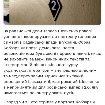
За радянської доби Тараса Шевченка доволі
успішно інкорпорували до пантеону головних
символів радянської влади в Україні. Образ
Кобзаря як поета-демократа, поета-
революціонера був доволі переконливим і, якщо
не виходити за межі канонічних текстів та
інтерпретацій рівня шкільного курсу
української літератури − внутрішньо цілісним
та несуперечливим. Однак навіть такий
спрощений і, сказати б, кастрований Шевченко
є неприйнятним для російської імперії 2.0, яку
намагається реконструювати путін.
Навряд чи ті, хто стріляв у портрет Кобзаря у