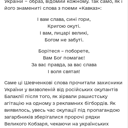
України − образ, відомий кожному. Так само, як і
його знамениті слова з поеми «Кавказ»:
І вам слава, сині гори,
Кригою окуті.
І вам, лицарі великі,
Богом не забуті.
Борітеся – поборете,
Вам Бог помагає!
За вас правда, за вас слава
І воля святая!
Саме ці Шевченкові слова прочитали захисники
України у визволеній від російських окупантів
Балаклії після того, як зірвали рашистську
агітацію на одному з рекламних бігбордів. Як
виявилось, увесь час окупації під пропагандою
загарбників зберігалися пророчі рядки
Великого Кобзаря, чекаючи на українських