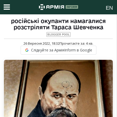
EN
російські окупанти намагалися
розстріляти Тараса Шевченка
BLOGGER POOL
26 Вересня 2022, 18:32
Прочитаєте за:
4
хв.
Слідкуйте за АрміяInform в Google