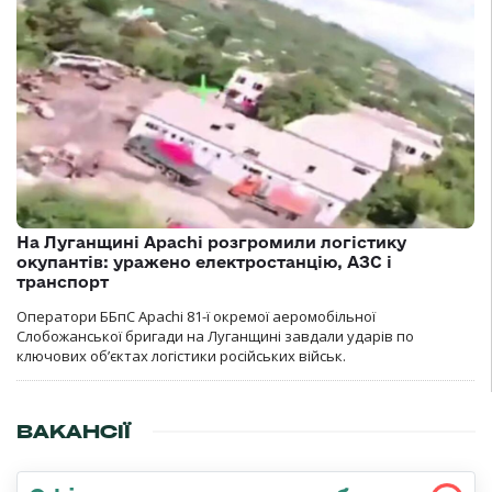
На Луганщині Apachi розгромили логістику
окупантів: уражено електростанцію, АЗС і
транспорт
Оператори ББпС Apachi 81-ї окремої аеромобільної
Слобожанської бригади на Луганщині завдали ударів по
ключових об’єктах логістики російських військ.
ВАКАНСІЇ