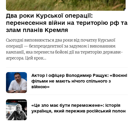
Два роки Курської операції:
перенесення війни на територію рф та
злам планів Кремля
Сьогодні виповнюється два роки від початку Курської
операції — безпрецедентної за задумом і виконанням
кампанії, яка перенесла бойові дії на територію держави-
агресора. Цей крок…
Актор і офіцер Володимир Ращук: «Воєнні
фільми не мають нічого спільного з
війною»
«Це зло має бути переможене»: історія
українця, який пережив російський полон