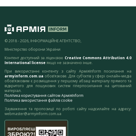
© 2018 - 2026, ІНФОРМАЦІЙНЕ АГЕНТСТВО,
Міністерство оборони України
Контент доступний за ліцензією
Creative Commons Attribution 4.0
International license
якщо не зазначено інше.
При використанні контенту з сайту АрміяInform посилання на
armyinform.com.ua
обов’язкове. Для суб’єктів у сфері онлайн-медіа
обов’язковим є розміщення у першому абзаці матеріалу прямого та
відкритого для пошукових систем гіперпосилання на цитований
матеріал.
Політика користування сайтом АрміяInform
Політика використання файлів cookie
Зауваження та пропозиції по роботі сайту надсилайте на адресу:
webmaster@armyinform.com.ua