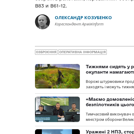
B83 и B61-12.
ОЛЕКСАНДР КОЗУБЕНКО
Кореспондент АрміяInform
ОЗБРОЄННЯ
ОПЕРАТИВНА ІНФОРМАЦІЯ
Тижнями сидять у р
окупанти намагають
Ворожі штурмовики продо
заходять і можуть тижням
«Маємо домовленіс
безпілотників цьог
Тимчасовий виконувач об
міністром оборони Велико
Уражені 2 НПЗ, сто