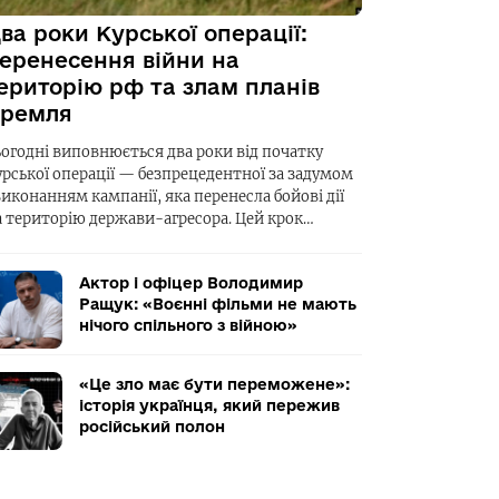
ва роки Курської операції:
еренесення війни на
ериторію рф та злам планів
ремля
ьогодні виповнюється два роки від початку
урської операції — безпрецедентної за задумом
виконанням кампанії, яка перенесла бойові дії
а територію держави-агресора. Цей крок…
Актор і офіцер Володимир
Ращук: «Воєнні фільми не мають
нічого спільного з війною»
«Це зло має бути переможене»:
історія українця, який пережив
російський полон