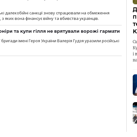
Д
ські далекобійні санкції знову спрацювали на обмеження
п
, з яких вона фінансує війну та вбивства українців.
т
К
оніри та купи гілля не врятували ворожі гармати
ї бригади імені Героя України Валерія Гудзя уразили російські
С
К
і 
н