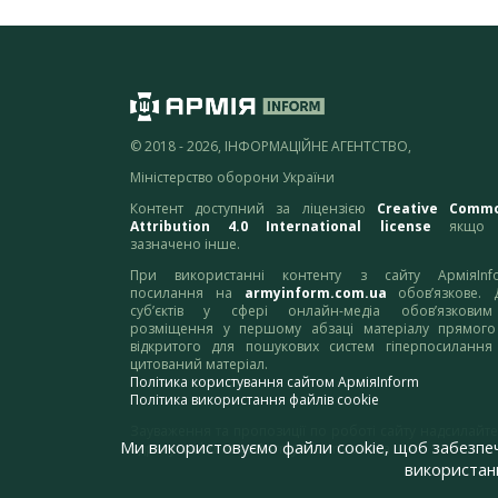
© 2018 - 2026, ІНФОРМАЦІЙНЕ АГЕНТСТВО,
Міністерство оборони України
Контент доступний за ліцензією
Creative Comm
Attribution 4.0 International license
якщо 
зазначено інше.
При використанні контенту з сайту АрміяInf
посилання на
armyinform.com.ua
обов’язкове. 
суб’єктів у сфері онлайн-медіа обов’язкови
розміщення у першому абзаці матеріалу прямого
відкритого для пошукових систем гіперпосилання
цитований матеріал.
Політика користування сайтом АрміяInform
Політика використання файлів cookie
Зауваження та пропозиції по роботі сайту надсилайте
Ми використовуємо файли cookie, щоб забезпе
адресу:
webmaster@armyinform.com.ua
використанн