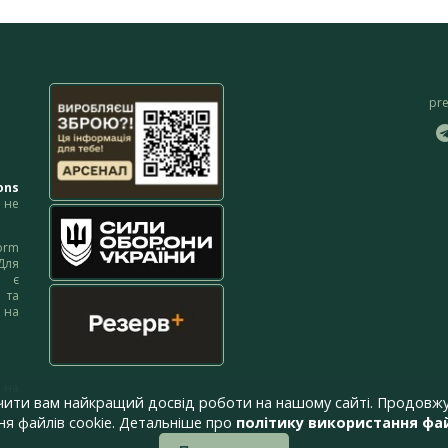
pr
ons
не
orm
Для
м є
 та
 на
 на
чити вам найкращий досвід роботи на нашому сайті. Продовжу
я файлів cookie. Детальніше про
політику використання фай