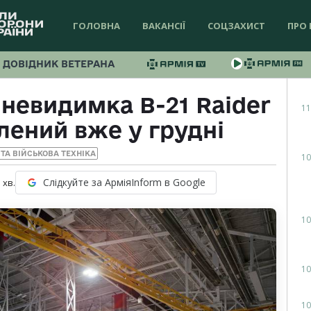
ГОЛОВНА
ВАКАНСІЇ
СОЦЗАХИСТ
ПРО 
ДОВІДНИК ВЕТЕРАНА
невидимка B-21 Raider
11
лений вже у грудні
ТА ВІЙСЬКОВА ТЕХНІКА
10
Слідкуйте за АрміяInform в Google
3
хв.
10
10
10