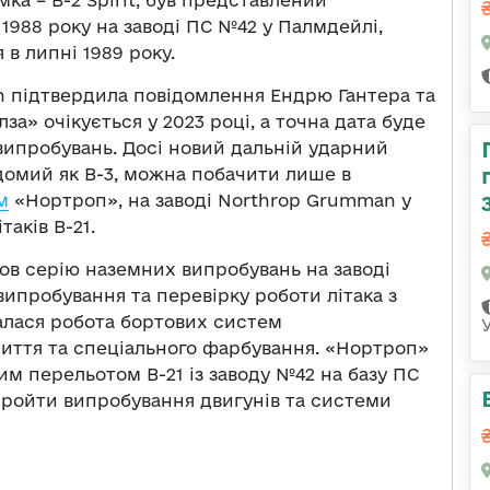
1988 року на заводі ПС №42 у Палмдейлі,
 в липні 1989 року.
 підтвердила повідомлення Ендрю Гантера та
за» очікується у 2023 році, а точна дата буде
 випробувань. Досі новий дальній ударний
домий як B-3, можна побачити лише в
м
«Нортроп», на заводі Northrop Grumman у
аків B-21.
ов серію наземних випробувань на заводі
випробування та перевірку роботи літака з
алася робота бортових систем
иття та спеціального фарбування. «Нортроп»
м перельотом B-21 із заводу №42 на базу ПС
пройти випробування двигунів та системи