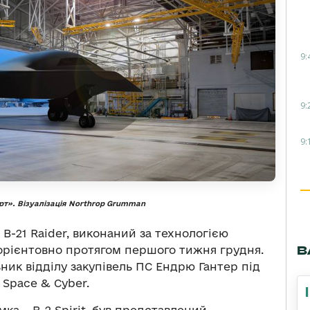
9:
9:
9:
орт». Візуалізація Northrop Grumman
B-21 Raider, виконаний за технологією
В
 орієнтовно протягом першого тижня грудня.
ик відділу закупівель ПС Ендрю Гантер під
 Space & Cyber.
а – B-2 Spirit, був представлений