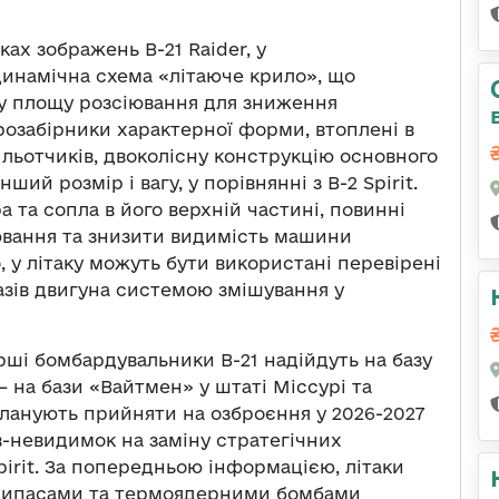
ках зображень B-21 Raider, у
инамічна схема «літаюче крило», що
у площу розсіювання для зниження
трозабірники характерної форми, втоплені в
льотчиків, двоколісну конструкцію основного
ий розмір і вагу, у порівнянні з B-2 Spirit.
 та сопла в його верхній частині, повинні
вання та знизити видимість машини
, у літаку можуть бути використані перевірені
азів двигуна системою змішування у
рші бомбардувальники B-21 надійдуть на базу
 – на бази «Вайтмен» у штаті Міссурі та
планують прийняти на озброєння у 2026-2027
в-невидимок на заміну стратегічних
pirit. За попередньою інформацією, літаки
припасами та термоядерними бомбами