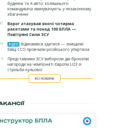
будинки та 4 авто: колишнього
командувача звинувачують у незаконному
збагаченні
47
Ворог атакував вночі чотирма
ракетами та понад 100 БПЛА —
Повітряні Сили ЗСУ
29
Відмовився здатися — знищили:
ВІДЕО
бійці ССО провчили російського упертюха
14
Представники ЗСУ вибороли дві бронзові
нагороди на чемпіонаті Європи U23 зі
стрільби кульової
ВСІ НОВИНИ
АКАНСІЇ
Інструктор БПЛА