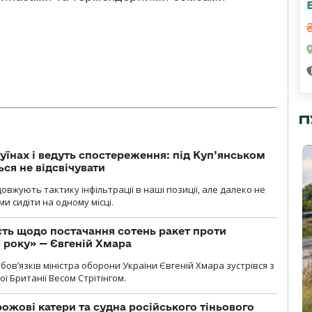
П
уїнах і ведуть спостереження: під Куп’янськом
ся не відсвічувати
вжують тактику інфільтрації в наші позиції, але далеко не
и сидіти на одному місці.
ть щодо постачання сотень ракет проти
о року» — Євгеній Хмара
ов’язків міністра оборони України Євгеній Хмара зустрівся з
ї Британії Весом Стрітінгом.
рожові катери та судна російського тіньового