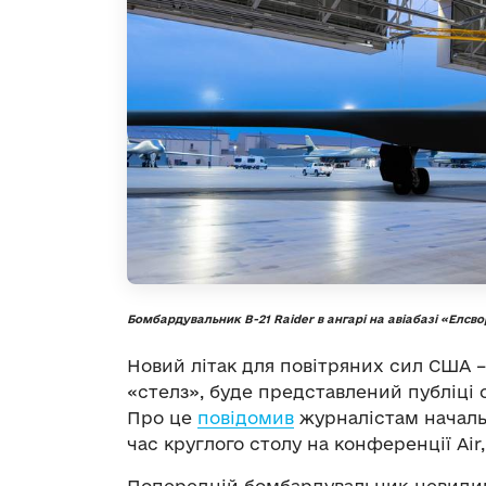
Бомбардувальник B-21 Raider в ангарі на авіабазі «Елсв
Новий літак для повітряних сил США – 
«стелз», буде представлений публіці
Про це
повідомив
журналістам начальн
час круглого столу на конференції Air,
Попередній бомбардувальник-невидимк