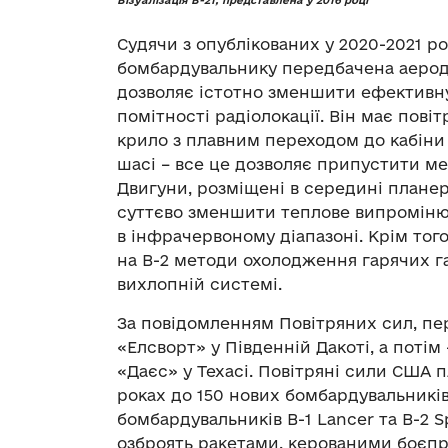
Візуалізація B-21, представлена у 2016 році
Судячи з опублікованих у 2020-2021 ро
бомбардувальнику передбачена аерод
дозволяє істотно зменшити ефективн
помітності радіолокації. Він має пові
крило з плавним переходом до кабіни 
шасі – все це дозволяє припустити менш
Двигуни, розміщені в середині планера
суттєво зменшити теплове випроміню
в інфрачервоному діапазоні. Крім того
на B-2 методи охолодження гарячих г
вихлопній системі.
За повідомленням Повітряних сил, пе
«Елсворт» у Південній Дакоті, а потім
«Даєс» у Техасі. Повітряні сили США 
роках до 150 нових бомбардувальникі
бомбардувальників B-1 Lancer та B-2 S
озброять ракетами, керованими боє