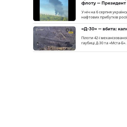
флоту — Президент
У ніч на 6 серпня україн
нафтових прибутків росії
«Д-30» — вбита: кап
Пілоти 42-ї механізовано
гаубиці Д-30 та «Мста-Б».