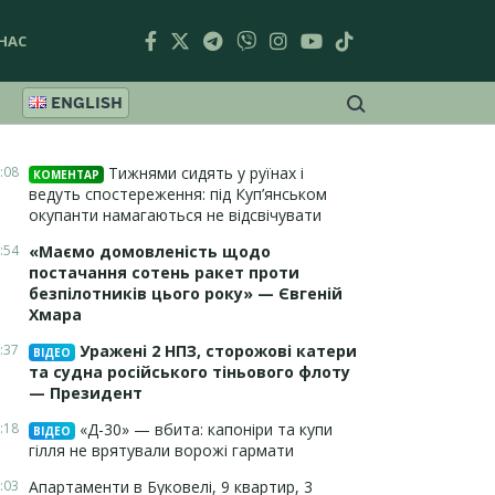
НАС
ENGLISH
:08
Тижнями сидять у руїнах і
КОМЕНТАР
ведуть спостереження: під Куп’янськом
окупанти намагаються не відсвічувати
:54
«Маємо домовленість щодо
постачання сотень ракет проти
безпілотників цього року» — Євгеній
Хмара
:37
Уражені 2 НПЗ, сторожові катери
ВІДЕО
та судна російського тіньового флоту
— Президент
:18
«Д-30» — вбита: капоніри та купи
ВІДЕО
гілля не врятували ворожі гармати
:03
Апартаменти в Буковелі, 9 квартир, 3