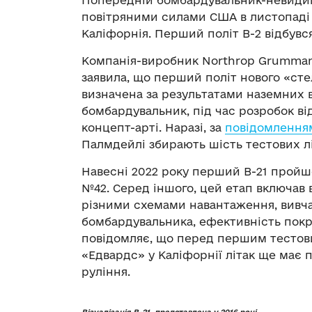
повітряними силами США в листопаді 
Каліфорнія. Перший політ B-2 відбувся
Компанія-виробник Northrop Grumman
заявила, що перший політ нового «стел
визначена ​​за результатами наземних
бомбардувальник, під час розробок ві
концепт-арті. Наразі, за
повідомлення
Палмдейлі збирають шість тестових літ
Навесні 2022 року перший B-21 пройш
№42. Серед іншого, цей етап включав 
різними схемами навантаження, вивч
бомбардувальника, ефективність покр
повідомляє, що перед першим тестови
«Едвардс» у Каліфорнії літак ще має 
руління.