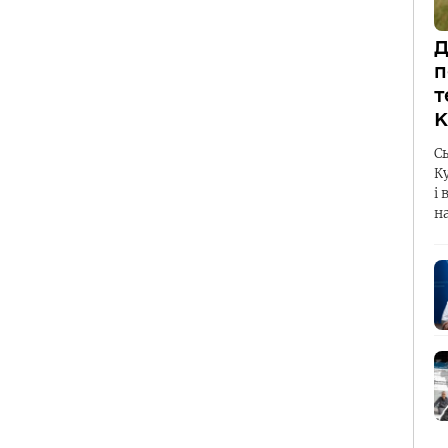
Д
п
т
К
С
К
і 
н