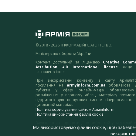
© 2018 - 2026, ІНФОРМАЦІЙНЕ АГЕНТСТВО,
Міністерство оборони України
Контент доступний за ліцензією
Creative Comm
Attribution 4.0 International license
якщо 
зазначено інше.
При використанні контенту з сайту АрміяInf
посилання на
armyinform.com.ua
обов’язкове. 
суб’єктів у сфері онлайн-медіа обов’язкови
розміщення у першому абзаці матеріалу прямого
відкритого для пошукових систем гіперпосилання
цитований матеріал.
Політика користування сайтом АрміяInform
Політика використання файлів cookie
Зауваження та пропозиції по роботі сайту надсилайте
Ми використовуємо файли cookie, щоб забезпе
адресу:
webmaster@armyinform.com.ua
використанн