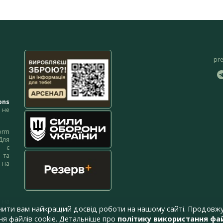
pr
ons
не
orm
Для
м є
 та
 на
 на
чити вам найкращий досвід роботи на нашому сайті. Продовжу
я файлів cookie. Детальніше про
політику використання фай