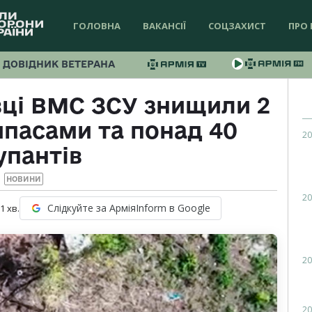
ГОЛОВНА
ВАКАНСІЇ
СОЦЗАХИСТ
ПРО 
ДОВІДНИК ВЕТЕРАНА
ці ВМС ЗСУ знищили 2
ипасами та понад 40
20
упантів
НОВИНИ
20
Слідкуйте за АрміяInform в Google
 1
хв.
20
20