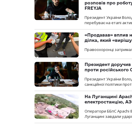
розповів про робот
FREYJA
Президент України Воло
перебуває на етапі актив
«Продавав» вплив н
ділка, який «виріш
Правоохоронці затримал
Президент доручив 
проти російського
Президент України Воло
санкційної політики проти
На Луганщині Apach
електростанцію, АЗ
Оператори ББпС Apachi 8
Луганщині завдали ударів