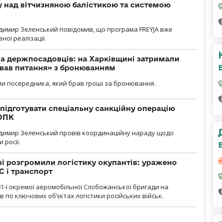
у над вітчизняною балістикою та системою
димир Зеленський повідомив, що програма FREYJA вже
ної реалізації.
а держпосадовців: на Харківщині затримали
ував питання» з бронюванням
и посередника, який брав гроші за бронювання.
підготувати спеціальну санкційну операцію
 ОПК
димир Зеленський провів координаційну нараду щодо
 росії.
i розгромили логістику окупантів: уражено
С і транспорт
1-ї окремої аеромобільної Слобожанської бригади на
 по ключових об’єктах логістики російських військ.