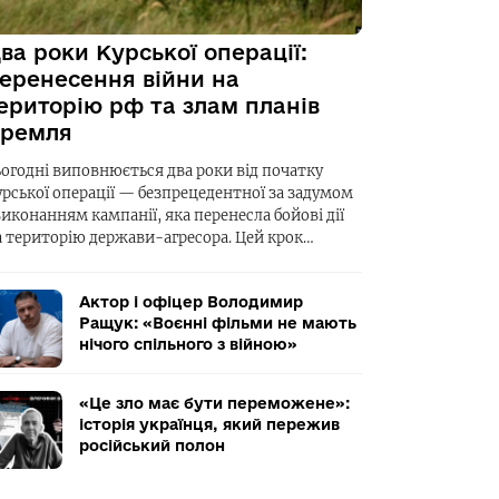
ва роки Курської операції:
еренесення війни на
ериторію рф та злам планів
ремля
ьогодні виповнюється два роки від початку
урської операції — безпрецедентної за задумом
виконанням кампанії, яка перенесла бойові дії
а територію держави-агресора. Цей крок…
Актор і офіцер Володимир
Ращук: «Воєнні фільми не мають
нічого спільного з війною»
«Це зло має бути переможене»:
історія українця, який пережив
російський полон