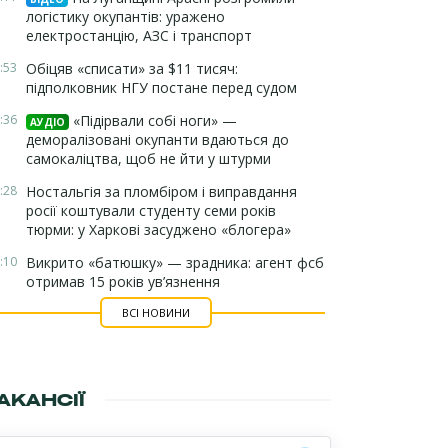
логістику окупантів: уражено
електростанцію, АЗС і транспорт
:53
Обіцяв «списати» за $11 тисяч:
підполковник НГУ постане перед судом
:36
«Підірвали собі ноги» —
АУДІО
деморалізовані окупанти вдаються до
самокаліцтва, щоб не йти у штурми
:28
Ностальгія за пломбіром і виправдання
росії коштували студенту семи років
тюрми: у Харкові засуджено «блогера»
:10
Викрито «батюшку» — зрадника: агент фсб
отримав 15 років ув’язнення
ВСІ НОВИНИ
АКАНСІЇ