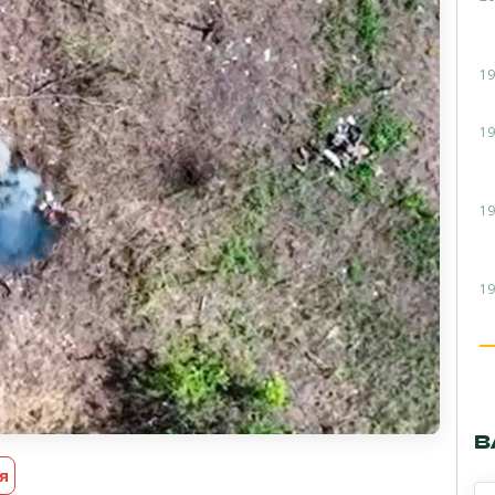
19
19
19
19
В
я