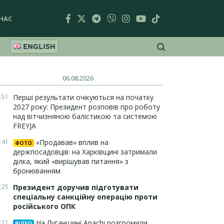
НАС
ENGLISH
06.08.2026
:51
Перші результати очікуються на початку
2027 року: Президент розповів про роботу
над вітчизняною балістикою та системою
FREYJA
:41
«Продавав» вплив на
ФОТО
держпосадовців: на Харківщині затримали
ділка, який «вирішував питання» з
бронюванням
:25
Президент доручив підготувати
спеціальну санкційну операцію проти
російського ОПК
:11
На Луганщині Apachi розгромили
ВІДЕО