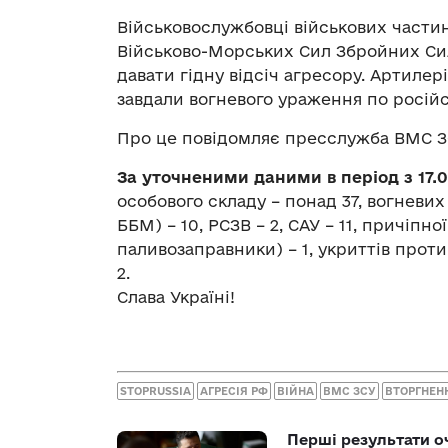
Військовослужбовці військових частин
Військово-Морських Сил Збройних Сил
давати гідну відсіч агресору. Артилер
завдали вогневого ураження по російс
Про це повідомляє пресслужба ВМС З
За уточненими даними в період з 17.0
особового складу – понад 37, вогневих 
ББМ) – 10, РСЗВ – 2, САУ – 11, причіпної 
паливозаправники) – 1, укриттів проти
2.
Слава Україні!
STOPRUSSIA
АГРЕСІЯ РФ
ВІЙНА
ВМС ЗСУ
ВТОРГНЕН
Перші результати о