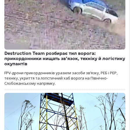
Destruction Team розбирає тил ворога:
прикордонники нищать зв’язок, техніку й логістику
окупантів
FPV-дрони прикордонників уразили засоби зв’язку, РЕБ і РЕР,
техніку, укриття та логістичний хаб ворога на Північно-
Слобожанському напрямку.