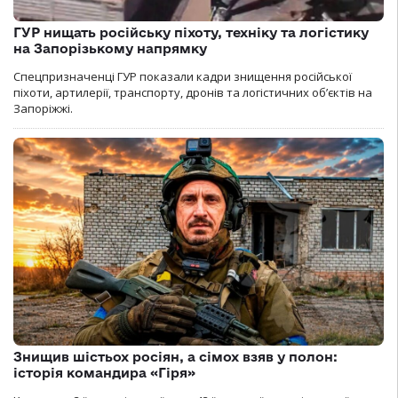
ГУР нищать російську піхоту, техніку та логістику
на Запорізькому напрямку
Спецпризначенці ГУР показали кадри знищення російської
піхоти, артилерії, транспорту, дронів та логістичних об’єктів на
Запоріжжі.
Знищив шістьох росіян, а сімох взяв у полон:
історія командира «Гіря»