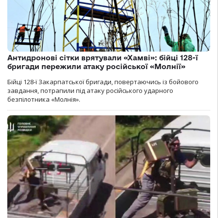
Антидронові сітки врятували «Хамві»: бійці 128-ї
бригади пережили атаку російської «Молнії»
Бійці 128-ї Закарпатської бригади, повертаючись із бойового
завдання, потрапили під атаку російського ударного
безпілотника «Молнія».