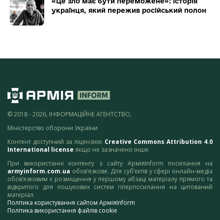
«Це зло має бути переможене»: історія
українця, який пережив російський полон
© 2018 - 2026, ІНФОРМАЦІЙНЕ АГЕНТСТВО,
Міністерство оборони України
Контент доступний за ліцензією
Creative Commons Attribution 4.0
International license
якщо не зазначено інше.
При використанні контенту з сайту АрміяInform посилання на
armyinform.com.ua
обов’язкове. Для суб’єктів у сфері онлайн-медіа
обов’язковим є розміщення у першому абзаці матеріалу прямого та
відкритого для пошукових систем гіперпосилання на цитований
матеріал.
Політика користування сайтом АрміяInform
Політика використання файлів cookie