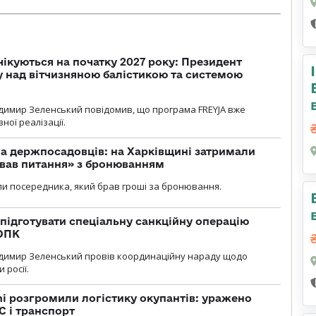
чікуються на початку 2027 року: Президент
у над вітчизняною балістикою та системою
димир Зеленський повідомив, що програма FREYJA вже
ної реалізації.
а держпосадовців: на Харківщині затримали
ував питання» з бронюванням
и посередника, який брав гроші за бронювання.
підготувати спеціальну санкційну операцію
 ОПК
димир Зеленський провів координаційну нараду щодо
 росії.
i розгромили логістику окупантів: уражено
С і транспорт