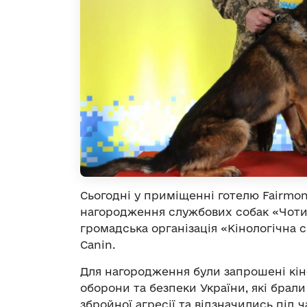
Сьогодні у приміщенні готелю Fairmon
нагородження службових собак «Чотир
громадська організація «Кінологічна с
Canin.
Для нагородження були запрошені кіно
оборони та безпеки України, які брали 
збройної агресії та відзначились під 