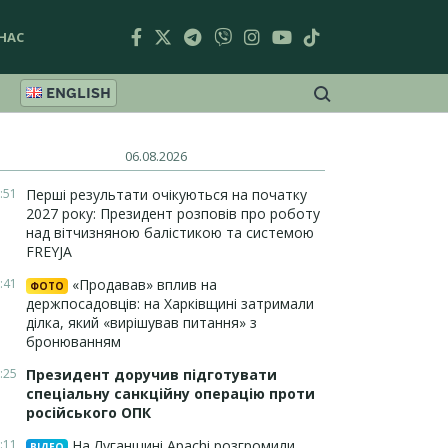
НАС
ENGLISH
06.08.2026
:51
Перші результати очікуються на початку
2027 року: Президент розповів про роботу
над вітчизняною балістикою та системою
FREYJA
:41
«Продавав» вплив на
ФОТО
держпосадовців: на Харківщині затримали
ділка, який «вирішував питання» з
бронюванням
:25
Президент доручив підготувати
спеціальну санкційну операцію проти
російського ОПК
:11
На Луганщині Apachi розгромили
ВІДЕО