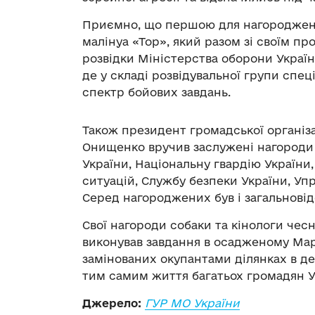
Приємно, що першою для нагородженн
малінуа «Тор», який разом зі своїм п
розвідки Міністерства оборони Україн
де у складі розвідувальної групи сп
спектр бойових завдань.
Також президент громадської організац
Онищенко вручив заслужені нагороди 
України, Національну гвардію України
ситуацій, Службу безпеки України, Уп
Серед нагороджених був і загальнові
Свої нагороди собаки та кінологи чесн
виконував завдання в осадженому Марі
замінованих окупантами ділянках в де
тим самим життя багатьох громадян У
Джерело:
ГУР МО України