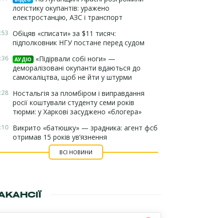
логістику окупантів: уражено
електростанцію, АЗС і транспорт
:53
Обіцяв «списати» за $11 тисяч:
підполковник НГУ постане перед судом
:36
«Підірвали собі ноги» —
АУДІО
деморалізовані окупанти вдаються до
самокаліцтва, щоб не йти у штурми
:28
Ностальгія за пломбіром і виправдання
росії коштували студенту семи років
тюрми: у Харкові засуджено «блогера»
:10
Викрито «батюшку» — зрадника: агент фсб
отримав 15 років ув’язнення
ВСІ НОВИНИ
АКАНСІЇ