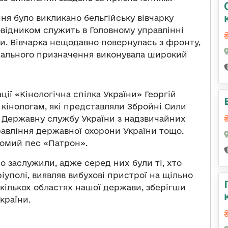
я було викликано бельгійську вівчарку
ровідником служить в Головному управлінні
и. Вівчарка нещодавно повернулась з фронту,
еціального призначення виконувала широкий
ії «Кінологічна спілка України» Георгій
кінологам, які представляли Збройні Сили
, Державну службу України з надзвичайних
равління державної охорони України тощо.
домий пес «Патрон».
о заслужили, адже серед них були ті, хто
уполі, виявляв вибухові пристрої на щільно
кількох областях нашої держави, зберігши
країни.