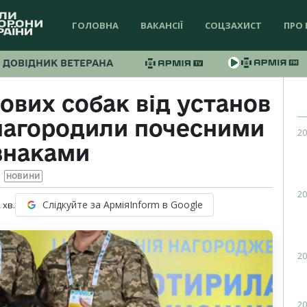
ГОЛОВНА
ВАКАНСІЇ
СОЦЗАХИСТ
ПРО 
ДОВІДНИК ВЕТЕРАНА
ових собак від установ
нагородили почесними
20
знаками
НОВИНИ
20
Слідкуйте за АрміяInform в Google
2
хв.
20
20