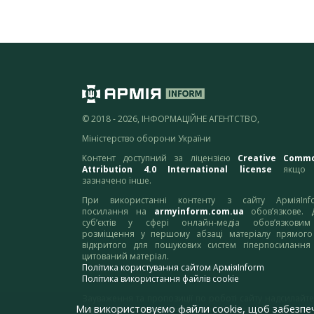
© 2018 - 2026, ІНФОРМАЦІЙНЕ АГЕНТСТВО,
Міністерство оборони України
Контент доступний за ліцензією
Creative Comm
Attribution 4.0 International license
якщо 
зазначено інше.
При використанні контенту з сайту АрміяInf
посилання на
armyinform.com.ua
обов’язкове. 
суб’єктів у сфері онлайн-медіа обов’язкови
розміщення у першому абзаці матеріалу прямого
відкритого для пошукових систем гіперпосилання
цитований матеріал.
Політика користування сайтом АрміяInform
Політика використання файлів cookie
Зауваження та пропозиції по роботі сайту надсилайте
Ми використовуємо файли cookie, щоб забезпе
адресу:
webmaster@armyinform.com.ua