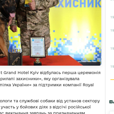
19
19
19
19
t Grand Hotel Kyiv відбулась перша церемонія
илапі захисники», яку організувала
пілка України» за підтримки компанії Royal
логи та службові собаки від установ сектору
В
участь у бойових діях з відсічі російської
час виконання завдань за призначенням.