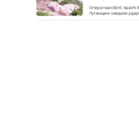
Оператори ББпС Apachi 8
Луганщині завдали ударів