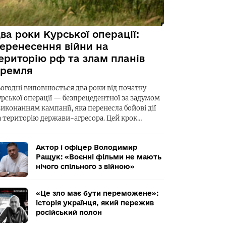
ва роки Курської операції:
еренесення війни на
ериторію рф та злам планів
ремля
ьогодні виповнюється два роки від початку
урської операції — безпрецедентної за задумом
виконанням кампанії, яка перенесла бойові дії
а територію держави-агресора. Цей крок…
Актор і офіцер Володимир
Ращук: «Воєнні фільми не мають
нічого спільного з війною»
«Це зло має бути переможене»:
історія українця, який пережив
російський полон