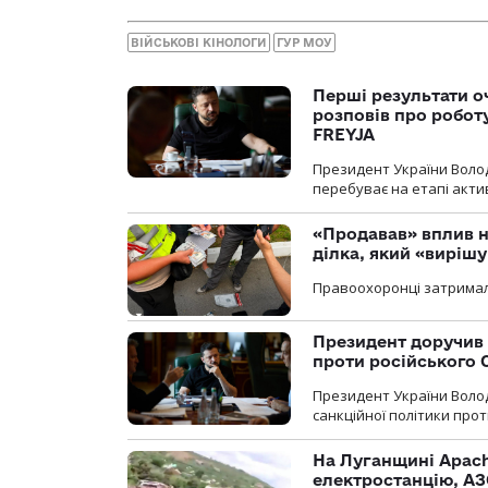
ВІЙСЬКОВІ КІНОЛОГИ
ГУР МОУ
Перші результати о
розповів про робот
FREYJA
Президент України Воло
перебуває на етапі актив
«Продавав» вплив н
ділка, який «виріш
Правоохоронці затримал
Президент доручив 
проти російського
Президент України Воло
санкційної політики проти
На Луганщині Apach
електростанцію, АЗ