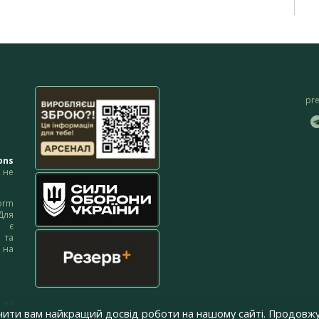
pr
ons
не
orm
Для
м є
 та
 на
 на
чити вам найкращий досвід роботи на нашому сайті. Продовжу