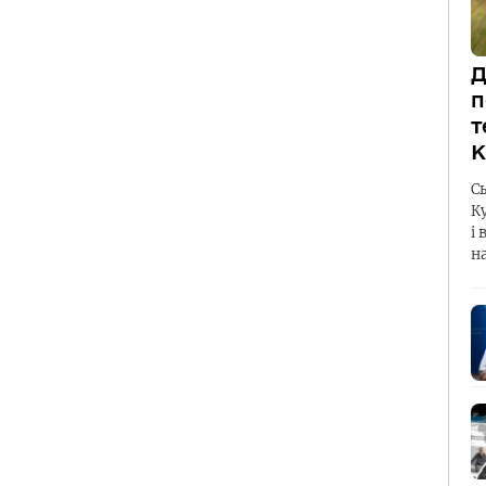
Д
п
т
К
С
К
і 
н