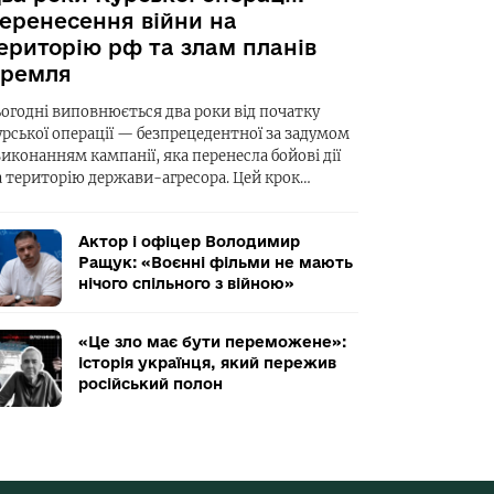
еренесення війни на
ериторію рф та злам планів
ремля
ьогодні виповнюється два роки від початку
урської операції — безпрецедентної за задумом
виконанням кампанії, яка перенесла бойові дії
а територію держави-агресора. Цей крок…
Актор і офіцер Володимир
Ращук: «Воєнні фільми не мають
нічого спільного з війною»
«Це зло має бути переможене»:
історія українця, який пережив
російський полон