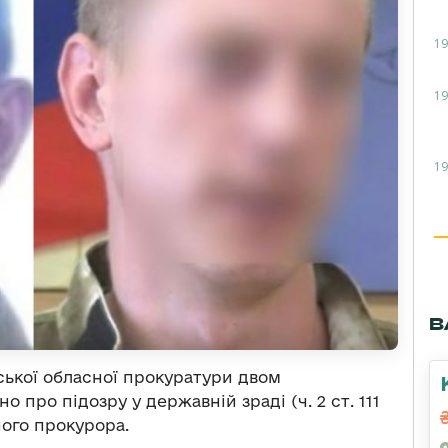
19
19
19
В
ської обласної прокуратури двом
про підозру у державній зраді (ч. 2 ст. 111
ого прокурора.