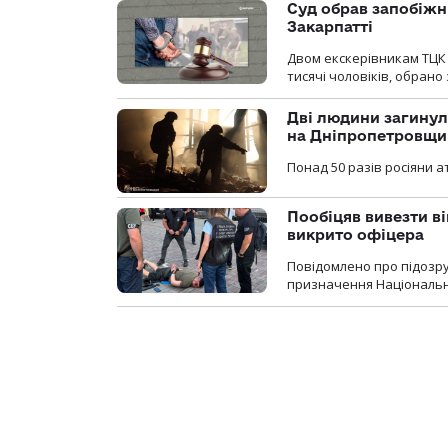
Суд обрав запобіжн
Закарпатті
Двом екскерівникам ТЦК 
тисячі чоловіків, обрано
Дві людини загинул
на Дніпропетровщи
Понад 50 разів росіяни 
Пообіцяв вивезти ві
викрито офіцера
Повідомлено про підозр
призначення Національної 