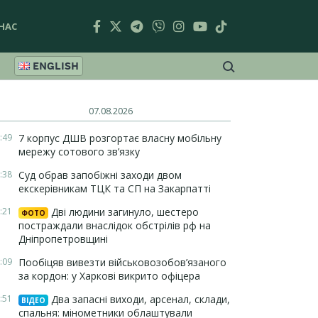
НАС
ENGLISH
07.08.2026
:49
7 корпус ДШВ розгортає власну мобільну
мережу сотового зв’язку
:38
Суд обрав запобіжні заходи двом
екскерівникам ТЦК та СП на Закарпатті
:21
Дві людини загинуло, шестеро
ФОТО
постраждали внаслідок обстрілів рф на
Дніпропетровщині
:09
Пообіцяв вивезти військовозобов’язаного
за кордон: у Харкові викрито офіцера
:51
Два запасні виходи, арсенал, склади,
ВІДЕО
спальня: мінометники облаштували