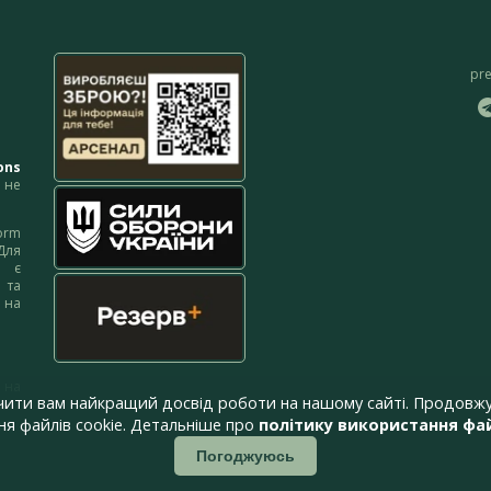
pr
ons
не
orm
Для
м є
 та
 на
 на
чити вам найкращий досвід роботи на нашому сайті. Продовжу
я файлів cookie. Детальніше про
політику використання фай
Погоджуюсь