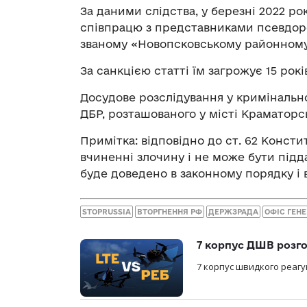
За даними слідства, у березні 2022 р
співпрацю з представниками псевдоре
званому «Новопсковському районному 
За санкцією статті їм загрожує 15 рокі
Досудове розслідування у криміналь
ДБР, розташованого у місті Краматорс
Примітка: відповідно до ст. 62 Консти
вчиненні злочину і не може бути підд
буде доведено в законному порядку і
STOPRUSSIA
ВТОРГНЕННЯ РФ
ДЕРЖЗРАДА
ОФІС ГЕН
7 корпус ДШВ розго
7 корпус швидкого реагу