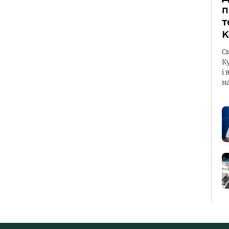
п
т
К
С
К
і 
н