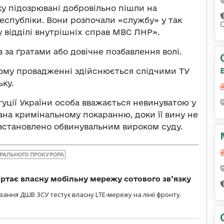
оку підозрювані добровільно пішли на
спубліки. Вони розпочали «службу» у так
відділі внутрішніх справ МВС ЛНР».
в за ґратами або довічне позбавлення волі.
ному провадженні здійснюється слідчими ТУ
ьку.
туції України особа вважається невинуватою у
ана кримінальному покаранню, доки її вину не
 встановлено обвинувальним вироком суду.
ЕРАЛЬНОГО ПРОКУРОРА
ртає власну мобільну мережу сотового зв’язку
вання ДШВ ЗСУ тестує власну LTE-мережу на лінії фронту.