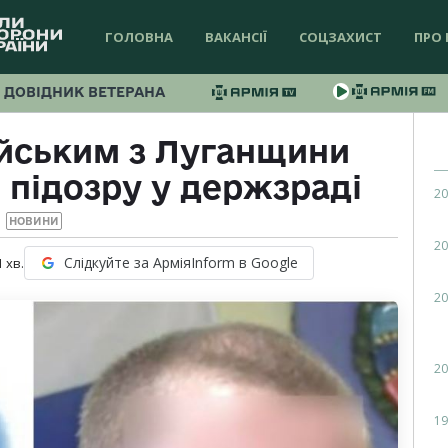
ГОЛОВНА
ВАКАНСІЇ
СОЦЗАХИСТ
ПРО 
ДОВІДНИК ВЕТЕРАНА
йським з Луганщини
 підозру у держзраді
20
НОВИНИ
20
Слідкуйте за АрміяInform в Google
1
хв.
20
20
19