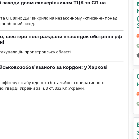
і заходи двом екскерівникам ТЦК та СП на
та СП, яких ДБР викрило на незаконному «списанні» понад
 запобіжний захід.
о, шестеро постраждали внаслідок обстрілів рф
ні
атакували Дніпропетровську області.
йськовозобов’язаного за кордон: у Харкові
у офіцеру штабу одного з батальйонів оперативного
гвардії України за ч. 3 ст. 332 КК України.