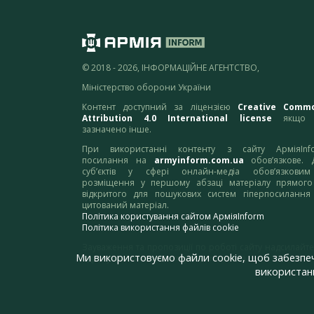
© 2018 - 2026, ІНФОРМАЦІЙНЕ АГЕНТСТВО,
Міністерство оборони України
Контент доступний за ліцензією
Creative Comm
Attribution 4.0 International license
якщо 
зазначено інше.
При використанні контенту з сайту АрміяInf
посилання на
armyinform.com.ua
обов’язкове. 
суб’єктів у сфері онлайн-медіа обов’язкови
розміщення у першому абзаці матеріалу прямого
відкритого для пошукових систем гіперпосилання
цитований матеріал.
Політика користування сайтом АрміяInform
Політика використання файлів cookie
Зауваження та пропозиції по роботі сайту надсилайте
Ми використовуємо файли cookie, щоб забезпе
адресу:
webmaster@armyinform.com.ua
використанн