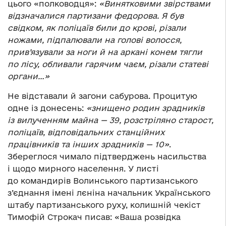
цього «полководця»:
«Винятковими звірствами
відзначали­­ся партизани федорова. Я був
свідком, як поліцаїв били до крові, різали
ножами, підпалювали на голові волосся,
прив’язували за ноги й на аркані конем тягли
по лісу, обливали гарячим чаєм, різали статеві
органи…»
Не відставали й загони сабурова. Процитую
одне із донесень:
«знищено родин зрадників
із вилученням майна — 39, розстріляно старост,
поліцаїв, відповідальних станційних
працівників та інших зрадників — 10»
.
Збереглося чимало підтверджень насильства
і щодо мирного населення. У листі
до командирів Волинського партизанського
з’єднання імені лєніна начальник Українсько­­го
штабу партизанського ру­­ху, колишній чекіст
Тимофій Строкач писав: «Ваша розвідка