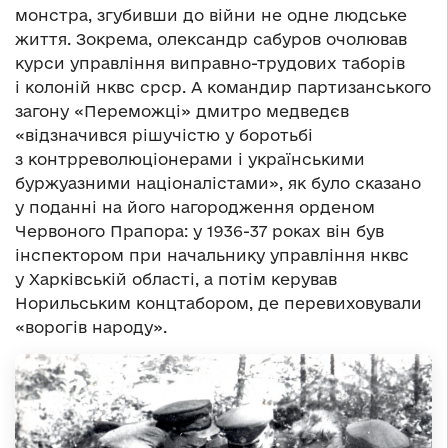
монстра, згубивши до війни не одне людське
життя. Зокрема, олександр сабуров очолював
курси управління виправно-трудових таборів
і колоній нквс срср. А командир партизанського
загону «Переможці» дмитро медведєв
«відзначився рішучістю у боротьбі
з контрреволюціонерами і українськими
буржуазними націоналістами», як було сказано
у поданні на його нагородження орденом
Червоного Прапора: у 1936-37 роках він був
інспектором при начальнику управління нквс
у Харківській області, а потім керував
Норильським концтабором, де перевиховували
«ворогів народу».