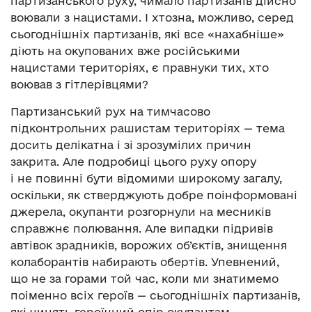
партизанського руху, чимало партизанів дійсно
воювали з нацистами. І хтозна, можливо, серед
сьогоднішніх партизанів, які все «нахабніше»
діють на окупованих вже російськими
нацистами територіях, є правнуки тих, хто
воював з гітлерівцями?
Партизанський рух на тимчасово
підконтрольних рашистам територіях — тема
досить делікатна і зі зрозумілих причин
закрита. Але подробиці цього руху опору
і не повинні бути відомими широкому загалу,
оскільки, як стверджують добре поінформовані
джерела, окупанти розгорнули на месників
справжнє полювання. Але випадки підривів
автівок зрадників, ворожих об’єктів, знищення
колаборантів набирають обертів. Упевнений,
що не за горами той час, коли ми знатимемо
поіменно всіх героїв — сьогоднішніх партизанів,