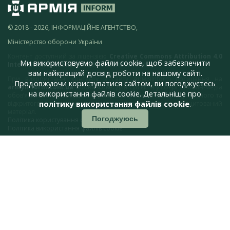
© 2018 - 2026, ІНФОРМАЦІЙНЕ АГЕНТСТВО,
Міністерство оборони України
Контент доступний за ліцензією
Creative Commons Attribution 4.0
Ми використовуємо файли cookie, щоб забезпечити
International license
якщо не зазначено інше.
вам найкращий досвід роботи на нашому сайті.
При використанні контенту з сайту АрміяInform посилання на
Продовжуючи користуватися сайтом, ви погоджуєтесь
armyinform.com.ua
обов’язкове. Для суб’єктів у сфері онлайн-медіа
на використання файлів cookie. Детальніше про
обов’язковим є розміщення у першому абзаці матеріалу прямого та
політику використання файлів cookie
.
відкритого для пошукових систем гіперпосилання на цитований
матеріал.
Погоджуюсь
Політика користування сайтом АрміяInform
Політика використання файлів cookie
Зауваження та пропозиції по роботі сайту надсилайте на адресу:
webmaster@armyinform.com.ua