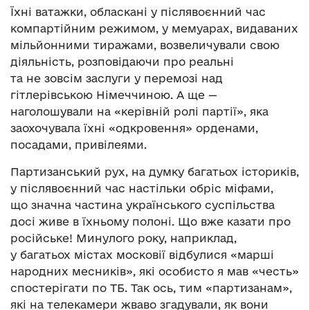
Їхні ватажки, обласкані у післявоєнний час
компартійним режимом, у мемуарах, видаваних
мільйонними тиражами, возвеличували свою
діяльність, розповідаючи про реальні
та не зовсім заслуги у перемозі над
гітлерівською Німеччиною. А ще —
наголошували на «керівній ролі партії», яка
заохочувала їхні «одкровення» орденами,
посадами, привілеями.
Партизанський рух, на думку багатьох істориків,
у післявоєнний час настільки обріс міфами,
що значна частина українського суспільства
досі живе в їхньому полоні. Що вже казати про
російське! Минулого року, наприклад,
у багатьох містах московії відбулися «марші
народних месників», які особисто я мав «честь»
спостерігати по ТБ. Так ось, тим «партизанам»,
які на телекамери жваво згадували, як вони