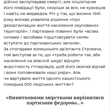
дійсно заслуговував смерті, але ініціатором
його ліквідації були, скоріше за все, не кузнецов
і навіть не медвєдєв. Річ у тім, що восени 1941
року москва ухвалила рішення «про
дезорганізацію життя населення окупованих
територій». І партизани повинні були «всіма
силами і засобами підштовхувати селян
вступати до партизанських загонів».
За спогадами колишнього ад’ютанта Строкача,
той виступав за те, що «треба робити так, аби
населення на власній шкурі відчуло
жорстокість гітлерівців, щоб його охопив відчай
і вони поповнювали наші ряди». Але
чи вартувало життя одного нацистського
покидька 500 людських життів«?
«Винятковими звірствами вирізнялися
партизани федорова…»