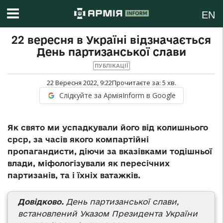
EN
22 вересня в Україні відзначається
День партизанської слави
ПУБЛІКАЦІЇ
22 Вересня 2022, 9:22
Прочитаєте за:
5
хв.
Слідкуйте за АрміяInform в Google
Як свято ми успадкували його від колишнього
срср, за часів якого компартійні
пропагандисти, діючи за вказівками тодішньої
влади, міфологізували як пересічних
партизанів, та і їхніх ватажків.
Довідково.
День партизанської слави,
встановлений Указом Президента України