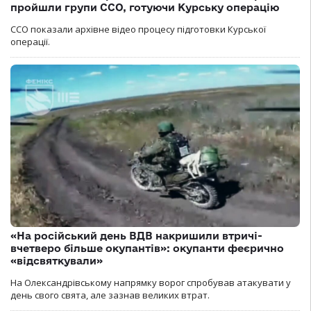
пройшли групи ССО, готуючи Курську операцію
ССО показали архівне відео процесу підготовки Курської
операції.
«На російський день ВДВ накришили втричі-
вчетверо більше окупантів»: окупанти феєрично
«відсвяткували»
На Олександрівському напрямку ворог спробував атакувати у
день свого свята, але зазнав великих втрат.