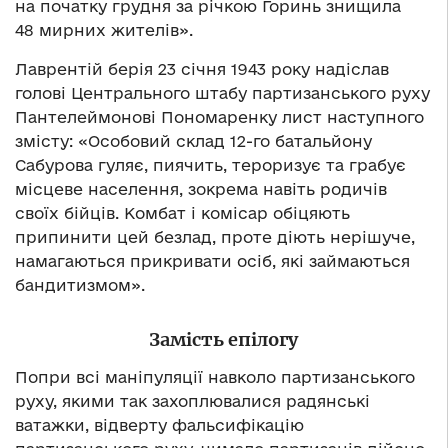
на початку грудня за річкою Горинь знищила
48 мирних жителів».
Лаврентій берія 23 січня 1943 року надіслав
голові Центрального штабу партизанського руху
Пантелеймонові Пономаренку лист наступного
змісту: «Особовий склад 12-го батальйону
Сабурова гуляє, пиячить, тероризує та грабує
місцеве населення, зокрема навіть родичів
своїх бійців. Комбат і комісар обіцяють
припинити цей безлад, проте діють нерішуче,
намагаються прикривати осіб, які займаються
бандитизмом».
Замість епілогу
Попри всі маніпуляції навколо партизанського
руху, якими так захоплювалися радянські
ватажки, відверту фальсифікацію