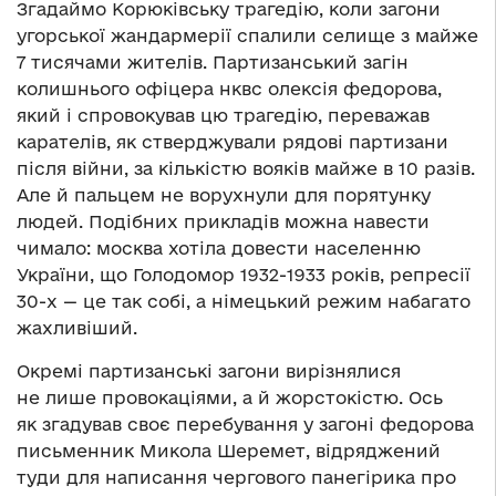
Згадаймо Корюківську трагедію, коли загони
угорської жандармерії спалили селище з майже
7 тисячами жителів. Партизанський загін
колишнього офіцера нквс олексія федорова,
який і спровокував цю трагедію, переважав
карателів, як стверджували рядові партизани
після війни, за кількістю вояків майже в 10 разів.
Але й пальцем не ворухнули для порятунку
людей. Подібних прикладів можна навести
чимало: москва хотіла довести населенню
України, що Голодомор 1932-1933 років, репресії
30-х — це так собі, а німецький режим набагато
жахливіший.
Окремі партизанські загони вирізнялися
не лише провокаціями, а й жорстокістю. Ось
як згадував своє перебування у загоні федорова
письменник Микола Шеремет, відряджений
туди для написання чергового панегірика про