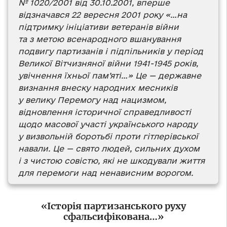
№ 1020/2001 від 30.10.2001, вперше
відзначався 22 вересня 2001 року «…на
підтримку ініціативи ветеранів війни
та з метою всенародного вшанування
подвигу партизанів і підпільників у період
Великої Вітчизняної війни 1941-1945 років,
увічнення їхньої пам’яті…» Це — державне
визнання внеску народних месників
у велику Перемогу над нацизмом,
відновлення історичної справедливості
щодо масової участі українського народу
у визвольній боротьбі проти гітлерівської
навали. Це — свято людей, сильних духом
і з чистою совістю, які не шкодували життя
для перемоги над ненависним ворогом.
«Історія партизанського руху
сфальсифікована…»