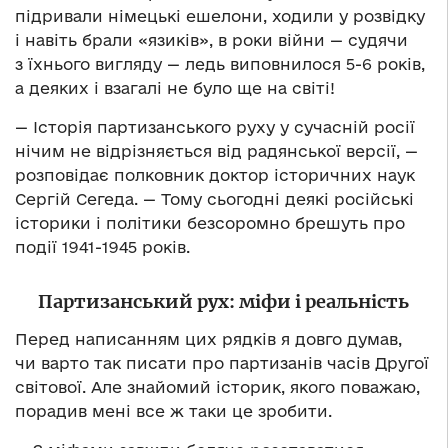
підривали німецькі ешелони, ходили у розвідку
і навіть брали «язиків», в роки війни — судячи
з їхнього вигляду — ледь виповнилося 5-6 років,
а деяких і взагалі не було ще на світі!
— Історія партизанського руху у сучасній росії
нічим не відрізняється від радянської версії, —
розповідає полковник доктор історичних наук
Сергій Сегеда. — Тому сьогодні деякі російські
історики і політики безсоромно брешуть про
події 1941-1945 років.
Партизанський рух: міфи і реальність
Перед написанням цих рядків я довго думав,
чи варто так писати про партизанів часів Другої
світової. Але знайомий історик, якого поважаю,
порадив мені все ж таки це зробити.