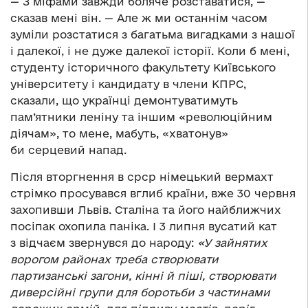
— З міфами завжди боляче розставатися, —
сказав мені він. — Але ж ми останнім часом
зуміли розстатися з багатьма вигадками з нашої
і далекої, і не дуже далекої історії. Коли б мені,
студенту історичного факультету Київського
університету і кандидату в члени КПРС,
сказали, що українці демонтуватимуть
пам’ятники леніну та іншим «революційним
діячам», то мене, мабуть, «хватонув»
би серцевий напад.
Після вторгнення в срср німецький вермахт
стрімко просувався вглиб країни, вже 30 червня
захопивши Львів. Сталіна та його найближчих
посіпак охопила паніка. І 3 липня вусатий кат
з відчаєм звернувся до народу:
«У зайнятих
ворогом районах треба створювати
партизанські загони, кінні й піші, створювати
диверсійні групи для боротьби з частинами