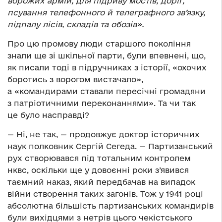
ворожих армій, для підриву мостів, доріг,
псування телефонного й телеграфного зв’язку,
підпалу лісів, складів та обозів».
Про цю промову люди старшого покоління
знали ще зі шкільної парти, були впевнені, що,
як писали тоді в підручниках з історії, «охочих
боротись з ворогом вистачало»,
а «командирами ставали пересічні громадяни
з патріотичними переконаннями». Та чи так
це було насправді?
— Ні, не так, — продовжує доктор історичних
наук полковник Сергій Сегеда. — Партизанський
рух створювався під тотальним контролем
нквс, оскільки ще у довоєнні роки з’явився
таємний наказ, який передбачав на випадок
війни створення таких загонів. Тож у 1941 році
абсолютна більшість партизанських командирів
були вихідцями з нетрів цього чекістського