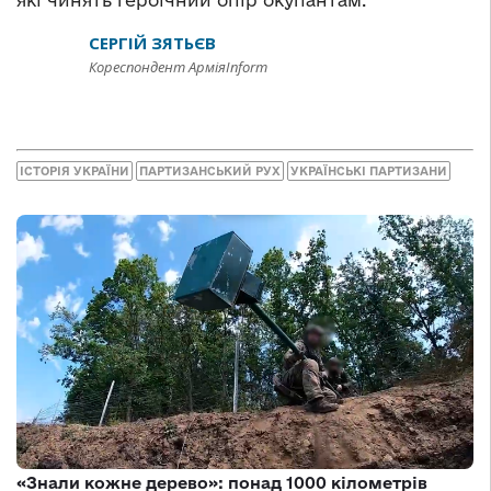
які чинять героїчний опір окупантам.
СЕРГІЙ ЗЯТЬЄВ
Кореспондент АрміяInform
ІСТОРІЯ УКРАЇНИ
ПАРТИЗАНСЬКИЙ РУХ
УКРАЇНСЬКІ ПАРТИЗАНИ
«Знали кожне дерево»: понад 1000 кілометрів