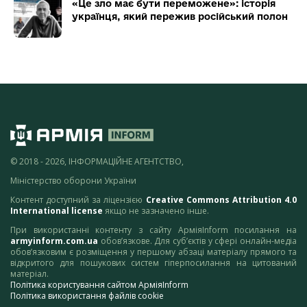
«Це зло має бути переможене»: історія
українця, який пережив російський полон
© 2018 - 2026, ІНФОРМАЦІЙНЕ АГЕНТСТВО,
Міністерство оборони України
Контент доступний за ліцензією
Creative Commons Attribution 4.0
International license
якщо не зазначено інше.
При використанні контенту з сайту АрміяInform посилання на
armyinform.com.ua
обов’язкове. Для суб’єктів у сфері онлайн-медіа
обов’язковим є розміщення у першому абзаці матеріалу прямого та
відкритого для пошукових систем гіперпосилання на цитований
матеріал.
Політика користування сайтом АрміяInform
Політика використання файлів cookie