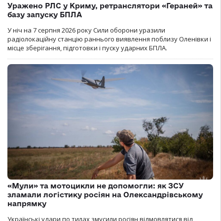
Уражено РЛС у Криму, ретранслятори «Гераней» та
базу запуску БПЛА
У ніч на 7 серпня 2026 року Сили оборони уразили
радіолокаційну станцію раннього виявлення поблизу Оленівки і
місце зберігання, підготовки і пуску ударних БПЛА.
«Мули» та мотоцикли не допомогли: як ЗСУ
зламали логістику росіян на Олександрівському
напрямку
Українські удари по тилах змусили росіян відмовлятися від