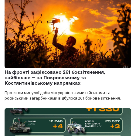
На фронті зафіксовано 261 боєзіткнення,
найбільше — на Покровському та
Костянтинівському напрямках
Протягом минулої доби між українськими військами та
російськими загарбниками відбулося 261 бойове зіткнення.