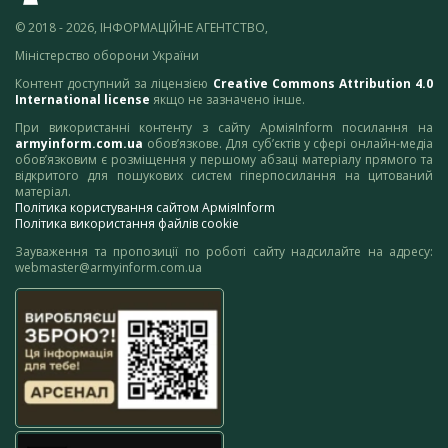
© 2018 - 2026, ІНФОРМАЦІЙНЕ АГЕНТСТВО,
Міністерство оборони України
Контент доступний за ліцензією
Creative Commons Attribution 4.0
International license
якщо не зазначено інше.
При використанні контенту з сайту АрміяInform посилання на
armyinform.com.ua
обов’язкове. Для суб’єктів у сфері онлайн-медіа
обов’язковим є розміщення у першому абзаці матеріалу прямого та
відкритого для пошукових систем гіперпосилання на цитований
матеріал.
Політика користування сайтом АрміяInform
Політика використання файлів cookie
Зауваження та пропозиції по роботі сайту надсилайте на адресу:
webmaster@armyinform.com.ua