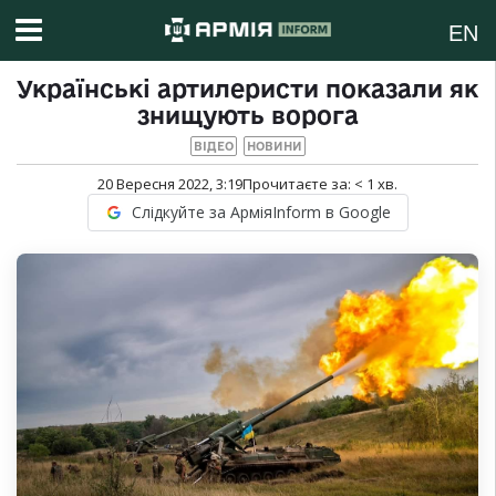
EN
Українські артилеристи показали як
знищують ворога
ВІДЕО
НОВИНИ
20 Вересня 2022, 3:19
Прочитаєте за:
< 1
хв.
Слідкуйте за АрміяInform в Google