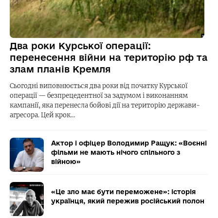
Два роки Курської операції:
перенесення війни на територію рф та
злам планів Кремля
Сьогодні виповнюється два роки від початку Курської
операції — безпрецедентної за задумом і виконанням
кампанії, яка перенесла бойові дії на територію держави-
агресора. Цей крок…
Актор і офіцер Володимир Ращук: «Воєнні
фільми не мають нічого спільного з
війною»
«Це зло має бути переможене»: історія
українця, який пережив російський полон