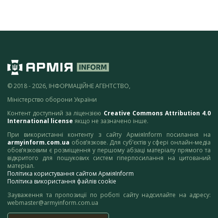
© 2018 - 2026, ІНФОРМАЦІЙНЕ АГЕНТСТВО,
Міністерство оборони України
Контент доступний за ліцензією
Creative Commons Attribution 4.0
International license
якщо не зазначено інше.
При використанні контенту з сайту АрміяInform посилання на
armyinform.com.ua
обов’язкове. Для суб’єктів у сфері онлайн-медіа
обов’язковим є розміщення у першому абзаці матеріалу прямого та
відкритого для пошукових систем гіперпосилання на цитований
матеріал.
Політика користування сайтом АрміяInform
Політика використання файлів cookie
Зауваження та пропозиції по роботі сайту надсилайте на адресу:
webmaster@armyinform.com.ua