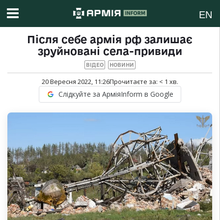
EN
Після себе армія рф залишає
зруйновані села-привиди
ВІДЕО
НОВИНИ
20 Вересня 2022, 11:26
Прочитаєте за:
< 1
хв.
Слідкуйте за АрміяInform в Google