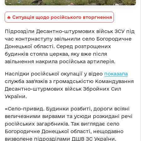
🔥 Ситуація щодо російського вторгнення
Підрозділи Десантно-штурмових військ ЗСУ під
час контрнаступу звільнили село Богородичне
Донецької області. Серед розтрощених
будинків стояла церква, яку вже після
звільнення накрила російська артилерія.
Наслідки російської окупації у відео
показала
служба зав’язків з громадськістю Командування
Десантно-штурмових військ Збройних Сил
України.
«Село-привид. Будинки розбиті, дороги всіяні
величезними вирвами та усюди розкидані речі
російських загарбників. Так виглядає село
Богородичне Донецької області, нещодавно
визволене підрозділами ДШВ ЗС України.