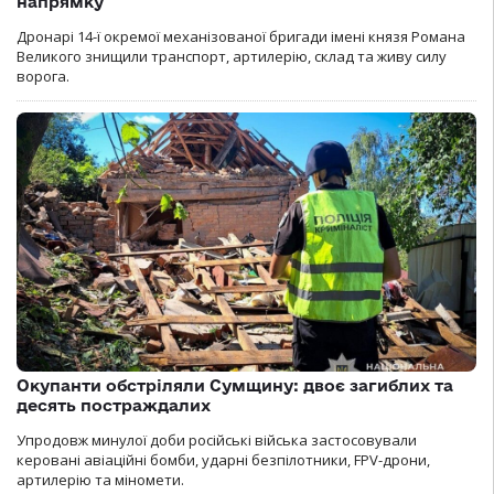
напрямку
Дронарі 14-ї окремої механізованої бригади імені князя Романа
Великого знищили транспорт, артилерію, склад та живу силу
ворога.
Окупанти обстріляли Сумщину: двоє загиблих та
десять постраждалих
Упродовж минулої доби російські війська застосовували
керовані авіаційні бомби, ударні безпілотники, FPV-дрони,
артилерію та міномети.