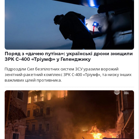
Поряд з «дачею путіна»: українські дрони знищили
ЗРК С-400 «Тріумф» у Геленджику
Підрозділи Сил безпілотних систем ЗСУ уразили ворожий
зенітний-ракетний комплекс ЗРК С-400 «Тріумф», та низку інших
важливих цілей противника.