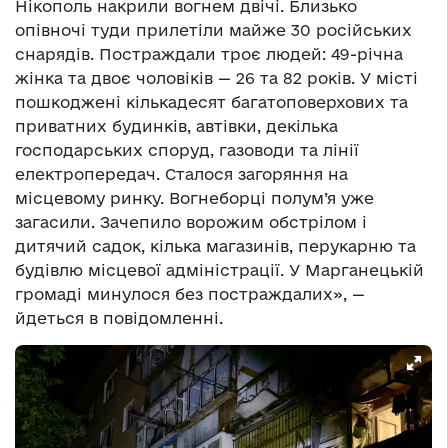
Нікополь накрили вогнем двічі. Близько
опівночі туди прилетіли майже 30 російських
снарядів. Постраждали троє людей: 49-річна
жінка та двоє чоловіків — 26 та 82 років. У місті
пошкоджені кількадесят багатоповерхових та
приватних будинків, автівки, декілька
господарських споруд, газоводи та лінії
електропередач. Сталося загоряння на
місцевому ринку. Вогнеборці полум’я уже
загасили. Зачепило ворожим обстрілом і
дитячий садок, кілька магазинів, перукарню та
будівлю місцевої адміністрації. У Марганецькій
громаді минулося без постраждалих», —
йдеться в повідомленні.