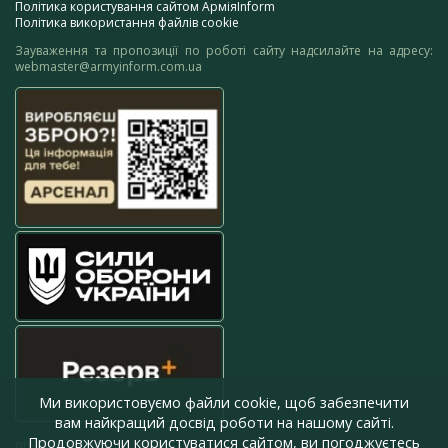
Політика користування сайтом АрміяInform
Політика використання файлів cookie
Зауваження та пропозиції по роботі сайту надсилайте на адресу:
webmaster@armyinform.com.ua
Ми використовуємо файли cookie, щоб забезпечити
вам найкращий досвід роботи на нашому сайті.
Продовжуючи користуватися сайтом, ви погоджуєтесь
press@armyinform.com.ua