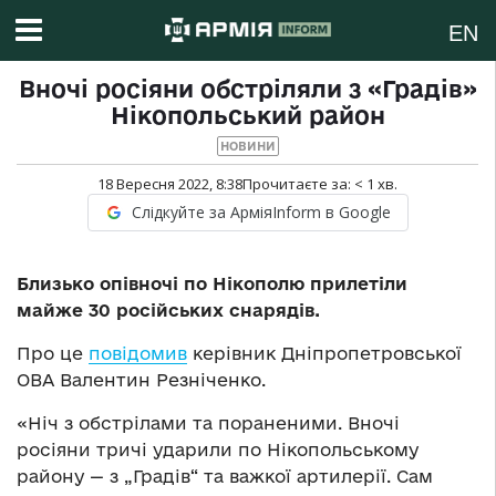
EN
Вночі росіяни обстріляли з «Градів»
Нікопольський район
НОВИНИ
18 Вересня 2022, 8:38
Прочитаєте за:
< 1
хв.
Слідкуйте за АрміяInform в Google
Близько опівночі по Нікополю прилетіли
майже 30 російських снарядів.
Про це
повідомив
керівник Дніпропетровської
ОВА Валентин Резніченко.
«Ніч з обстрілами та пораненими. Вночі
росіяни тричі ударили по Нікопольському
району — з „Градів“ та важкої артилерії. Сам