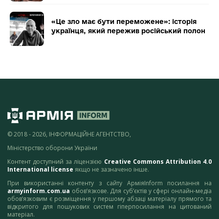
«Це зло має бути переможене»: історія
українця, який пережив російський полон
© 2018 - 2026, ІНФОРМАЦІЙНЕ АГЕНТСТВО,
Міністерство оборони України
Контент доступний за ліцензією
Creative Commons Attribution 4.0
International license
якщо не зазначено інше.
При використанні контенту з сайту АрміяInform посилання на
armyinform.com.ua
обов’язкове. Для суб’єктів у сфері онлайн-медіа
обов’язковим є розміщення у першому абзаці матеріалу прямого та
відкритого для пошукових систем гіперпосилання на цитований
матеріал.