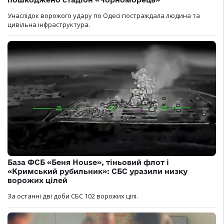
Унаслідок ворожого удару по Одесі постраждала людина та
цивільна інфраструктура.
База ФСБ «Беня House», тіньовий флот і
«Кримський рубильник»: СБС уразили низку
ворожих цілей
За останні дві доби СБС 102 ворожих цілі.