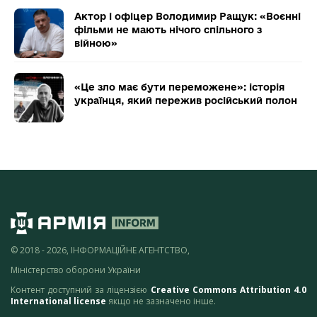
Актор і офіцер Володимир Ращук: «Воєнні
фільми не мають нічого спільного з
війною»
«Це зло має бути переможене»: історія
українця, який пережив російський полон
© 2018 - 2026, ІНФОРМАЦІЙНЕ АГЕНТСТВО,
Міністерство оборони України
Контент доступний за ліцензією
Creative Commons Attribution 4.0
International license
якщо не зазначено інше.