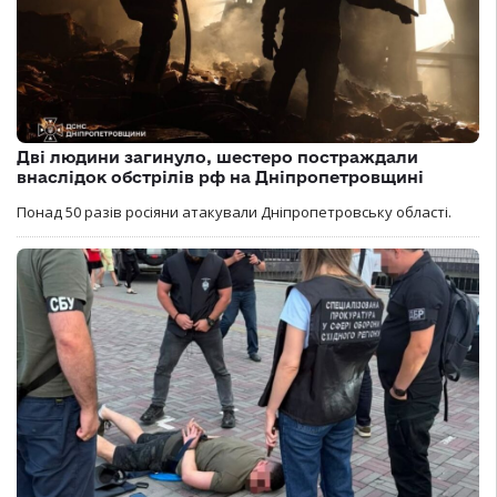
Дві людини загинуло, шестеро постраждали
внаслідок обстрілів рф на Дніпропетровщині
Понад 50 разів росіяни атакували Дніпропетровську області.