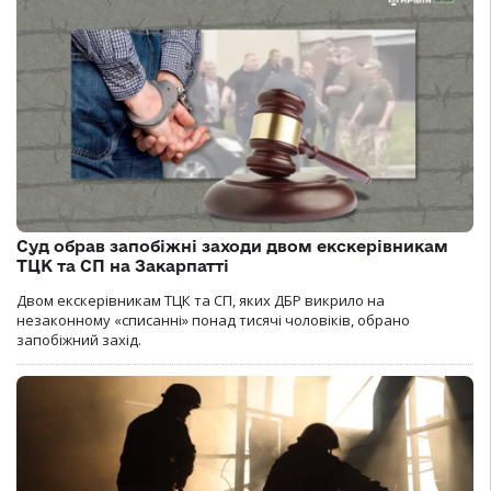
Суд обрав запобіжні заходи двом екскерівникам
ТЦК та СП на Закарпатті
Двом екскерівникам ТЦК та СП, яких ДБР викрило на
незаконному «списанні» понад тисячі чоловіків, обрано
запобіжний захід.