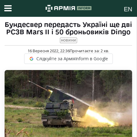
EN
Бундесвер передасть Україні ще дві
РСЗВ Mars II і 50 броньовиків Dingo
НОВИНИ
16 Вересня 2022, 22:36
Прочитаєте за:
2
хв.
Слідкуйте за АрміяInform в Google