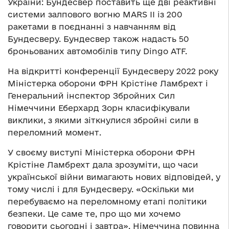
України: Бундесвер поставить ще дві реактивні
системи залпового вогню MARS II із 200
ракетами в поєднанні з навчанням від
Бундесверу. Бундесвер також надасть 50
броньованих автомобілів типу Dingo ATF.
На відкритті конференції Бундесверу 2022 року
Міністерка оборони ФРН Крістіне Ламбрехт і
Генеральний інспектор Збройних Сил
Німеччини Еберхард Зорн класифікували
виклики, з якими зіткнулися збройні сили в
переломний момент.
У своєму виступі Міністерка оборони ФРН
Крістіне Ламбрехт дала зрозуміти, що часи
української війни вимагають нових відповідей, у
тому числі і для Бундесверу. «Оскільки ми
перебуваємо на переломному етапі політики
безпеки. Це саме те, про що ми хочемо
говорити сьогодні і завтра». Німеччина повинна