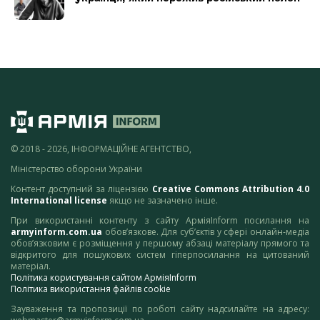
© 2018 - 2026, ІНФОРМАЦІЙНЕ АГЕНТСТВО,
Міністерство оборони України
Контент доступний за ліцензією
Creative Commons Attribution 4.0
International license
якщо не зазначено інше.
При використанні контенту з сайту АрміяInform посилання на
armyinform.com.ua
обов’язкове. Для суб’єктів у сфері онлайн-медіа
обов’язковим є розміщення у першому абзаці матеріалу прямого та
відкритого для пошукових систем гіперпосилання на цитований
матеріал.
Політика користування сайтом АрміяInform
Політика використання файлів cookie
Зауваження та пропозиції по роботі сайту надсилайте на адресу: