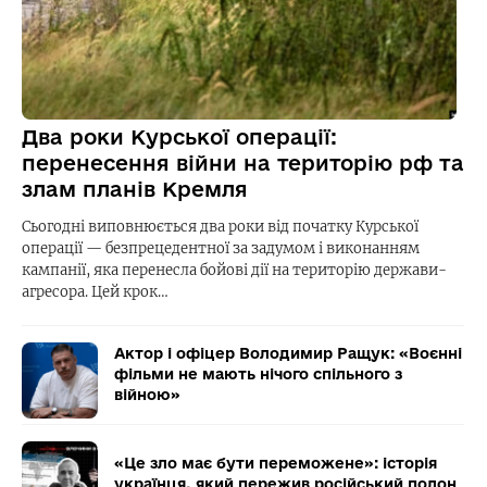
Два роки Курської операції:
перенесення війни на територію рф та
злам планів Кремля
Сьогодні виповнюється два роки від початку Курської
операції — безпрецедентної за задумом і виконанням
кампанії, яка перенесла бойові дії на територію держави-
агресора. Цей крок…
Актор і офіцер Володимир Ращук: «Воєнні
фільми не мають нічого спільного з
війною»
«Це зло має бути переможене»: історія
українця, який пережив російський полон