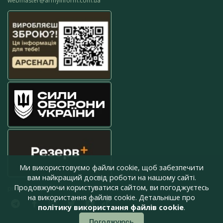
webmaster@armyinform.com.ua
Ми використовуємо файли cookie, щоб забезпечити
вам найкращий досвід роботи на нашому сайті.
Продовжуючи користуватися сайтом, ви погоджуєтесь
press@armyinform.com.ua
на використання файлів cookie. Детальніше про
політику використання файлів cookie
.
Погоджуюсь