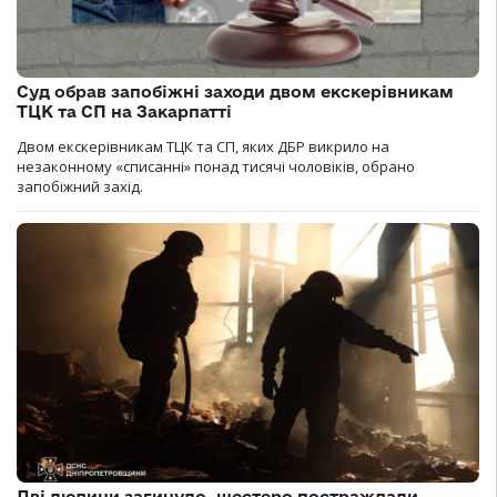
Суд обрав запобіжні заходи двом екскерівникам
ТЦК та СП на Закарпатті
Двом екскерівникам ТЦК та СП, яких ДБР викрило на
незаконному «списанні» понад тисячі чоловіків, обрано
запобіжний захід.
Дві людини загинуло, шестеро постраждали