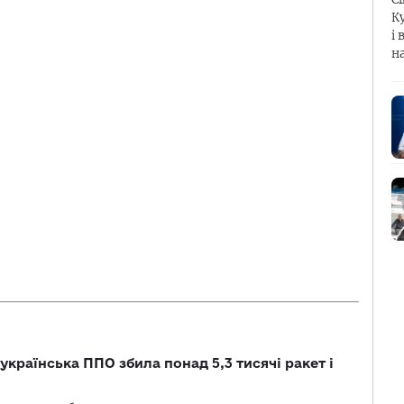
К
і 
н
українська ППО збила понад 5,3 тисячі ракет і