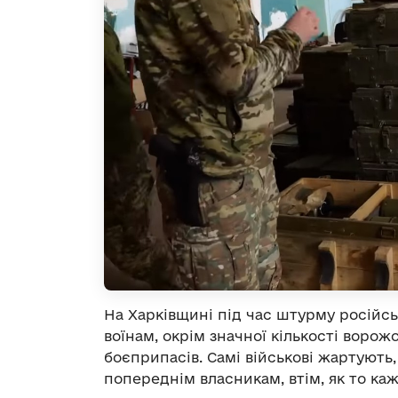
На Харківщині під час штурму російс
воїнам, окрім значної кількості ворож
боєприпасів. Самі військові жартують,
попереднім власникам, втім, як то каж