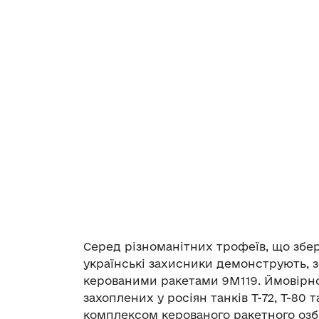
Серед різноманітних трофеїв, що збері
українські захисники демонструють, з
керованими ракетами 9М119. Ймовірн
захоплених у росіян танків Т-72, Т-80
комплексом керованого ракетного озб