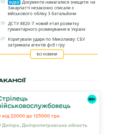
:53
Документи намагалися знищити: на
ВІДЕО
Закарпатті незаконно списали з
військового обліку 3 батальйони
:35
ДСТУ 8820-7: новий етап розвитку
гуманітарного розмінування в Україні
:27
Коригували удари по Миколаєву: СБУ
затримала агентів фсб і гру
ВСІ НОВИНИ
АКАНСІЇ
Стрілець
військовослужбовець
від 22000 до 125000 грн
Дніпро, Дніпропетровська область