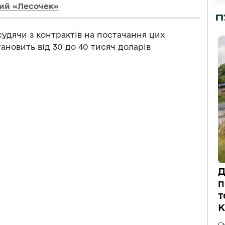
кий «Лесочек»
П
судячи з контрактів на постачання цих
ановить від 30 до 40 тисяч доларів
Д
п
т
К
С