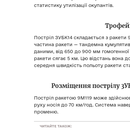
статистику утилізації окупантів.
Трофей
Постріл ЗУБК14 складається з ракети 
частина ракети — тандемна кумулятив
даними, від 650 до 900 мм гомогенної
ракети сягає 5 км. Цю відстань вона д
середня швидкість польоту ракети ста
Розміщення пострілу 3УБ
Постріл ракетою 9М119 може здійснюват
руху носія до 70 км/год. Система нав
променю.
ЧИТАЙТЕ ТАКОЖ: