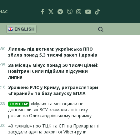
НАС
ENGLISH
:50
Липень під вогнем: українська ППО
збила понад 5,3 тисячі ракет і дронів
:35
За місяць мінус понад 50 тисяч цілей:
Повітряні Сили підбили підсумки
липня
:16
Уражено РЛС у Криму, ретранслятори
«Гераней» та базу запуску БПЛА
:08
«Мули» та мотоцикли не
КОМЕНТАР
допомогли: як ЗСУ зламали логістику
росіян на Олександрівському напрямку
:00
40 «зливів» про ТЦК та СП: на Прикарпатті
засудили адміна закритої Viber-групи