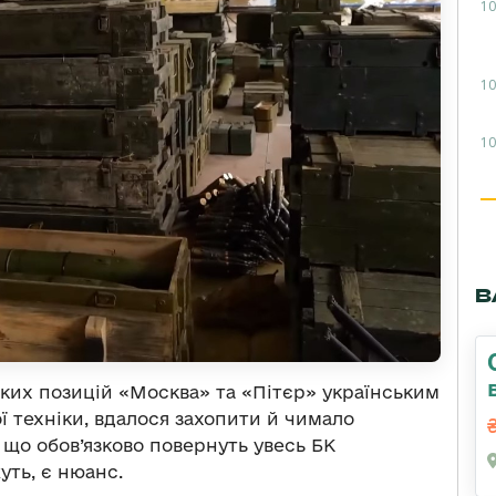
10
10
10
В
ьких позицій «Москва» та «Пітєр» українським
ої техніки, вдалося захопити й чимало
 що обов’язково повернуть увесь БК
уть, є нюанс.