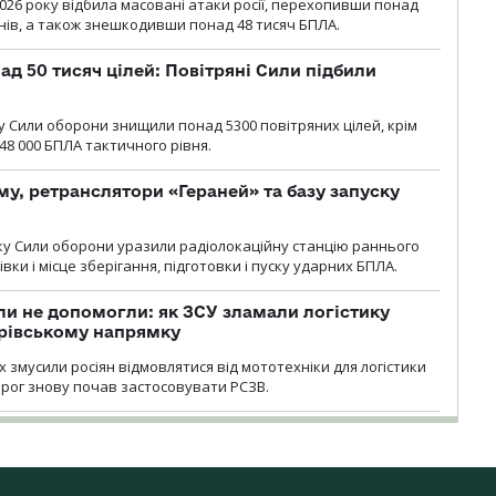
2026 року відбила масовані атаки росії, перехопивши понад
онів, а також знешкодивши понад 48 тисяч БПЛА.
ад 50 тисяч цілей: Повітряні Сили підбили
у Cили оборони знищили понад 5300 повітряних цілей, крім
48 000 БПЛА тактичного рівня.
у, ретранслятори «Гераней» та базу запуску
року Сили оборони уразили радіолокаційну станцію раннього
ки і місце зберігання, підготовки і пуску ударних БПЛА.
и не допомогли: як ЗСУ зламали логістику
дрівському напрямку
х змусили росіян відмовлятися від мототехніки для логістики
орог знову почав застосовувати РСЗВ.