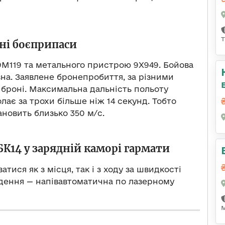
ні боєприпаси
9М119 та метального пристрою 9Х949. Бойова
на. Заявлене бронепробиття, за різними
 броні. Максимальна дальність польоту
олає за трохи більше ніж 14 секунд. Тобто
новить близько 350 м/с.
К14 у зарядній каморі гармати
ися як з місця, так і з ходу за швидкості
едення — напівавтоматична по лазерному