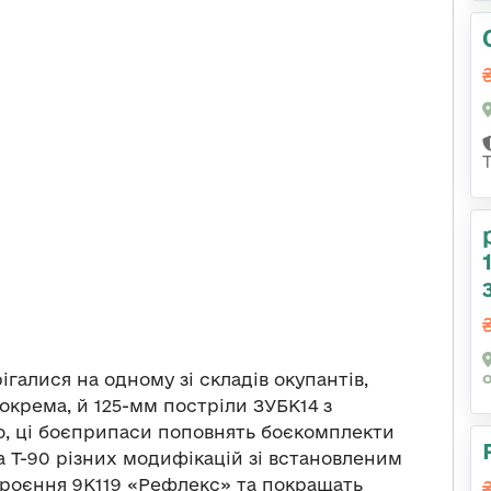
галися на одному зі складів окупантів,
окрема, й 125-мм постріли ЗУБК14 з
о, ці боєприпаси поповнять боєкомплекти
 та Т-90 різних модифікацій зі встановленим
роєння 9К119 «Рефлекс» та покращать