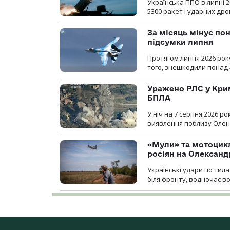
Українська ППО в липні 
5300 ракет і ударних др
За місяць мінус пон
підсумки липня
Протягом липня 2026 рок
того, знешкодили понад 
Уражено РЛС у Крим
БПЛА
У ніч на 7 серпня 2026 
виявлення поблизу Оленів
«Мули» та мотоцикл
росіян на Олексан
Українські удари по тила
біля фронту, водночас в