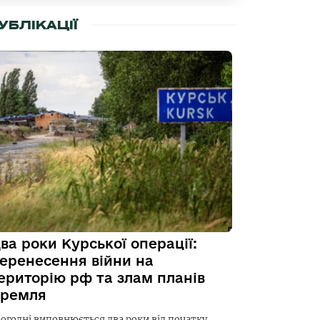
УБЛІКАЦІЇ
ва роки Курської операції:
еренесення війни на
ериторію рф та злам планів
ремля
ьогодні виповнюється два роки від початку