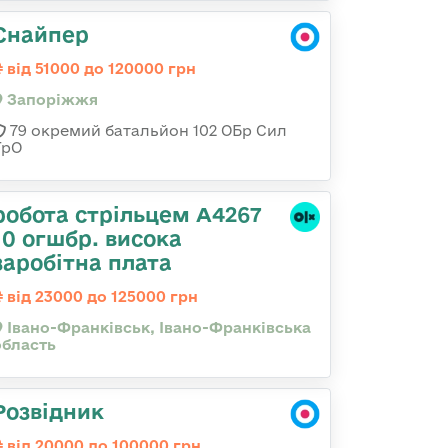
Снайпер
від 51000 до 120000 грн
Запоріжжя
79 окремий батальйон 102 ОБр Сил
ТрО
робота стрільцем А4267
10 огшбр. висока
заробітна плата
від 23000 до 125000 грн
Івано-Франківськ, Івано-Франківська
область
Розвідник
від 20000 до 100000 грн