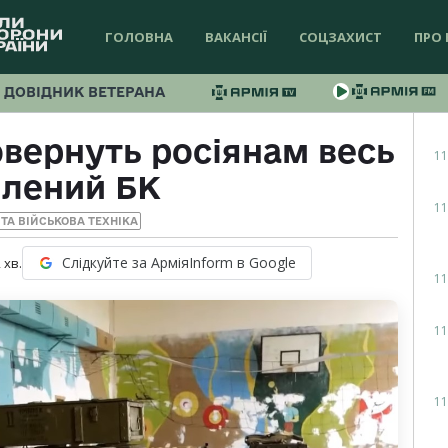
ГОЛОВНА
ВАКАНСІЇ
СОЦЗАХИСТ
ПРО 
ДОВІДНИК ВЕТЕРАНА
овернуть росіянам весь
11
плений БК
11
ТА ВІЙСЬКОВА ТЕХНІКА
Слідкуйте за АрміяInform в Google
2
хв.
11
11
11