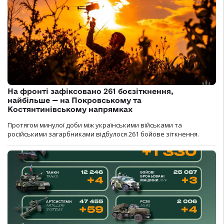
На фронті зафіксовано 261 боєзіткнення,
найбільше — на Покровському та
Костянтинівському напрямках
Протягом минулої доби між українськими військами та
російськими загарбниками відбулося 261 бойове зіткнення.