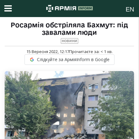
EN
Росармія обстріляла Бахмут: під
завалами люди
НОВИНИ
15 Вересня 2022, 12:17
Прочитаєте за:
< 1
хв.
Слідкуйте за АрміяInform в Google