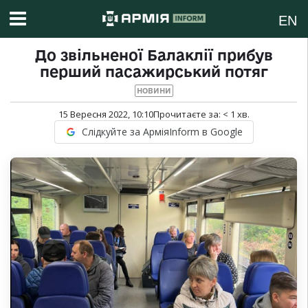
EN
До звільненої Балаклії прибув
перший пасажирський потяг
НОВИНИ
15 Вересня 2022, 10:10
Прочитаєте за:
< 1
хв.
Слідкуйте за АрміяInform в Google