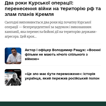
Два роки Курської операції:
перенесення війни на територію рф та
злам планів Кремля
Сьогодні виповнюється два роки від початку Курської
операції — безпрецедентної за задумом і виконанням
кампанії, яка перенесла бойові дії на територію держави-
агресора. Цей крок…
Актор і офіцер Володимир Ращук: «Воєнні
фільми не мають нічого спільного з
війною»
«Це зло має бути переможене»: історія
українця, який пережив російський полон