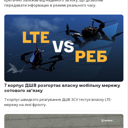
критично залежав від надійного зв’язку, що дозволяв
передавати інформацію в режимі реального часу.
7 корпус ДШВ розгортає власну мобільну мережу
сотового зв’язку
7 корпус швидкого реагування ДШВ ЗСУ тестує власну LTE-
мережу на лінії фронту.