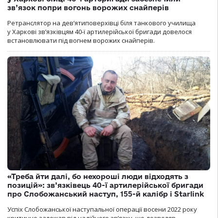
зв’язок попри вогонь ворожих снайперів
Ретранслятор на дев’ятиповерхівці біля танкового училища
у Харкові зв’язківцям 40-ї артилерійської бригади довелося
встановлювати під вогнем ворожих снайперів.
«Треба йти далі, бо нехороші люди відходять з
позицій»: зв’язківець 40-ї артилерійської бригади
про Слобожанський наступ, 155-й калібр і Starlink
Успіх Слобожанської наступальної операції восени 2022 року