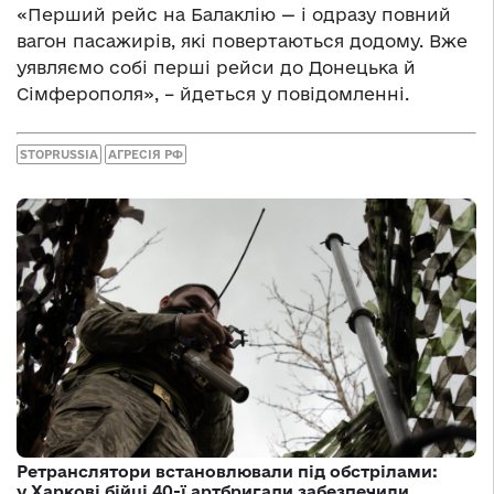
«Перший рейс на Балаклію — і одразу повний
вагон пасажирів, які повертаються додому. Вже
уявляємо собі перші рейси до Донецька й
Сімферополя», – йдеться у повідомленні.
STOPRUSSIA
АГРЕСІЯ РФ
Ретранслятори встановлювали під обстрілами:
у Харкові бійці 40-ї артбригади забезпечили