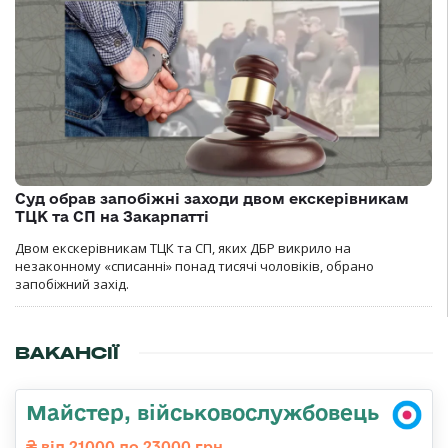
Суд обрав запобіжні заходи двом екскерівникам
ТЦК та СП на Закарпатті
Двом екскерівникам ТЦК та СП, яких ДБР викрило на
незаконному «списанні» понад тисячі чоловіків, обрано
запобіжний захід.
ВАКАНСІЇ
Майстер, військовослужбовець
від 21000 до 23000 грн