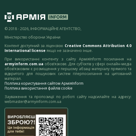
© 2018 - 2026, ІНФОРМАЦІЙНЕ АГЕНТСТВО,
Міністерство оборони України
Контент доступний за ліцензією
Creative Commons Attribution 4.0
International license
якщо не зазначено інше.
При використанні контенту з сайту АрміяInform посилання на
armyinform.com.ua
обов’язкове. Для суб’єктів у сфері онлайн-медіа
обов’язковим є розміщення у першому абзаці матеріалу прямого та
відкритого для пошукових систем гіперпосилання на цитований
матеріал.
Політика користування сайтом АрміяInform
Політика використання файлів cookie
Зауваження та пропозиції по роботі сайту надсилайте на адресу:
webmaster@armyinform.com.ua