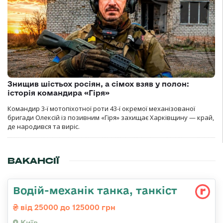
Знищив шістьох росіян, а сімох взяв у полон:
історія командира «Гіря»
Командир 3-ї мотопіхотної роти 43-ї окремої механізованої
бригади Олексій із позивним «Гіря» захищає Харківщину — край,
де народився та виріс.
ВАКАНСІЇ
Водій-механік танка, танкіст
від 25000 до 125000 грн
Київ