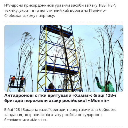
FPV-дрони прикордонників уразили засоби зв’язку, РЕБ і РЕР,
техніку, укриття та логістичний хаб ворога на Північно-
Слобожанському напрямку.
Антидронові сітки врятували «Хамві»: бійці 128-ї
бригади пережили атаку російської «Молнії»
Бійці 128-ї Закарпатської бригади, повертаючись із бойового
завдання, потрапили під атаку російського ударного
безпілотника «Молнія».