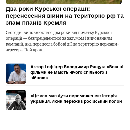
Два роки Курської операції:
перенесення війни на територію рф та
злам планів Кремля
Сьогодні виповнюється два роки від початку Курської
операції — безпрецедентної за задумом і виконанням
кампанії, яка перенесла бойові дії на територію держави-
агресора. Цей крок…
Актор і офіцер Володимир Ращук: «Воєнні
фільми не мають нічого спільного з
війною»
«Це зло має бути переможене»: історія
українця, який пережив російський полон