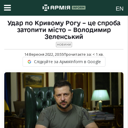
EN
Удар по Кривому Рогу – це спроба
затопити місто – Володимир
Зеленський
НОВИНИ
14 Вересня 2022, 20:55
Прочитаєте за:
< 1
хв.
Слідкуйте за АрміяInform в Google