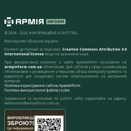
© 2018 - 2026, ІНФОРМАЦІЙНЕ АГЕНТСТВО,
Міністерство оборони України
Контент доступний за ліцензією
Creative Commons Attribution 4.0
International license
якщо не зазначено інше.
При використанні контенту з сайту АрміяInform посилання на
armyinform.com.ua
обов’язкове. Для суб’єктів у сфері онлайн-медіа
обов’язковим є розміщення у першому абзаці матеріалу прямого та
відкритого для пошукових систем гіперпосилання на цитований
матеріал.
Політика користування сайтом АрміяInform
Політика використання файлів cookie
Зауваження та пропозиції по роботі сайту надсилайте на адресу:
webmaster@armyinform.com.ua